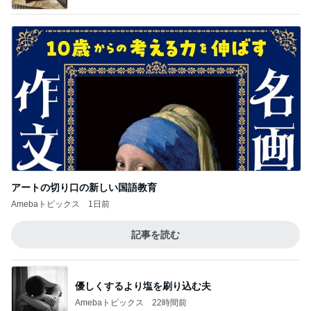
このジャンルの記事をもっと見る
次世代掃除機がやってきた！！
Amebaトピックス
5秒前
痛みが増している様な抗がん剤治療
Amebaトピックス
1日前
コメダの野菜が多いバゲットの夕飯
Amebaトピックス
1日前
役所の間違いで支払った娘の費用
Amebaトピックス
1日前