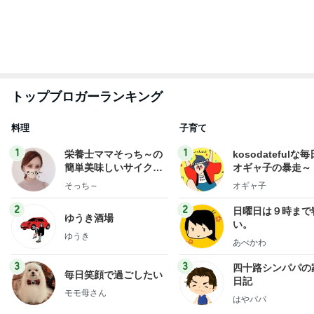
もっと見る
気持ち良くて寝てしまったヘッドスパ
Amebaトピックス
1日前
鬼門の日に無かった強い倦怠感
Amebaトピックス
1日前
若乃花 タッカンマリ残りの味噌味
Amebaトピックス
1日前
レジェンド松下のなんでもプレゼン！
Amebaトピックス
5秒前