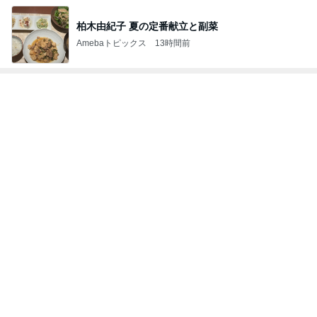
柏木由紀子 夏の定番献立と副菜
Amebaトピックス
13時間前
トップブロガーランキング
料理
子育て
1
1
栄養士ママそっち～の
kosodatefulな毎
簡単美味しいサイクル
オギャ子の暴走～
献立
そっち～
オギャ子
2
2
日曜日は９時まで
ゆうき酒場
い。
ゆうき
あべかわ
3
3
四十路シンパパの
毎日笑顔で過ごしたい
日記
モモ母さん
はやパパ