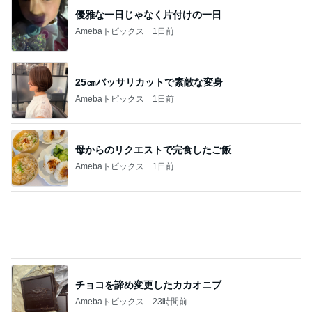
＊どう思う？＊
1
みかぱちこ家のおうちでごはん
私は今日から9連休でございます！
2
酒ポンコツ女の息子LOVE blog♡♡
【ホントに家の中で虫を見なくなった！】虫
嫌いの方朗報です◯
3
ｒｉｉ＊ごはんアルバム
おうち夏祭りと金魚弁当
4
共に生きる♪ 〜*車椅子の息子とお弁当の記録*〜
コース変更と感動した甲子園
5
3兄弟ママも子育て終盤