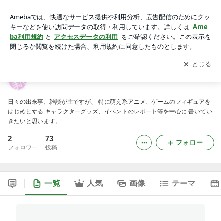
萌え豚？いいえ牛肉派です
アプリをダウンロードして
ブログの更新通知
を受け取りまし
開く
ょう。
萌え豚？いいえ牛肉派です
日々の出来事、雑談が主ですが、 特に萌え系アニメ、ゲームのフィギュアを
はじめとする キャラクターグッズ、イベントのレポート等を中心に 書いてい
きたいと思います。
2
73
フォロー
フォロワー
投稿
一覧
人気
画像
テーマ