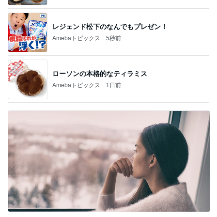
BEYOOOOO
島倉りか
ゆうこりん
MOMIママ
石 安伊
NDS
芸能人・有名人ブログ TOPへ
神がかってる掃除機
Amebaトピックス
5秒前
秋野暢子 お腹にいい和の朝食
Amebaトピックス
1日前
嵩張らず大容量で大正解のポーチ
Amebaトピックス
1日前