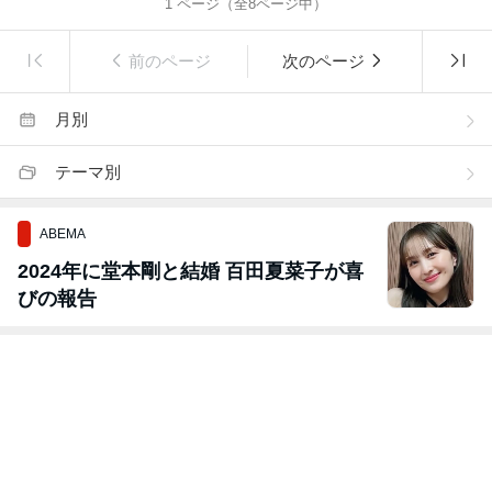
1
ページ（全
8
ページ中）
前のページ
次のページ
月別
テーマ別
ABEMA
2024年に堂本剛と結婚 百田夏菜子が喜
びの報告