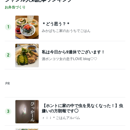
堀ちえみの夫 美味しく出来た水菜そば
Amebaトピックス
13時間前
4ヶ月後に届いた忘れていた宅急便
Amebaトピックス
1日前
記事を読む