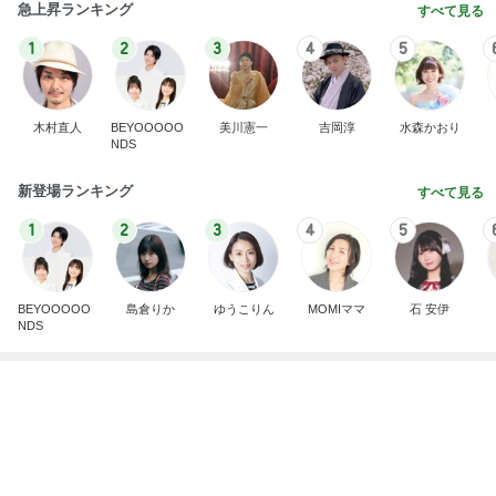
ミスドの茶色っぽいフルーツフローズン
Amebaトピックス
1日前
記事を読む
優雅な一日じゃなく片付けの一日
Amebaトピックス
1日前
25㎝バッサリカットで素敵な変身
Amebaトピックス
1日前
母からのリクエストで完食したご飯
Amebaトピックス
1日前
チョコを諦め変更したカカオニブ