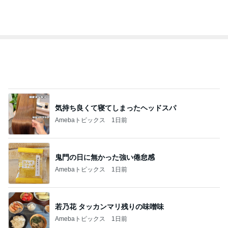
オフィシャルブロガーランキング
総合ランキング
すべて見る
1
2
3
市川團十郎白
小林麻央
だいたひかる
桃
クロ
猿
急上昇ランキング
すべて見る
1
2
3
4
5
木村直人
BEYOOOOO
美川憲一
吉岡淳
水森かおり
NDS
新登場ランキング
すべて見る
1
2
3
4
5