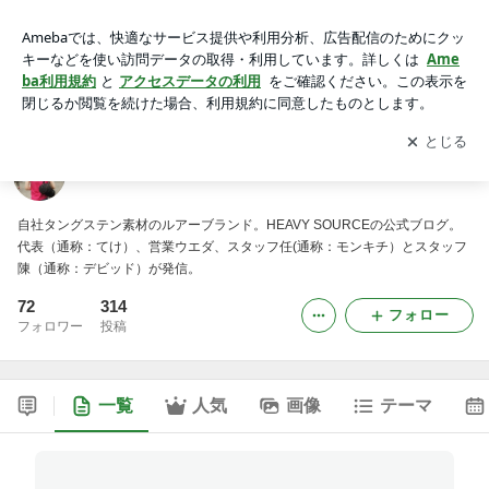
ヘビーソース公式ブログ
アプリをダウンロードして
ブログの更新通知
を受け取りまし
開く
ょう。
ヘビーソース公式ブログ
自社タングステン素材のルアーブランド。HEAVY SOURCEの公式ブログ。
代表（通称：てけ）、営業ウエダ、スタッフ任(通称：モンキチ）とスタッフ
陳（通称：デビッド）が発信。
72
314
フォロー
フォロワー
投稿
一覧
人気
画像
テーマ