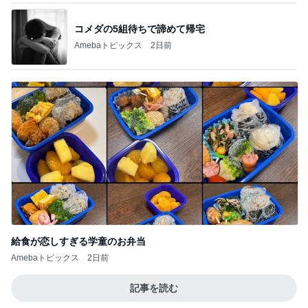
給食が恋しすぎる学童のお弁当
Amebaトピックス
2日前
記事を読む
ミスドでGETしたコラボドーナツ4種
Amebaトピックス
1日前
若乃花 タッカンマリ残りの味噌味
Amebaトピックス
1日前
擦らずにサビが落ちる画期的な物
Amebaトピックス
1日前