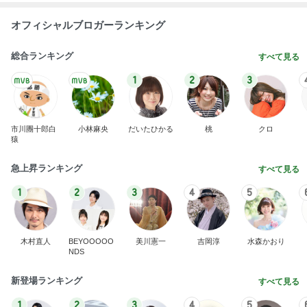
オフィシャルブロガーランキング
総合ランキング
すべて見る
1
2
3
市川團十郎白
小林麻央
だいたひかる
桃
クロ
猿
急上昇ランキング
すべて見る
1
2
3
4
5
木村直人
BEYOOOOO
美川憲一
吉岡淳
水森かおり
NDS
新登場ランキング
すべて見る
1
2
3
4
5