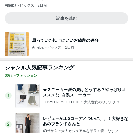
★スニーカー派の夏はどうする？やっぱりオ
ススメな”白系スニーカー”
1
TOKYO REAL CLOTHES 大人世代のリアルクロー
ズ
レビューALL5コーデ／ついに、、！大好きな
あのブランドさんと
2
40代からの大人カジュアルを品良く着こなすファ
ッションブログ
「甲子園球場での暑さ対策」参考にしたブロ
グ/40代真夏の甲子園観戦コーデ
3
*** あやのハピログ ***
ワクワクした私がバカだった・・・やっぱり
長男に振り回される母
4
NAO'sStyleUp☆骨格診断・顔タイプで選ぶファッ