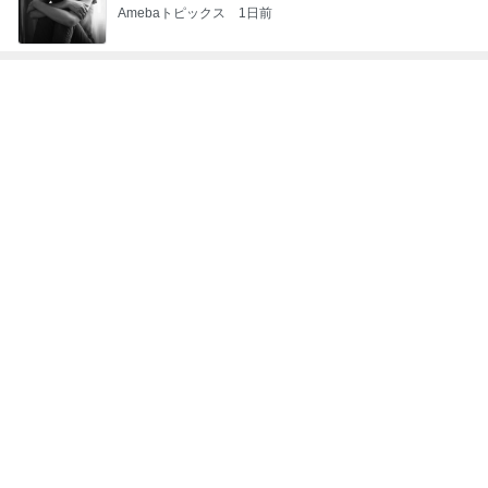
レジェンド松下のなんでもプレゼン！
Amebaトピックス
16時間前
尻尾の穴が大きく助かるオムツ
Amebaトピックス
2日前