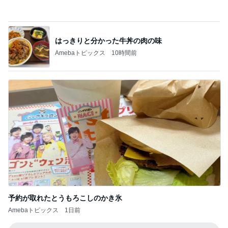
予約が取れたとうもろこしのかき氷
Amebaトピックス
1日前
記事を読む
森口博子 41個のドーナツに感激
Amebaトピックス
1日前
ついにポチした人気のハイライト
Amebaトピックス
2日前
小柳ルミ子 年下男子とのデート