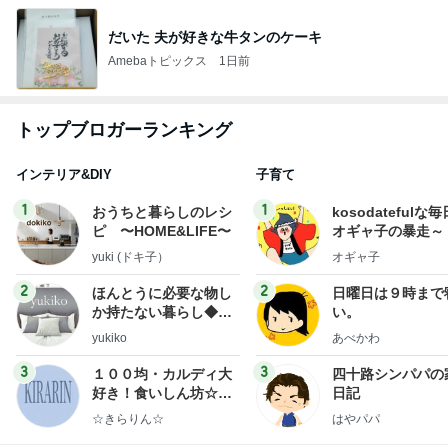
だいた 夫が好きな牛タンのケーキ
Amebaトピックス
1日前
トップブロガーランキング
インテリア&DIY
子育て
1
1
おうちと暮らしのレシ
kosodatefulな毎
ピ 〜HOME&LIFE〜
オギャ子の暴走～
yuki (ドキ子）
オギャ子
2
2
ほんとうに必要な物し
日曜日は９時まで
か持たない暮らし◆Ke
い。
ep Life Simple◆〜イ
yukiko
あべかわ
ンテリアのきろく〜
3
3
１００均・カルディ大
四十路シンパパの
好き！食いしん坊☆き
日記
らりん☆のブログ
☆きらりん☆
はやパパ