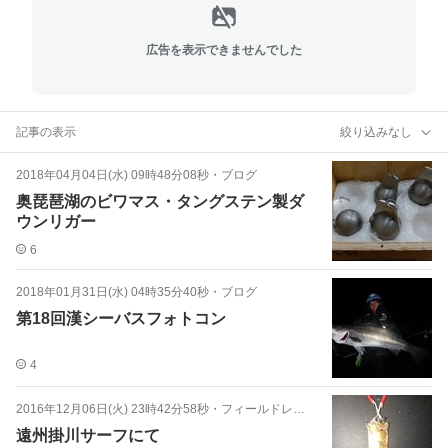
広告を表示できませんでした
記事の表示
絞り込みなし
2018年04月04日(水) 09時48分08秒
・
ブログ
奥琵琶湖のビワマス・タングステン製ダ
ウンリガー
6
2018年01月31日(水) 04時35分40秒
・
ブログ
第18回漢シーバスフォトコン
4
2016年12月06日(火) 23時42分58秒
・
フィールドレポート
遠州掛川サーフにて