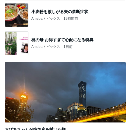
おばあちゃんが換気扇を拭いた物
Amebaトピックス
1日前
記事を読む
家事に追われる友人の溜まった想い
Amebaトピックス
2日前
モト冬樹 自画自賛した手作り夕食
Amebaトピックス
19時間前