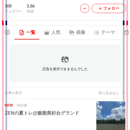
308
3.6k
フォロー
フォロワー
投稿
一覧
人気
画像
テーマ
広告を表示できませんでした
記事の表示
絞り込みなし
NEW
16分前
ZENの夏トレ@飯能美杉台グランド