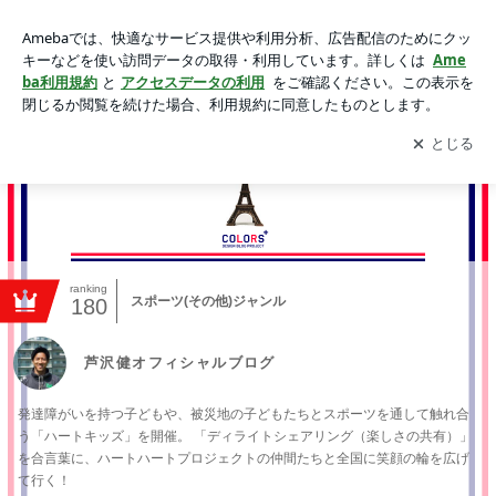
芦沢健オフィシャルブログ
アプリをダウンロードして
ブログの更新通知
を受け取りまし
開く
ょう。
ranking
スポーツ(その他)ジャンル
180
芦沢健オフィシャルブログ
発達障がいを持つ子どもや、被災地の子どもたちとスポーツを通して触れ合
う「ハートキッズ」を開催。 「ディライトシェアリング（楽しさの共有）」
を合言葉に、ハートハートプロジェクトの仲間たちと全国に笑顔の輪を広げ
て行く！