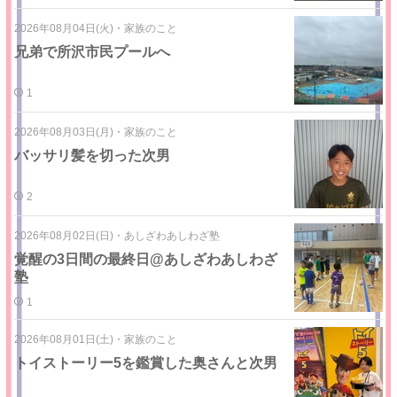
2026年08月04日(火)
・
家族のこと
兄弟で所沢市民プールへ
1
2026年08月03日(月)
・
家族のこと
バッサリ髪を切った次男
2
2026年08月02日(日)
・
あしざわあしわざ塾
覚醒の3日間の最終日@あしざわあしわざ
塾
1
2026年08月01日(土)
・
家族のこと
トイストーリー5を鑑賞した奥さんと次男