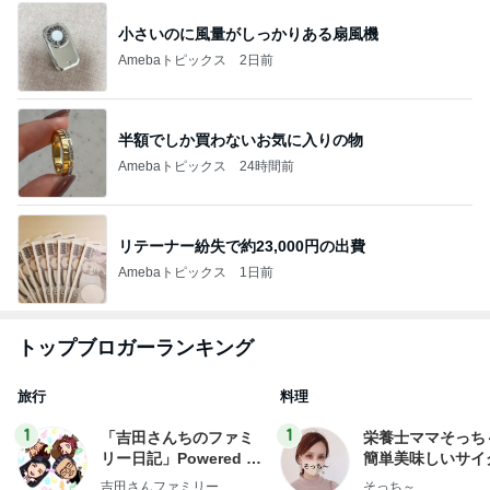
小さいのに風量がしっかりある扇風機
Amebaトピックス
2日前
半額でしか買わないお気に入りの物
Amebaトピックス
24時間前
リテーナー紛失で約23,000円の出費
Amebaトピックス
1日前
トップブロガーランキング
旅行
料理
1
1
「吉田さんちのファミ
栄養士ママそっち
リー日記」Powered b
簡単美味しいサイ
y Ameba 吉田さんファ
献立
吉田さんファミリー
そっち～