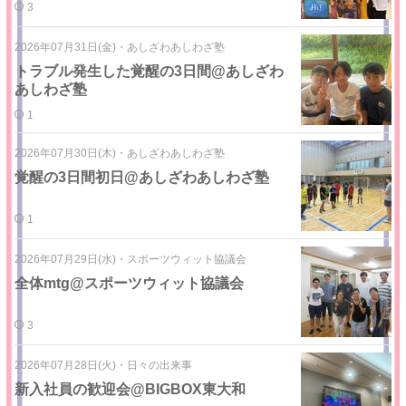
3
2026年07月31日(金)
・
あしざわあしわざ塾
トラブル発生した覚醒の3日間@あしざわ
あしわざ塾
1
2026年07月30日(木)
・
あしざわあしわざ塾
覚醒の3日間初日@あしざわあしわざ塾
1
2026年07月29日(水)
・
スポーツウィット協議会
全体mtg@スポーツウィット協議会
3
2026年07月28日(火)
・
日々の出来事
新入社員の歓迎会@BIGBOX東大和