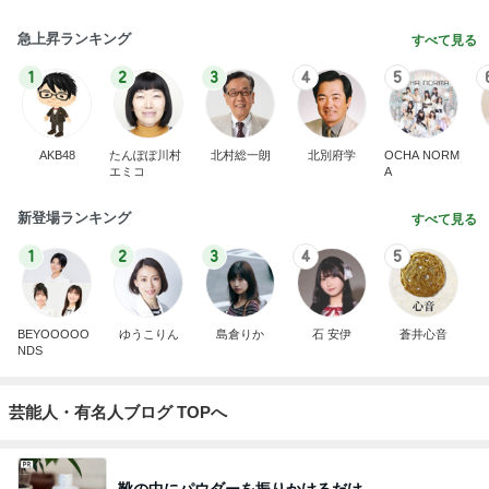
急上昇ランキング
すべて見る
1
2
3
4
5
AKB48
たんぽぽ川村
北村総一朗
北別府学
OCHA NORM
エミコ
A
新登場ランキング
すべて見る
1
2
3
4
5
BEYOOOOO
ゆうこりん
島倉りか
石 安伊
蒼井心音
NDS
芸能人・有名人ブログ TOPへ
靴の中にパウダーを振りかけるだけ