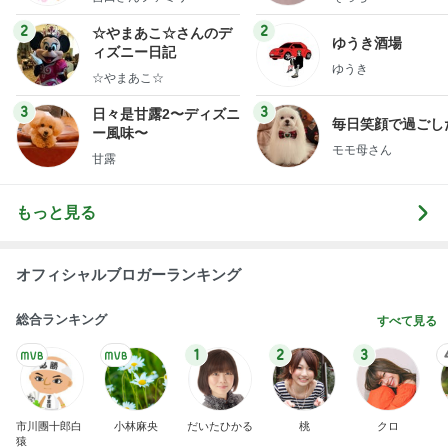
ミリーオフィシャルブ
ログ
2
2
☆やまあこ☆さんのデ
ゆうき酒場
ィズニー日記
ゆうき
☆やまあこ☆
3
3
日々是甘露2〜ディズニ
毎日笑顔で過ごし
ー風味〜
モモ母さん
甘露
もっと見る
オフィシャルブロガーランキング
総合ランキング
すべて見る
1
2
3
市川團十郎白
小林麻央
だいたひかる
桃
クロ
猿