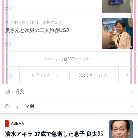
1
2026年07月26日(日)
・
家族のこと
奥さんと次男の二人旅@USJ
2
1
ページ（全
357
ページ中）
前のページ
次のページ
月別
テーマ別
ABEMA
清水アキラ 37歳で急逝した息子 良太郎