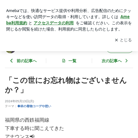
「この世にお忘れ物はございませんか？」 | キモノノキカタ
アプリをダウンロードして
ブログの更新通知
を受け取りまし
開く
ょう。
キモノノキカタ
フォロー
前の記事へ
一覧
次の記事へ
「この世にお忘れ物はございません
か？」
2024年05月13日(月)
テーマ：
◆林の着物コーデや想い
福岡県の西鉄福岡線
下車する時に聞こえてきた
アナウンス📢