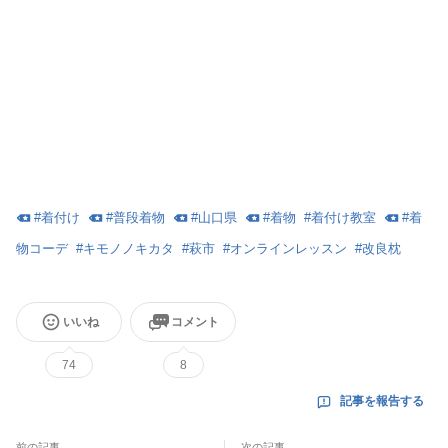
#
着付け
#
普段着物
#
山口県
#
着物
#
着付け教室
#
着
物コーデ
#
キモノノキカタ
#
萩市
#
オンラインレッスン
#
改良枕
いいね
コメント
74
8
記事を報告する
前の記事
次の記事