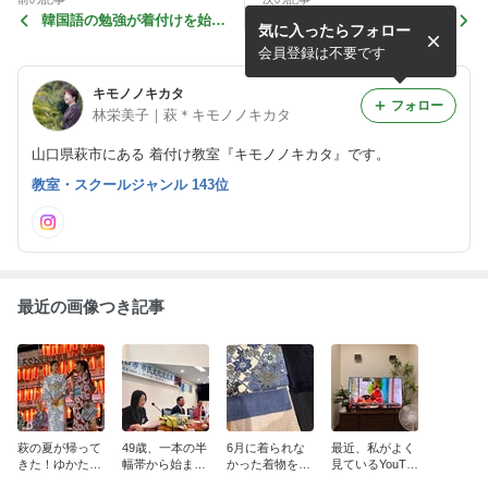
韓国語の勉強が着付けを始め
捨てないで！綿棒が入ってい
気に入ったらフォロー
るきっかけに
たプラケース
会員登録は不要です
キモノノキカタ
フォロー
林栄美子｜萩＊キモノノキカタ
山口県萩市にある 着付け教室『キモノノキカタ』です。
教室・スクールジャンル 143位
最近の画像つき記事
萩の夏が帰って
49歳、一本の半
6月に着られな
最近、私がよく
きた！ゆかたde
幅帯から始まっ
かった着物を、
見ているYouTu
ステージで審査
た私の着物人生
今。
be