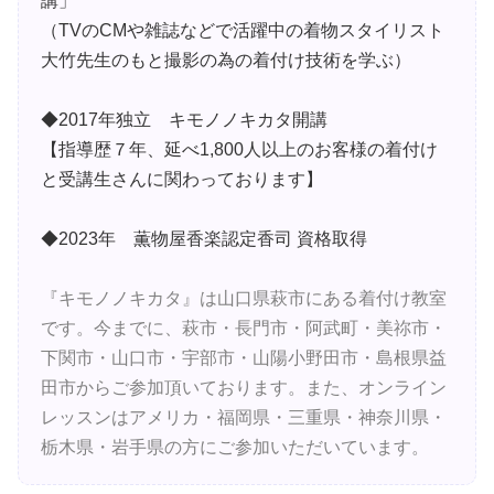
講」
（TVのCMや雑誌などで活躍中の着物スタイリスト
大竹先生のもと撮影の為の着付け技術を学ぶ）
◆2017年独立 キモノノキカタ開講
【指導歴７年、延べ1,800人以上のお客様の着付け
と受講生さんに関わっております】
◆2023年 薫物屋香楽認定香司 資格取得
『キモノノキカタ』は山口県萩市にある着付け教室
です。今までに、萩市・長門市・阿武町・美祢市・
下関市・山口市・宇部市・山陽小野田市・島根県益
田市からご参加頂いております。また、オンライン
レッスンはアメリカ・福岡県・三重県・神奈川県・
栃木県・岩手県の方にご参加いただいています。