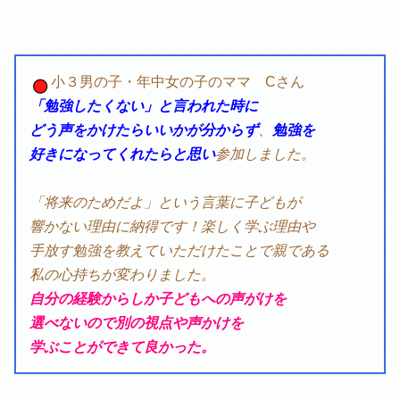
小３男の子・年中女の子のママ Cさん
「勉強したくない」と言われた時に
どう声をかけたらいいかが分からず
、
勉強を
好きになってくれたらと思い
参加しました。
「将来のためだよ」という言葉に子どもが
響かない理由に納得です！楽しく学ぶ理由や
手放す勉強を教えていただけたことで親である
私の心持ちが変わりました。
自分の経験からし
か子どもへの声がけを
選べないので別の
視点や声かけを
学ぶことができて良かった。