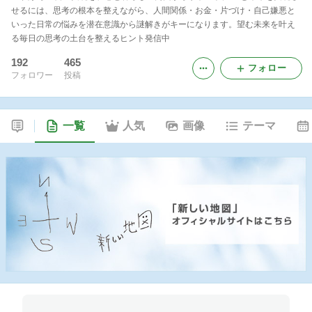
せるには、思考の根本を整えながら、人間関係・お金・片づけ・自己嫌悪と
いった日常の悩みを潜在意識から謎解きがキーになります。望む未来を叶え
る毎日の思考の土台を整えるヒント発信中
192
465
フォロー
フォロワー
投稿
一覧
人気
画像
テーマ