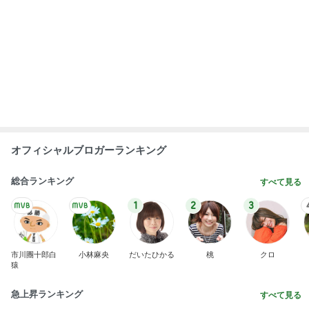
オフィシャルブロガーランキング
総合ランキング
すべて見る
1
2
3
市川團十郎白
小林麻央
だいたひかる
桃
クロ
猿
急上昇ランキング
すべて見る
1
2
3
4
5
AKB48
たんぽぽ川村
北村総一朗
北別府学
OCHA NORM