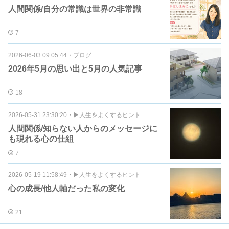
人間関係/自分の常識は世界の非常識
7
2026-06-03 09:05:44
・
ブログ
2026年5月の思い出と5月の人気記事
18
2026-05-31 23:30:20
・
▶︎人生をよくするヒント
人間関係/知らない人からのメッセージに
も現れる心の仕組
7
2026-05-19 11:58:49
・
▶︎人生をよくするヒント
心の成長/他人軸だった私の変化
21