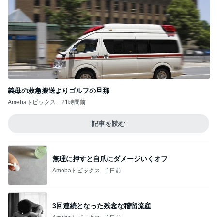
義母の救急搬送よりゴルフの旦那
Amebaトピックス
21時間前
記事を読む
無理に押すと自爪にダメージいくオフ
Amebaトピックス
1日前
3回連続となった残念な稽留流産
Amebaトピックス
1日前
高橋英樹 勲章菊といわれるガザニア