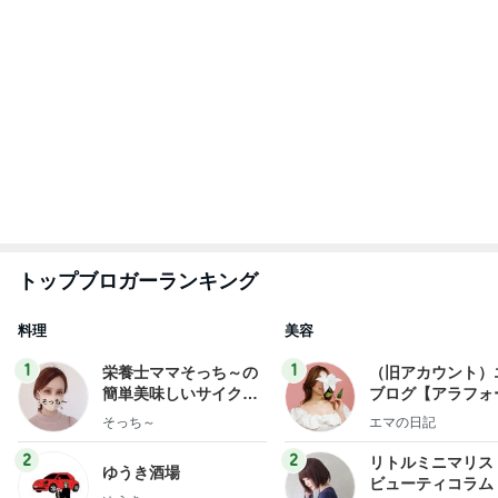
トップブロガーランキング
料理
美容
1
1
栄養士ママそっち～の
（旧アカウント）
簡単美味しいサイクル
ブログ【アラフォ
献立
社売却セカンドラ
そっち～
エマの日記
フ】
2
2
リトルミニマリス
ゆうき酒場
ビューティコラム 
ゆうき
little minimalist'
あねっさ／anessa
uty colum
3
3
美人になれる、た
毎日笑顔で過ごしたい
んの魔法
モモ母さん
hiromi