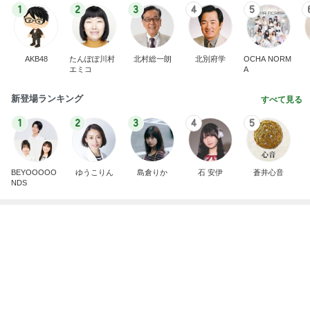
エミコ
A
新登場ランキング
すべて見る
1
2
3
4
5
BEYOOOOO
ゆうこりん
島倉りか
石 安伊
蒼井心音
NDS