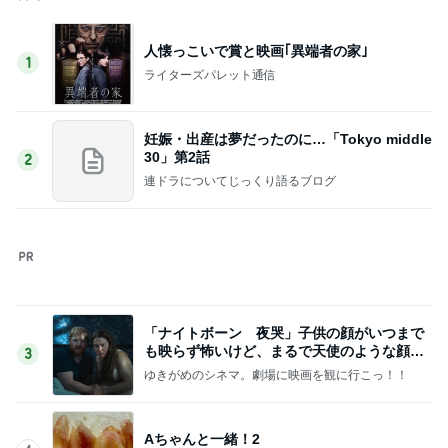
妊娠・出産は夢だったのに…「Tokyo middle
30」第2話
2
連ドラについてじっくり語るブログ
「ナイトボーン 夜哭」子供の顔がいつまで
も映らず怖いけど、まるで天使のような顔の
3
赤ちゃんでした。
ゆきがめのシネマ。劇場に映画を観に行こっ！！
Aちゃんと一緒！2
4
長崎県 大村市 大坂歯科医院 院長のブログ
教皇選挙