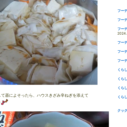
フー
フー
フー
2024
フー
フー
フー
くら
くら
くら
して器によそったら、ハウスきざみ辛ねぎを添えて
くら
り
クッ