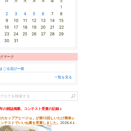
日
月
火
水
木
金
土
1
2
3
4
5
6
7
8
9
10
11
12
13
14
15
16
17
18
19
20
21
22
23
24
25
26
27
28
29
30
31
クマーク
まごる花ぴー畑
一覧を見る
6年の雑誌掲載、コンテスト受賞の記録
↓
茸のカップアヒージョ」が第13回しいたけ簡単レ
コンテストでいいね賞を受賞しました。
2026.4↓