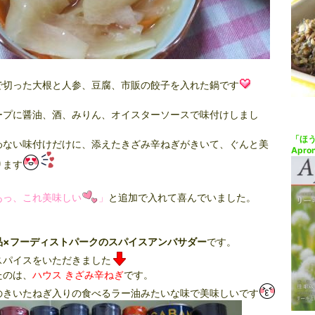
で切った大根と人参、豆腐、市販の餃子を入れた鍋です
ープに醤油、酒、みりん、オイスターソースで味付けしまし
「ほ
わない味付けだけに、添えたきざみ辛ねぎがきいて、ぐんと美
Apr
ります
あっ、これ美味しい
」
と追加で入れて喜んでいました。
品×フーディストパークのスパイスアンバサダー
です。
スパイスをいただきました
たのは、
ハウス きざみ辛ねぎ
です。
のきいたねぎ入りの食べるラー油みたいな味で美味しいです