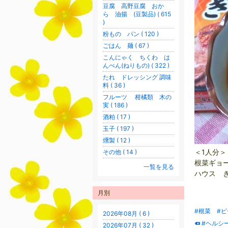
豆腐 高野豆腐 おか
ら 油揚 (豆製品) ( 615
)
粉もの パン ( 120 )
ごはん 麺 ( 67 )
こんにゃく ちくわ は
んぺん(ねりもの) ( 322 )
たれ ドレッシング 調味
料 ( 36 )
フルーツ 柑橘類 木の
実 ( 186 )
酒粕 ( 17 )
玉子 ( 197 )
燻製 ( 12 )
＜1人分＞
その他 ( 14 )
根菜ギョ
一覧を見る
ハウス 
月別
#根菜
#
2026年08月 ( 6 )
#ヘルシ
2026年07月 ( 32 )