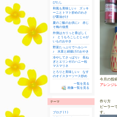
びたし
和風も美味しい♪ ズッキ
ーニとトマト炒めのわさ
び醤油がけ
夏のご飯のお供に♪ 赤じ
そ梅の佃煮
外側はカリっと香ばしく
♪ とうもろこしとじゃが
いものおやき
野菜たっぷりでヘルシー
♪ 水菜と絹揚げのおやき
冷やしてさっぱり♪ 長ね
ぎとエリンギのハニー粒
マスマリネ
とろりと美味しい♪ なす
のオイスターソース炒め
今月の投
一覧を見る
アレンジ
画像一覧を見る
作り方
テーマ
ピーラー
す。
ブログ ( 1 )