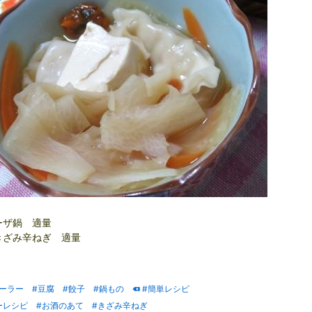
ーザ鍋 適量
きざみ辛ねぎ 適量
ピーラー
#豆腐
#餃子
#鍋もの
#簡単レシピ
ーレシピ
#お酒のあて
#きざみ辛ねぎ