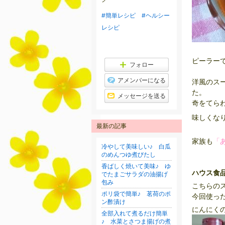
下
降
#簡単レシピ
#ヘルシー
レシピ
ピーラー
フォロー
アメンバーになる
洋風のス
た。
メッセージを送る
奇をてら
味しくな
最新の記事
家族も
「
冷やして美味しい♪ 白瓜
のめんつゆ煮びたし
香ばしく焼いて美味♪ ゆ
ハウス食
でたまごサラダの油揚げ
包み
こちらの
ポリ袋で簡単♪ 茗荷のポ
今回使っ
ン酢漬け
にんにく
全部入れて煮るだけ簡単
♪ 水菜とさつま揚げの煮