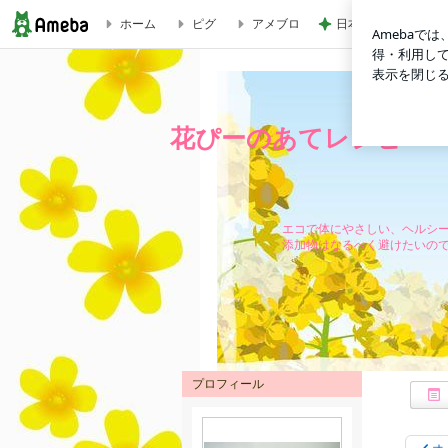
ホーム
ピグ
アメブロ
日本のお菓子だと思
リボン根菜とギョーザ鍋 きざみ辛ねぎを添えて♪ | 花ぴーの
花ぴーのあてレシピ
エコで体にやさしい、ヘルシ
添加物はなるべく避けたいの
プロフィール