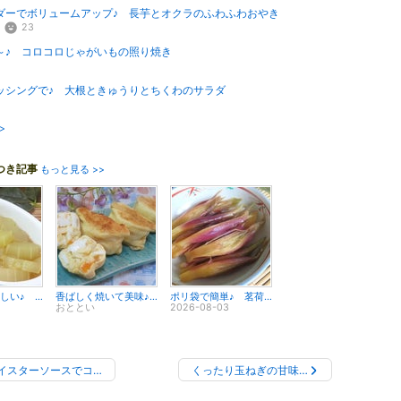
ダーでボリュームアップ♪ 長芋とオクラのふわふわおやき
23
～♪ コロコロじゃがいもの照り焼き
ッシングで♪ 大根ときゅうりとちくわのサラダ
>
つき記事
もっと見る >>
冷やして美味しい♪ 白瓜のめんつゆ煮びたし
香ばしく焼いて美味♪ ゆでたまごサラダの油揚げ包み
ポリ袋で簡単♪ 茗荷のポン酢漬け
おととい
2026-08-03
イスターソースでコ…
くったり玉ねぎの甘味…