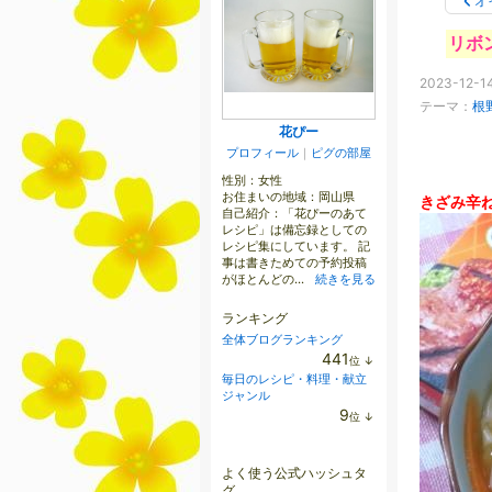
オ
リボ
2023-12-14
テーマ：
根
花ぴー
プロフィール
｜
ピグの部屋
性別：
女性
お住まいの地域：
岡山県
きざみ辛
自己紹介：「花ぴーのあて
レシピ」は備忘録としての
レシピ集にしています。 記
事は書きためての予約投稿
がほとんどの...
続きを見る
ランキング
全体ブログランキング
441
位
↓
ラ
毎日のレシピ・料理・献立
ン
ジャンル
キ
9
位
↓
ン
ラ
グ
ン
下
キ
降
よく使う公式ハッシュタ
ン
グ
グ