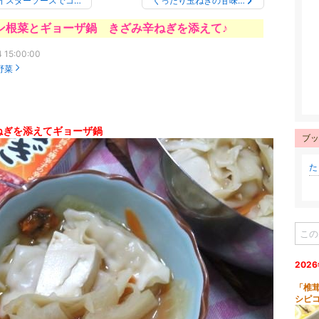
イスターソースでコ…
くったり玉ねぎの甘味…
ン根菜とギョーザ鍋 きざみ辛ねぎを添えて♪
 15:00:00
野菜
ねぎを添えてギョーザ鍋
ブッ
た
202
「椎
シピ