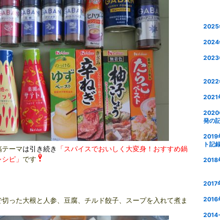
202
202
202
202
202
20
発の
201
ト記
稿テーマ
は引き続き
「スパイスでおいしく大変身！おすすめ鍋
レシピ」
です
201
201
201
で切った大根と人参、豆腐、チルド餃子、スープを入れて煮ま
201