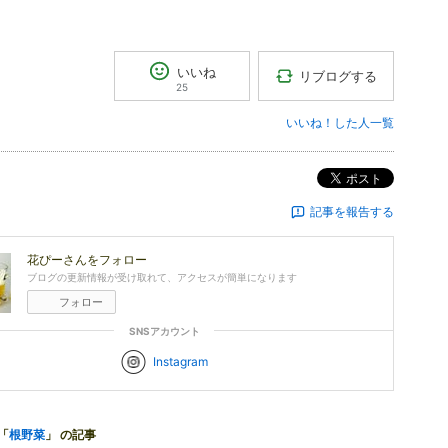
いいね
リブログする
25
いいね！した人一覧
ポスト
記事を報告する
花ぴー
さんをフォロー
ブログの更新情報が受け取れて、アクセスが簡単になります
フォロー
SNSアカウント
Instagram
「
根野菜
」 の記事