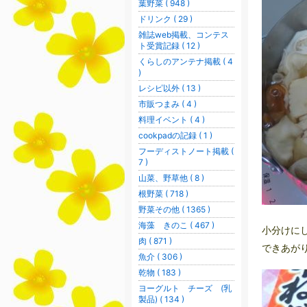
葉野菜 ( 948 )
ドリンク ( 29 )
雑誌web掲載、コンテス
ト受賞記録 ( 12 )
くらしのアンテナ掲載 ( 4
)
レシピ以外 ( 13 )
市販つまみ ( 4 )
料理イベント ( 4 )
cookpadの記録 ( 1 )
フーディストノート掲載 (
7 )
山菜、野草他 ( 8 )
根野菜 ( 718 )
野菜その他 ( 1365 )
海藻 きのこ ( 467 )
小分けに
肉 ( 871 )
できあが
魚介 ( 306 )
乾物 ( 183 )
ヨーグルト チーズ (乳
製品) ( 134 )