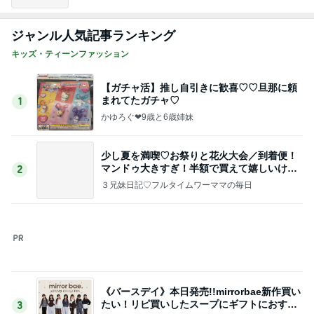
《バースデイ》本日発売!!mirrorbae新作買い
たい！リピ買いしたスープにギフトにおすす
3
めは
かぷろぐ♡9y Boy &6y girl♡
【シール】購入品とコレクター系ヲタク
4
猫田ちょ子の西松屋＆セール大好き＋ゴミ部屋お掃
除
【ナルミヤ】ファミセに行けなかったので…
オンラインポチ♡SHOPLIST全品送料無料♡
5
もりママ♡子供服の沼にハマってます
このジャンルの記事をもっと見る
レジェンド松下のなんでもプレゼン！
Amebaトピックス
5秒前