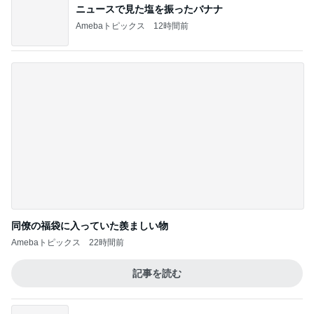
同僚の福袋に入っていた羨ましい物
Amebaトピックス
22時間前
記事を読む
もっと早く来ればよかった島の銘菓
Amebaトピックス
1日前
構音障害の訓練方法より大切なこと
Amebaトピックス
15時間前
假屋崎 軽井沢の別荘で元祖くず餅
Amebaトピックス
1日前