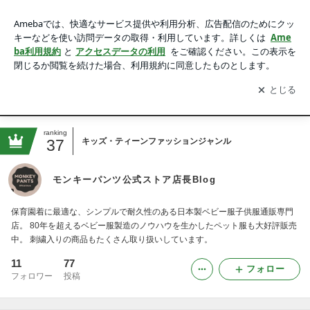
モンキーパンツ公式ストア店長Blog
アプリをダウンロードして
ブログの更新通知
を受け取りまし
開く
ょう。
アメブロ
HOME
モンパンのこだわり
裁断について
ranking
37
キッズ・ティーンファッションジャンル
モンキーパンツ公式ストア店長Blog
保育園着に最適な、シンプルで耐久性のある日本製ベビー服子供服通販専門
店。 80年を超えるベビー服製造のノウハウを生かしたペット服も大好評販売
中。 刺繍入りの商品もたくさん取り扱いしています。
11
77
フォロー
フォロワー
投稿