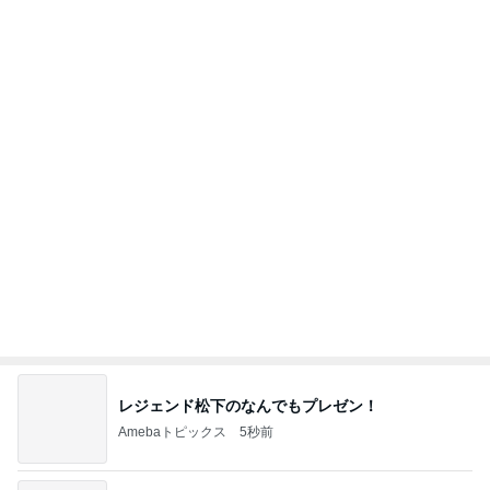
Amebaトピックス
1日前
姉が好きすぎて登園拒否した息子
Amebaトピックス
1日前
植え替えが成功して喜ぶ平和な人
Amebaトピックス
1日前