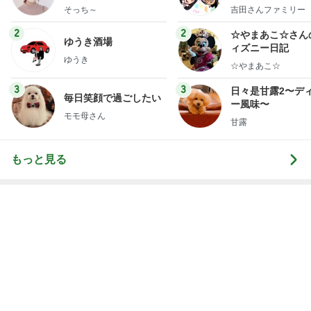
3
3
日々是甘露2〜デ
毎日笑顔で過ごしたい
ー風味〜
モモ母さん
甘露
もっと見る