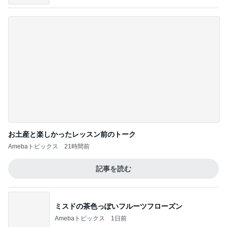
ミスドの茶色っぽいフルーツフローズン
Amebaトピックス
1日前
ジャンル人気記事ランキング
キッズ・ティーンファッション
【ガチャ活】推し自引きに歓喜♡♡旦那に頼
まれてたガチャ♡
1
かゆろぐ‪‪❤︎‬9歳と6歳姉妹
少し夏を満喫♡お祭りと花火大会／到着便！
マンドゥ大きすぎ！半額で買えて嬉しいけど
2
も！
３兄妹日記♡フルタイムワーママの毎日