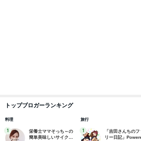
トップブロガーランキング
料理
旅行
1
1
栄養士ママそっち～の
「吉田さんちのフ
簡単美味しいサイクル
リー日記」Powere
献立
y Ameba 吉田さ
そっち～
吉田さんファミリー
ミリーオフィシャ
ログ
2
2
☆やまあこ☆さん
ゆうき酒場
ィズニー日記
ゆうき
☆やまあこ☆