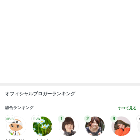
オフィシャルブロガーランキング
総合ランキング
すべて見る
1
2
3
市川團十郎白
小林麻央
だいたひかる
桃
クロ
猿
急上昇ランキング
すべて見る
1
2
3
4
5