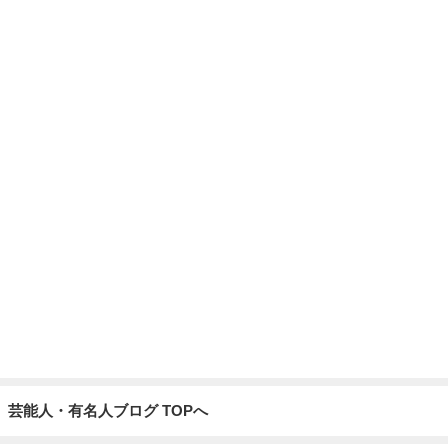
芸能人・有名人ブログ TOPへ
レジェンド松下のなんでもプレゼン！
Amebaトピックス
5秒前