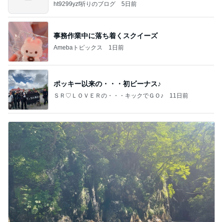
すよ
ht9299yzf祈りのブログ
5日前
事務作業中に落ち着くスクイーズ
Amebaトピックス
1日前
ポッキー以来の・・・初ビーナス♪
ＳＲ♡ＬＯＶＥＲの・・・キックでＧＯ♪
11日前