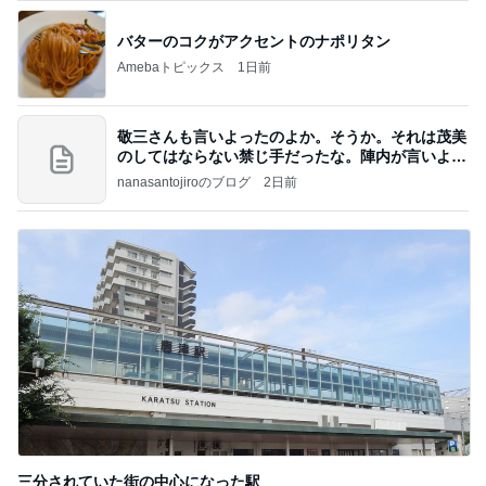
バターのコクがアクセントのナポリタン
Amebaトピックス
1日前
敬三さんも言いよったのよか。そうか。それは茂美
のしてはならない禁じ手だったな。陣内が言いよる
のよ
nanasantojiroのブログ
2日前
三分されていた街の中心になった駅