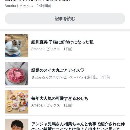
Amebaトピックス
14時間前
記事を読む
細川直美 子猫に釘付けになった私
Amebaトピックス
1日前
話題のスイカ丸ごとアイス♡
さとみるくのロサンゼルス⇔ハワイ夢日記
7日前
毎年大人気の可愛すぎるおせち
Amebaトピックス
1日前
アンジャ児嶋さん相葉ちゃんと食事で紹介された仲
のいい後輩にコイツとは仲よく出来ないと思った