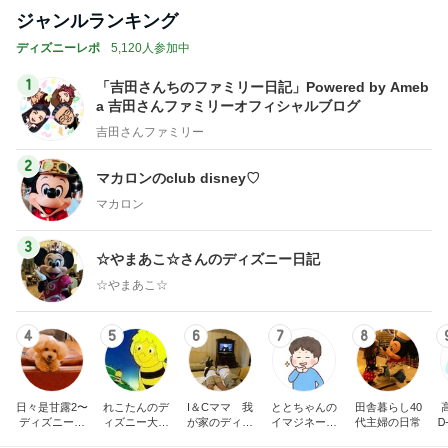
ジャンルランキング
ディズニーレポ
5,120人参加中
1
「吉田さんちのファミリー日記」Powered by Ameb
a 吉田さんファミリーオフィシャルブログ
吉田さんファミリー
2
マカロンのclub disney♡
マカロン
3
☆やまあこ☆さんのディズニー日記
☆やまあこ☆
4
5
6
7
8
日々是甘露2〜
れこたんのデ
I＆Cママ 我
ととちゃんの
田舎暮らし40
ディズニー風
ィズニー大好
が家のディズ
イマジネーシ
代主婦の日常
Ꭰ
味〜
き♡孫4人
ニー♡ブログ
ョンタイム