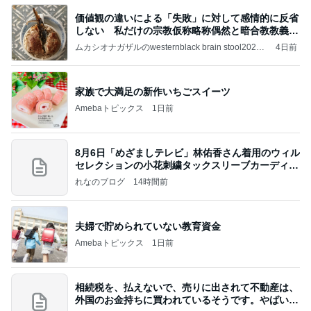
価値観の違いによる「失敗」に対して感情的に反省
しない 私だけの宗教仮称略称偶然と暗合教教義候
補
ムカシオナガザルのwesternblack brain stool2024
4日前
年（令和6）11月25日以来減酒断煙再開ムカシオナ
ガザル
家族で大満足の新作いちごスイーツ
Amebaトピックス
1日前
8月6日「めざましテレビ」林佑香さん着用のウィル
セレクションの小花刺繍タックスリーブカーディガ
ン
れなのブログ
14時間前
夫婦で貯められていない教育資金
Amebaトピックス
1日前
相続税を、払えないで、売りに出されて不動産は、
外国のお金持ちに買われているそうです。やばいで