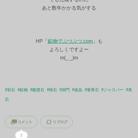
あと数年かかる気がする
HP「
鉱物でぶつぶつ.com
」も
よろしくですよー
m(_ _)m
#
岩石
#
鉱物
#
鑑賞石
#
桜石
#
洞門
#
仮晶
#
菫青石
#
ジャスパー
#
美
石
コメント
リブログ
2