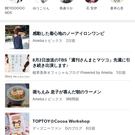
BEYOOOOO
ゆうこりん
島倉りか
石 安伊
蒼井心音
NDS
感動した着心地のノーアイロンワンピ
Amebaトピックス
2日前
8月2日放送のTBS「週刊さんまとマツコ」先週に引
き続き出演します♪
植草美幸オフィシャルブログ Powered by Ameba
5日前
堀ちえみ 息子が喜んだ朝のラーメン
Amebaトピックス
9時間前
TOPTOY☆Cocoa Workshop
ディズニーファン Dのブログ
8日前