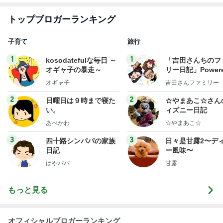
トップブロガーランキング
子育て
旅行
1
1
kosodatefulな毎日 ～
「吉田さんちのフ
オギャ子の暴走～
リー日記」Powere
y Ameba 吉田さ
オギャ子
吉田さんファミリー
ミリーオフィシャ
ログ
2
2
日曜日は９時まで寝た
☆やまあこ☆さん
い。
ィズニー日記
あべかわ
☆やまあこ☆
3
3
四十路シンパパの家族
日々是甘露2〜デ
日記
ー風味〜
はやパパ
甘露
もっと見る
オフィシャルブロガーランキング