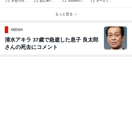
ズ】木曽川河川
ズ】超広角+超
ズ】300mmのミ
ズ】オールドレ
敷公園→ソーラ
望遠で岐阜県横
ラーレンズを入
ンズで星ボケに
ーアーク
蔵寺へ
手
チャレンジ
もっと見る
ABEMA
清水アキラ 37歳で急逝した息子 良太郎
さんの死去にコメント