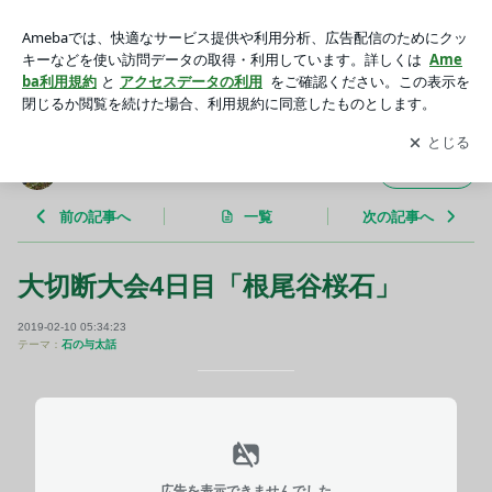
大切断大会4日目「根尾谷桜石」 | 鉱物でぶつぶつ
アプリをダウンロードして
ブログの更新通知
を受け取りまし
開く
ょう。
鉱物でぶつぶつ
フォロー
前の記事へ
一覧
次の記事へ
大切断大会4日目「根尾谷桜石」
2019-02-10 05:34:23
テーマ：
石の与太話
広告を表示できませんでした