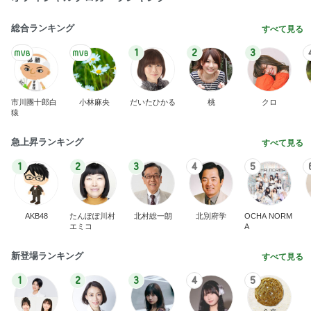
総合ランキング
すべて見る
1
2
3
市川團十郎白
小林麻央
だいたひかる
桃
クロ
猿
急上昇ランキング
すべて見る
1
2
3
4
5
AKB48
たんぽぽ川村
北村総一朗
北別府学
OCHA NORM
エミコ
A
新登場ランキング
すべて見る
1
2
3
4
5