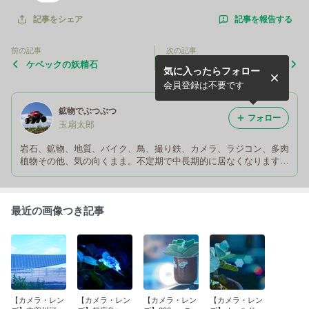
記事を報告する
記事をシェア
前の記事
次の記事
ケベックの妖精石
大切断フェアPART3
気に入ったらフォロー
会員登録は不要です
鉱物でぶつぶつ
フォロー
玉扇太郎
岩石、鉱物、地質、バイク、鳥、撮り鉄、カメラ、ラジコン、多肉
植物その他、気の向くまま。不定期で中長期的に居なくなります
が、そのうち復帰するので大丈夫です。いいね！は返せないので閉
じてます。営利宣伝目的と思われるフォロー申請は超絶スルーしま
す。
最近の画像つき記事
【カメラ・レン
【カメラ・レン
【カメラ・レン
【カメラ・レン