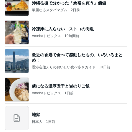
沖縄往復で分かった「余裕を買う」価値
華麗なるスタバマダム
2日前
冷凍庫に入らないコストコの肉魚
Amebaトピックス
19時間前
最近の香港で食べて感動したもの、いろいろまと
め！
香港在住えりのおいしい食べ歩きガイド
13日前
虜になる濃厚煮干と岩のりご飯
Amebaトピックス
1日前
地獄
日本人
1日前