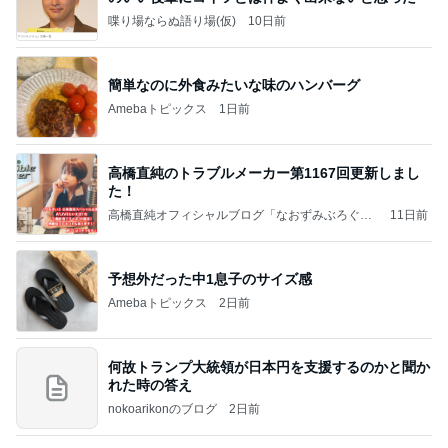
喋り場ならぬ語り場(仮)
10日前
簡単なのに外食みたいな味のハンバーグ
Amebaトピックス
1日前
高橋直純のトラブルメーカー第1167回更新しまし
た！
高橋直純オフィシャルブログ「なおずみぶろぐ」
11日前
Powered by Ameba
予想外だった中1息子のサイズ感
Amebaトピックス
2日前
何故トランプ大統領が日本円を支援するのかと聞か
れた時の答え
nokoarikonのブログ
2日前