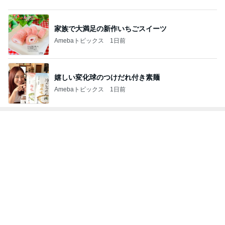
嬉しい変化球のつけだれ付き素麺
Amebaトピックス
1日前
トップブロガーランキング
ファッション
ペット
1
1
妻です。ママです。女
しろとくろしろ
です。
たまねぎ
eri.
2
2
40代からの大人カジュ
母さんは今日も世
アルを品良く着こなす
やく
ファッションブログ
えりん
藤緒 ミルカ
3
3
銀の滴降る降るまわり
白柴 『きなこ』 
に・・・
楽ブログ
illallan
ひろ☆みき