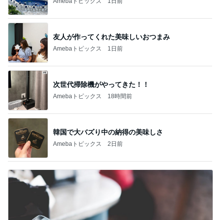
1
2
3
4
5
BEYOOOOO
ゆうこりん
島倉りか
石 安伊
蒼井心音
NDS