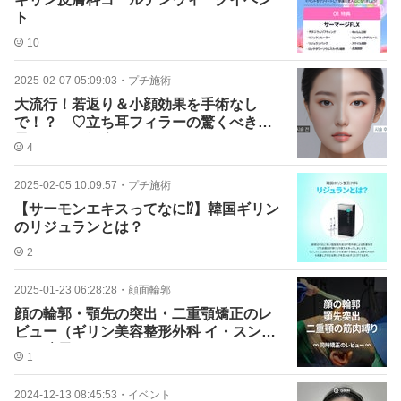
ト
10
2025-02-07 05:09:03
・
プチ施術
大流行！若返り＆小顔効果を手術なし
で！？ ♡立ち耳フィラーの驚くべき効
果を一目で紹介♡
4
2025-02-05 10:09:57
・
プチ施術
【サーモンエキスってなに⁉】韓国ギリン
のリジュランとは？
2
2025-01-23 06:28:28
・
顔面輪郭
顔の輪郭・顎先の突出・二重顎矯正のレ
ビュー（ギリン美容整形外科 イ・スンリ
ョン院長）
1
2024-12-13 08:45:53
・
イベント