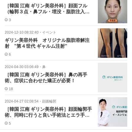
［韓国 江南 ギリン美容外科］顔面フル
（輪郭３点・鼻フル・埋没・脂肪注入）
の症例紹介｜画像あり
3
2024-12-10 08:32:40
・
イベント
ギリン美容外科 オリジナル脂肪溶解注
射 ”第４世代 ギャルム注射”
6
2024-04-30 03:06:49
・
鼻
［韓国 江南 ギリン美容外科］鼻の再手
術、症状に合わせた矯正が必要！
18
2024-04-27 02:08:54
・
顔面輪郭
［韓国 江南 ギリン美容外科］顔面輪郭手
術、同時に行うと良い手術法とエラ手術
前後
5