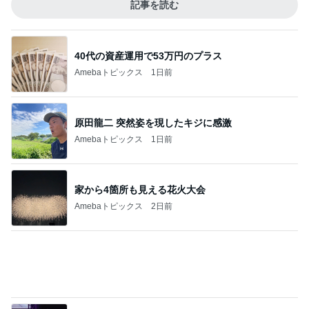
アンニョン♪あんみつ姫！【韓国･ソウル･食べ歩
き】
南大門市場でパジャマと部屋着とムームー
と。
3
ソウルでごはん
26年7月韓国★ソウルのホテル代高騰中！お
得なブティックホテルの選び方
4
月イチソウルで美活とショッピング★アラフィフ韓
国滞在記
オリヤンで`ひよって´買えなかったデンタル
ホワイトニングアイテム（泣）
5
KOREA(こりぁ〜)やっぱり韓国だワン！～韓国旅
行ブログ