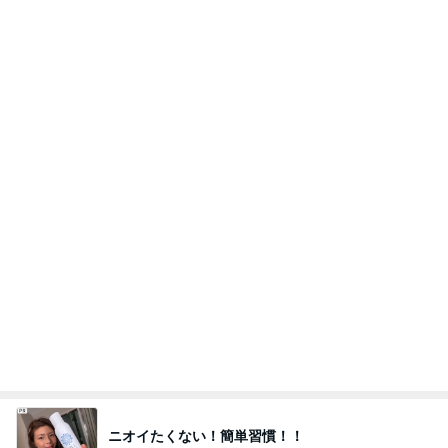
先生に聞いて試してみたエクオール
Amebaトピックス
2日前
記事を読む
片岡愛之助 新鮮だった舞台稽古拝見
Amebaトピックス
2日前
大好きな桃が入った美味しいあんみつ
Amebaトピックス
2日前
アレク 3人の中でも大きい一歳児
Amebaトピックス
2日前