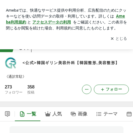
<公式>韓国ギリン美容外科【韓国整形,美容整形】
アプリをダウンロードして
ブログの更新通知
を受け取りまし
開く
ょう。
ranking
韓国からお届けジャンル
344
<公式>韓国ギリン美容外科【韓国整形,美容整形】
《通訳常駐》
273
358
フォロー
フォロワー
投稿
一覧
人気
画像
テーマ