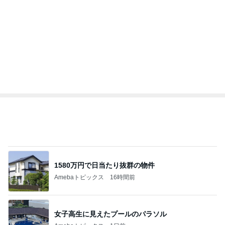
オフィシャルブロガーランキング
総合ランキング
すべて見る
1
2
3
市川團十郎白
小林麻央
だいたひかる
桃
クロ
猿
急上昇ランキング
すべて見る
1
2
3
4
5
AKB48
たんぽぽ川村
北村総一朗
北別府学
OCHA NORM
エミコ
A
新登場ランキング
すべて見る