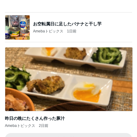
小柳ルミ子 久しぶりのカラオケ
Amebaトピックス
1日前
記事を読む
注文どおりに頭をカットした写真
Amebaトピックス
17時間前
ジャンル人気記事ランキング
韓国からお届け
治療経過とカラーリタッチと注射～イ・ムン
ウォン韓方クリニック
1
KOREA(こりぁ〜)やっぱり韓国だワン！～韓国旅
行ブログ
恒例のナイトショッピング！アクセサリーや
化粧品♪
2