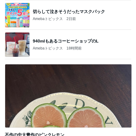
昨日の晩にたくさん作った豚汁
Amebaトピックス
2日前
記事を読む
40代の資産運用で53万円のプラス
Amebaトピックス
1日前
原田龍二 突然姿を現したキジに感激
Amebaトピックス
1日前
家から4箇所も見える花火大会
Amebaトピックス
2日前