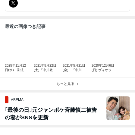
最近の画像つき記事
2025年11月12
2021年5月22日
2021年5月21日
2020年12月6日
日(水) 影法
(土)『中川敬・
(金) 『中川
(日) ヴィオラ・
師 結成満50周
音曲渡世ひとり
敬・音曲渡世ひ
リネア『シギリ
年記念西国遠
旅2021＜神戸篇
とり旅2021＜神
ア・レディ』再
征 神戸篇
＞』
もっと見る
戸篇＞』
発記念イベント
＠ 0g
ABEMA
｢最後の日｣元ジャンポケ斉藤慎二被告
の妻がSNSを更新