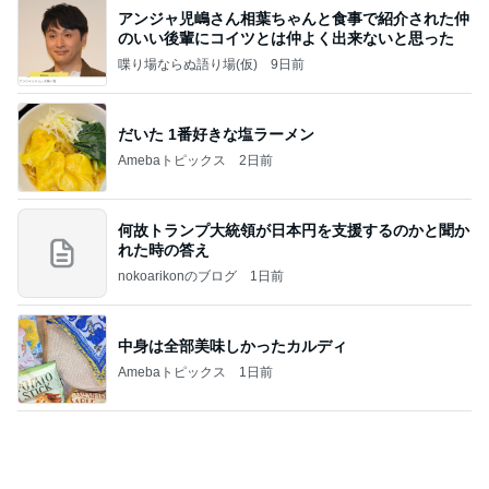
堀ちえみ 夫は中華で私はスタバ
Amebaトピックス
2日前
価値観の違いによる「失敗」に対して感情的に反省
しない 私だけの宗教仮称略称偶然と暗合教教義候
補
ムカシオナガザルのwesternblack brain stool2024
3日前
年（令和6）11月25日以来減酒断煙再開ムカシオナ
ガザル
火を使わずレンジで簡単な野菜巻き
Amebaトピックス
1日前