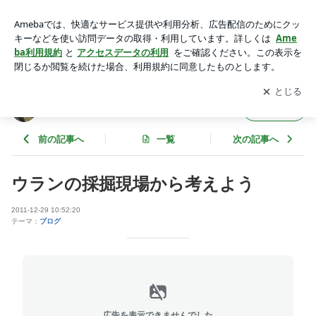
ウランの採掘現場から考えよう | 日々徒然
アプリをダウンロードして
ブログの更新通知
を受け取りまし
開く
ょう。
日々徒然
フォロー
前の記事へ
一覧
次の記事へ
ウランの採掘現場から考えよう
2011-12-29 10:52:20
テーマ：
ブログ
広告を表示できませんでした