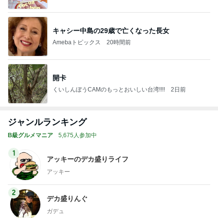
キャシー中島の29歳で亡くなった長女
Amebaトピックス
20時間前
開卡
くいしんぼうCAMのもっとおいしい台湾!!!!
2日前
ジャンルランキング
B級グルメマニア
5,675人参加中
1
アッキーのデカ盛りライフ
アッキー
2
デカ盛りんぐ
ガデュ