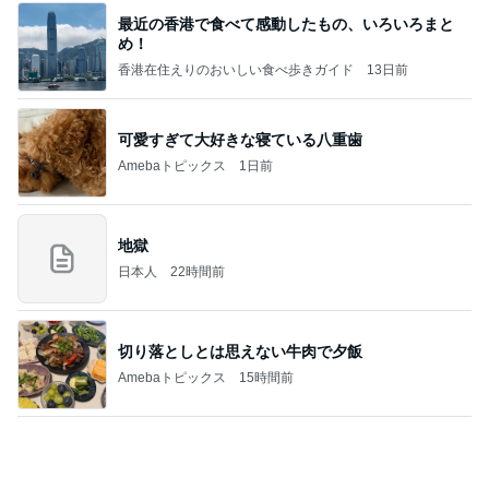
旦那と別々だった長い入国審査
Amebaトピックス
1日前
高橋直純のトラブルメーカー第1167回更新しまし
た！
高橋直純オフィシャルブログ「なおずみぶろぐ」
11日前
Powered by Ameba
お得なセールと魅力的な新作ケーキ
Amebaトピックス
1日前