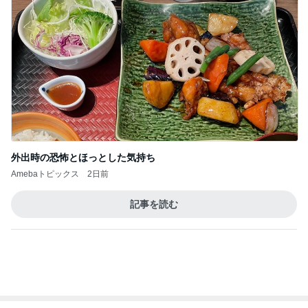
外出時の恐怖とほっとした気持ち
Amebaトピックス
2日前
記事を読む
トップブロガーランキング
ペット
美容
1
1
（旧アカウント）
しろとくろしろ
ブログ【アラフォ
たまねぎ
社売却セカンドラ
エマの日記
フ】
2
2
母さんは今日も世話を
リトルミニマリス