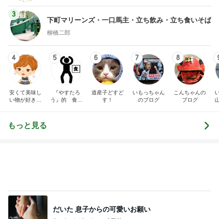
3
下町マリーンズ・一口馬主・立ち飲み・立ち食いそば
柳橋二郎
4
5
6
7
8
安くて美味し
『やすたろ
道産子どすど
いもっちゃん
こんちゃんの
い物が好き☆
う』的 食の
す！
のブログ
ブログ
彡
備忘録
もっと見る
だいた 息子からの可愛いお願い
Amebaトピックス
1日前
駄作で先生に総とっかえされたお花