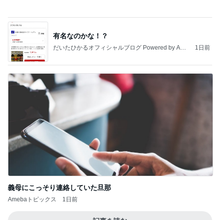
Amebaトピックス
1日前
最近の香港で食べて感動したもの、いろいろまと
め！
香港在住えりのおいしい食べ歩きガイド
13日前
可愛すぎて大好きな寝ている八重歯
Amebaトピックス
1日前
地獄
日本人
22時間前
切り落としとは思えない牛肉で夕飯
Amebaトピックス
15時間前