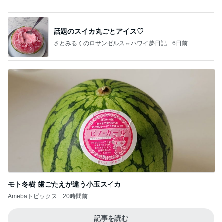
8月6日「めざましテレビ」林佑香さん着用のウィル
セレクションの小花刺繍タックスリーブカーディガ
ン
れなのブログ
6時間前
息子の為に頑張ろうと決めた理由
Amebaトピックス
1日前
相続税を、払えないで、売りに出されて不動産は、
外国のお金持ちに買われているそうです。やばいで
すよ
ht9299yzf祈りのブログ
5日前
韓国ノースフェイスでメンズ土産探し
Amebaトピックス
1日前