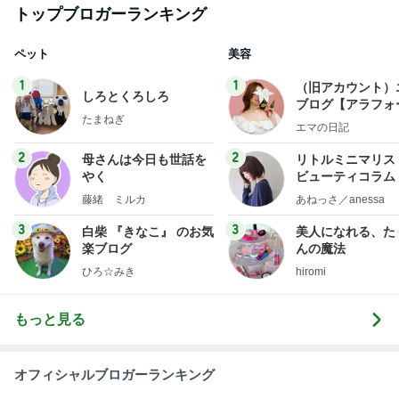
やく
ビューティコラム 
little minimalist'
藤緒 ミルカ
あねっさ／anessa
uty colum
3
3
白柴 『きなこ』 のお気
美人になれる、た
楽ブログ
んの魔法
ひろ☆みき
hiromi
もっと見る
オフィシャルブロガーランキング
総合ランキング
すべて見る
1
2
3
市川團十郎白
小林麻央
だいたひかる
桃
クロ
猿
急上昇ランキング
すべて見る