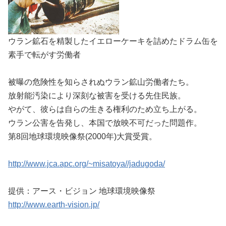
ウラン鉱石を精製したイエローケーキを詰めたドラム缶を
素手で転がす労働者
被曝の危険性を知らされぬウラン鉱山労働者たち。
放射能汚染により深刻な被害を受ける先住民族。
やがて、彼らは自らの生きる権利のため立ち上がる。
ウラン公害を告発し、本国で放映不可だった問題作。
第8回地球環境映像祭(2000年)大賞受賞。
http://www.jca.apc.org/~misatoya//jadugoda/
提供：アース・ビジョン 地球環境映像祭
http://www.earth-vision.jp/