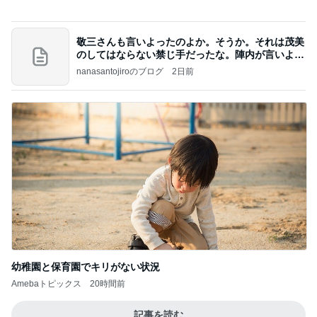
アンジャ児嶋さん相葉ちゃんと食事で紹介された仲
のいい後輩にコイツとは仲よく出来ないと思った
喋り場ならぬ語り場(仮)
9日前
だいた 1番好きな塩ラーメン
Amebaトピックス
2日前
何故トランプ大統領が日本円を支援するのかと聞か
れた時の答え
nokoarikonのブログ
1日前
中身は全部美味しかったカルディ
Amebaトピックス
1日前