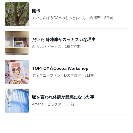
Amebaトピックス
1日前
記事を読む
補食を忘れ反省した花火大会
Amebaトピックス
1日前
【ANAプレミアムクラス初体験】雷で50分遅延…
沖縄往復で分かった「余裕を買う」価値
華麗なるスタバマダム
2日前
親が施設に入り残る親の厳しい生活