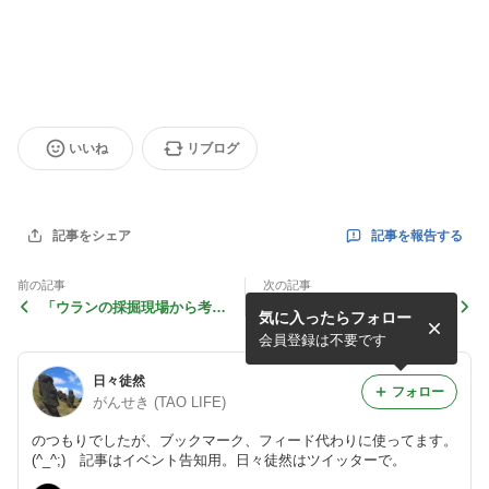
いいね
リブログ
記事を報告する
記事をシェア
前の記事
次の記事
「ウランの採掘現場から考え
遺伝子組み換え作物に関する
気に入ったらフォロー
よう」 上映会 in 大阪
ドキュメンタリー映画の上映
会
会員登録は不要です
日々徒然
フォロー
がんせき (TAO LIFE)
のつもりでしたが、ブックマーク、フィード代わりに使ってます。
(^_^;) 記事はイベント告知用。日々徒然はツイッターで。