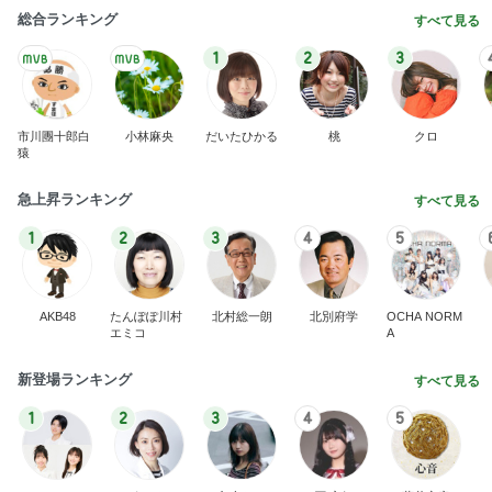
1
2
3
4
5
AKB48
たんぽぽ川村
北村総一朗
北別府学
OCHA NORM
エミコ
A
新登場ランキング
すべて見る
1
2
3
4
5
BEYOOOOO
ゆうこりん
島倉りか
石 安伊
蒼井心音
NDS
無理せず寝ときと言ってくれた夫
Amebaトピックス
1日前
8月2日放送のTBS「週刊さんまとマツコ」先週に引
き続き出演します♪