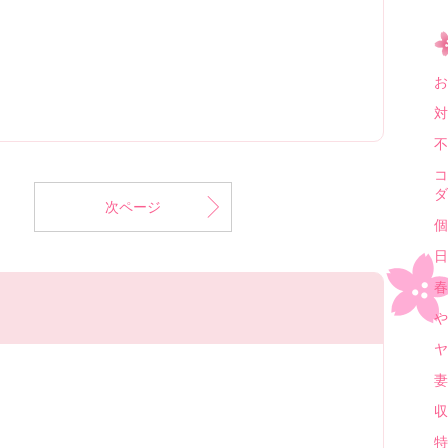
お
対
不
コ
ダ
次ページ
個
日
春
や
ヤ
妻
収