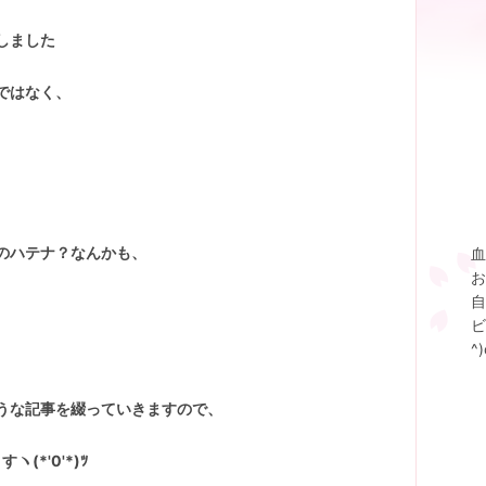
しました
ではなく、
、
、
のハテナ？なんかも、
血
お
自
ビ
^)
うな記事を綴っていきますので、
*'0'*)ﾂ