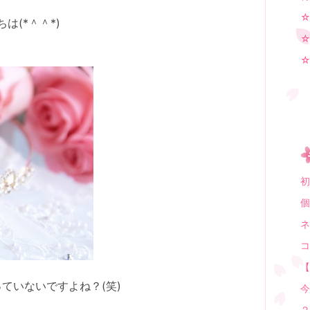
は(*＾＾*)
初
個
ネ
コ
【
ていないですよね？(笑)
今
２