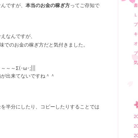
なんですが、
本当のお金の稼ぎ方
ってご存知で
書
Ｌ
プ
キ
考えなんですが、
オ
味でのお金の稼ぎ方だと気付きました。
ブ
気
Σ(･ω･;|||
備が出来てないですね＾＾
金を半分にしたり、コピーしたりすることでは
2
2
2