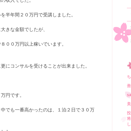
円の収入でした。
ルを半年間２０万円で受講しました。
に大きな金額でしたが、
で８００万円以上稼いでいます。
に更にコンサルを受けることが出来ました。
ち
善
s
０万円です。
美
、中でも一番高かったのは、１泊２日で３０万
投
将
し