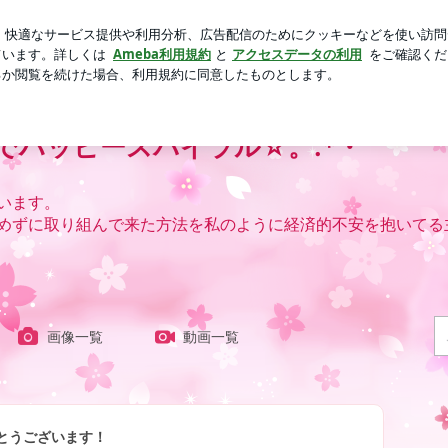
ル体型な後ろ姿
芸能人ブログ
人気ブログ
新規登録
ハッピースパイラル☆。.*・’
います。
めずに取り組んで来た方法を私のように経済的不安を抱いてる
画像一覧
動画一覧
とうございます！