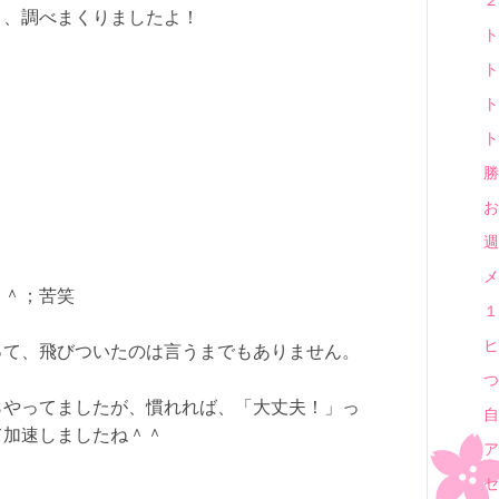
り、調べまくりましたよ！
ト
ト
ト
ト
勝
お
週
メ
＾＾；苦笑
１
ヒ
って、飛びついたのは言うまでもありません。
つ
らやってましたが、慣れれば、「大丈夫！」っ
自
て加速しましたね＾＾
ア
セ