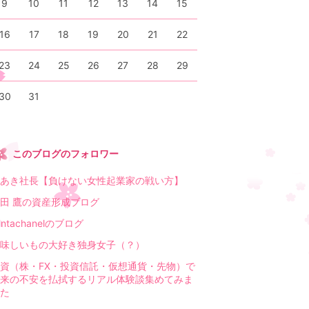
9
10
11
12
13
14
15
16
17
18
19
20
21
22
23
24
25
26
27
28
29
30
31
このブログのフォロワー
あき社長【負けない女性起業家の戦い方】
田 鷹の資産形成ブログ
antachanelのブログ
味しいもの大好き独身女子（？）
資（株・FX・投資信託・仮想通貨・先物）で
来の不安を払拭するリアル体験談集めてみま
た