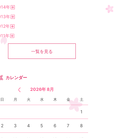
開
014
年
く
開
013
年
く
開
012
年
く
開
011
年
く
開
く
一覧を見る
カレンダー
2026年 8月
日
月
火
水
木
金
土
1
2
3
4
5
6
7
8