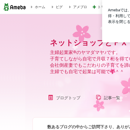
トリミング後のモデ
ホーム
ピグ
アメブロ
ネットショップとＦＸでハッピースパイラル☆。.*・’
ネットショップとＦＸで
主婦起業家®のヤマダマヤ♪です。
子育てしながら自宅で月収７桁を得て
会社倒産妻でもこだわりの子育てを諦
主婦でも自宅で起業は可能です＾＾
ブログトップ
記事一覧
数あるブログの中からご訪問下さり、ありが