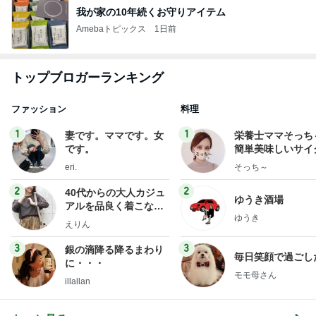
我が家の10年続くお守りアイテム
Amebaトピックス
1日前
トップブロガーランキング
ファッション
料理
1
1
妻です。ママです。女
栄養士ママそっち
です。
簡単美味しいサイ
献立
eri.
そっち～
2
2
40代からの大人カジュ
ゆうき酒場
アルを品良く着こなす
ゆうき
ファッションブログ
えりん
3
3
銀の滴降る降るまわり
毎日笑顔で過ごし
に・・・
モモ母さん
illallan