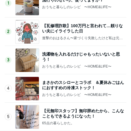
1
おうちと暮らしのレシピ 〜HOME&LIFE〜
【瓦修理詐欺】100万円と言われて…頼りな
い夫にイライラした日
2
進撃のおはるさん〜家づくり失敗したけど私は元気
です〜
洗濯物を入れるだけじゃもったいないと思
う！
3
おうちと暮らしのレシピ 〜HOME&LIFE〜
まさかのスシローとコラボ ＆夏休みごはん
におすすめの冷凍ストック！
4
おうちと暮らしのレシピ 〜HOME&LIFE〜
【元無印スタッフ】無印辞めたから、こんな
こともできるようになった！
5
65点の暮らしかた。