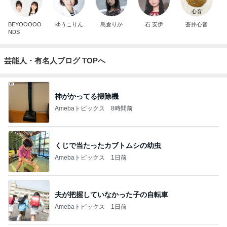
BEYOOOOO
ゆうこりん
島倉りか
石 安伊
蒼井心音
NDS
芸能人・有名人ブログ TOPへ
神がかってる掃除機
Amebaトピックス
8時間前
くじで当たったカブトムシの幼虫
Amebaトピックス
1日前
夫が把握していなかった子の自転車
Amebaトピックス
1日前