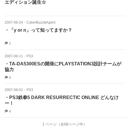
エディション誕生☆
2007-09-24
・
CyberBuzz&Agent
・「y or n」って知ってますか？
2
2007-08-11
・
PS3
・TA-DA5300ESの開発にPLAYSTATION3設計チームが
協力
4
2007-08-01
・
PS3
・PS3鉄拳5 DARK RESURRECTIC ONLINE どんなけ
ー！
4
1
ページ（全
66
ページ中）