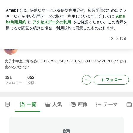
楓子パパのPSPS3★∴∵¨
アプリをダウンロードして
ブログの更新通知
を受け取りまし
開く
ょう。
楓子パパのPSPS3★∴∵¨
女子中学生は育ち盛り！PS,PS2,PSP,PS3,GBA,DS,XBOX,W-ZERO3[es]どれ
食べるのかな？
191
652
フォロー
フォロワー
投稿
一覧
人気
画像
テーマ