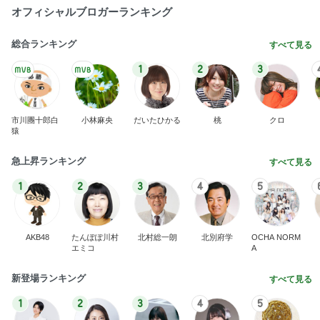
オフィシャルブロガーランキング
総合ランキング
すべて見る
1
2
3
市川團十郎白
小林麻央
だいたひかる
桃
クロ
猿
急上昇ランキング
すべて見る
1
2
3
4
5
AKB48
たんぽぽ川村
北村総一朗
北別府学
OCHA NORM
エミコ
A
新登場ランキング
すべて見る
1
2
3
4
5