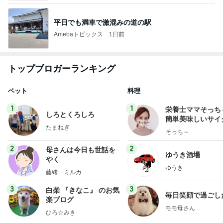
平日でも満車で激混みの道の駅
Amebaトピックス
1日前
トップブロガーランキング
ペット
料理
1
1
栄養士ママそっち
しろとくろしろ
簡単美味しいサイ
たまねぎ
献立
そっち～
2
2
母さんは今日も世話を
ゆうき酒場
やく
ゆうき
藤緒 ミルカ
3
3
白柴 『きなこ』 のお気
毎日笑顔で過ごし
楽ブログ
モモ母さん
ひろ☆みき