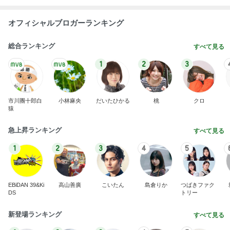
オフィシャルブロガーランキング
総合ランキング
すべて見る
1
2
3
市川團十郎白
小林麻央
だいたひかる
桃
クロ
猿
急上昇ランキング
すべて見る
1
2
3
4
5
EBiDAN 39&Ki
高山善廣
こいたん
島倉りか
つばきファク
DS
トリー
新登場ランキング
すべて見る