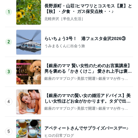
長野原町・山荘∶ヒマワリとコスモス【夏】と
【秋】・夕食 ・ ガス保安点検・・♪
1
北軽井沢［半住人生活］
らいちょう3号！ 港フェスタ金沢2026③
2
うみまるくんに出会う旅
【銀座のママ 賢い女性のためのお言葉講座】
男を褒める「かきくけこ」 愛され上手は褒め
3
方上手
銀座のママブログ✨美肌で開運✨銀座ママが作った
化粧品✨銀座クラブ高嶋25歳で開店✨高嶋りえ子
お着物でエルメス バーキン コーデ
【銀座のママの賢い女の婚活アドバイス】美
しい女性ほどお金がかかります。タダで出会
4
えると思うなよ
銀座のママブログ✨美肌で開運✨銀座ママが作った
化粧品✨銀座クラブ高嶋25歳で開店✨高嶋りえ子
お着物でエルメス バーキン コーデ
アペティートさんでサプライズバースデー♪
5
ヒロの日常ブログ