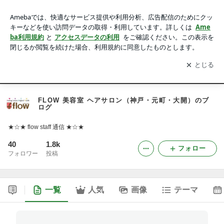
FLOW 美容室 ヘアサロン（神戸・元町・大開）のブログ
アプリをダウンロードして
ブログの更新通知
を受け取りまし
開く
ょう。
Ameblo
Posts
Profile
FLOW 美容室 ヘアサロン（神戸・元町・大開）のブ
ログ
★☆★ flow staff 通信 ★☆★
40
1.8k
フォロー
フォロワー
投稿
一覧
人気
画像
テーマ