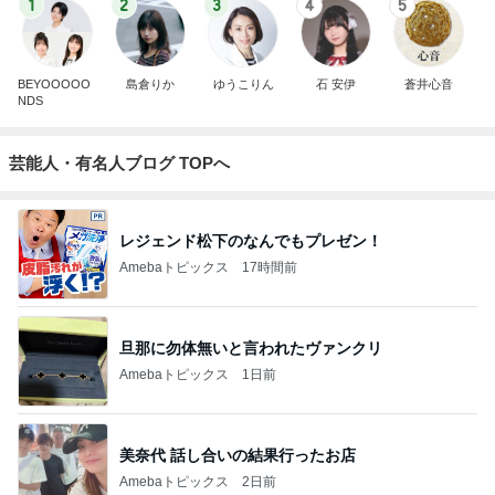
1
2
3
4
5
BEYOOOOO
島倉りか
ゆうこりん
石 安伊
蒼井心音
NDS
芸能人・有名人ブログ TOPへ
レジェンド松下のなんでもプレゼン！
Amebaトピックス
17時間前
旦那に勿体無いと言われたヴァンクリ
Amebaトピックス
1日前
美奈代 話し合いの結果行ったお店
Amebaトピックス
2日前