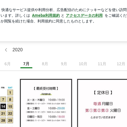
入報告で凹み
新規登録
ロ
芸能人ブログ
人気ブログ
・大開）のブログ
）のブログ
2020
6
月
7
月
8
月
9
月
10
月
11
月
12
月