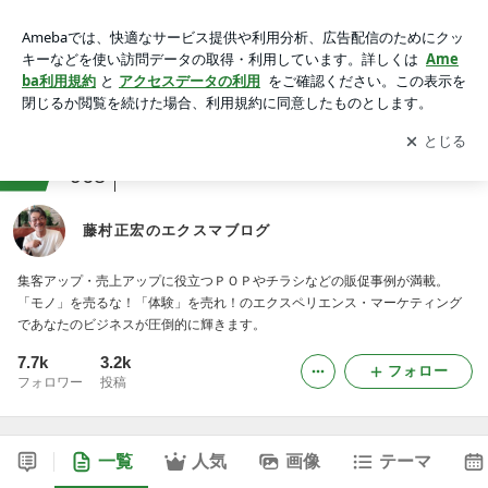
藤村正宏のエクスマブログ
アプリをダウンロードして
ブログの更新通知
を受け取りまし
開く
ょう。
ranking
自己啓発・カウンセリングジャンル
968
藤村正宏のエクスマブログ
集客アップ・売上アップに役立つＰＯＰやチラシなどの販促事例が満載。
「モノ」を売るな！「体験」を売れ！のエクスペリエンス・マーケティング
であなたのビジネスが圧倒的に輝きます。
7.7k
3.2k
フォロー
フォロワー
投稿
一覧
人気
画像
テーマ