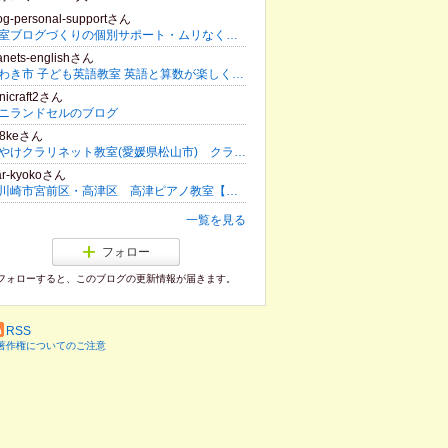
og-personal-supportさん
教室ブログづくりの個別サポート・ムリなく申込みの入るアメブロ記事の書き方
anets-englishさん
いわき市 子ども英語教室 英語と算数が楽しく、得意になるプラネット英語教室
nicraft2さん
ニランドセルのブログ
38keさん
みやけクラリネット教室(愛媛県松山市) クラリネット吹き三宅 晋 のブログ
ar-kyokoさん
川崎市宮前区・高津区 高津ピアノ教室【宮崎台駅・宮前平駅】
一覧を見る
フォロー
フォローすると、このブログの更新情報が届きます。
RSS
著作権についてのご注意