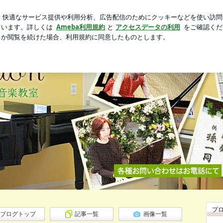
新規登録
ロ
始まる夏の朝
芸能人ブログ
人気ブログ
）生演奏＆エレクトーン・ピアノ教室【エモーション】
プ
ブログトップ
記事一覧
画像一覧