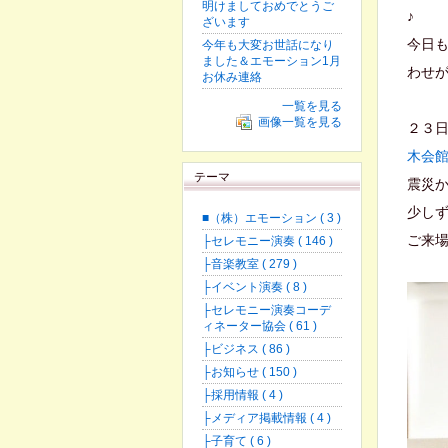
明けましておめでとうご
♪
ざいます
今日
今年も大変お世話になり
ました＆エモーション1月
わせが
お休み連絡
一覧を見る
画像一覧を見る
２３
木会
テーマ
震災
少し
■（株）エモーション ( 3 )
ご来
├セレモニー演奏 ( 146 )
├音楽教室 ( 279 )
├イベント演奏 ( 8 )
├セレモニー演奏コーデ
ィネーター協会 ( 61 )
├ビジネス ( 86 )
├お知らせ ( 150 )
├採用情報 ( 4 )
├メディア掲載情報 ( 4 )
├子育て ( 6 )