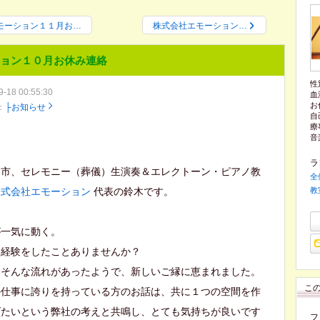
モーション１１月お…
株式会社エモーション…
ョン１０月お休み連絡
性
9-18 00:55:30
血
お
：
├お知らせ
自
療
音
ラ
き市、セレモニー（葬儀）生演奏＆エレクトーン・ピアノ教
全
株式会社エモーション
代表の鈴木です。
教
が一気に動く。
な経験をしたことありませんか？
はそんな流れがあったようで、新しいご縁に恵まれました。
こ
の仕事に誇りを持っている方のお話は、共に１つの空間を作
げたいという弊社の考えと共鳴し、とても気持ちが良いです
フ