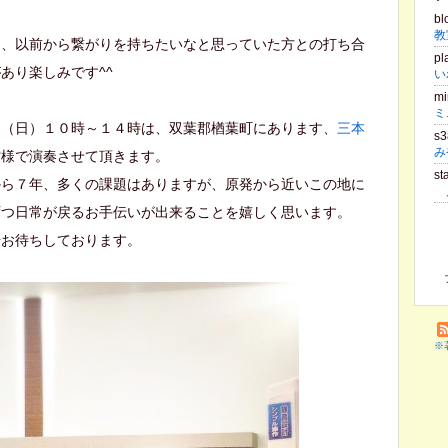
bl
も、以前から繋がりを持ちたいなと思っていた方との打ち合
pl
あり楽しみです^^
mi
ミ
日（日）１０時～１４時は、双葉郡楢葉町にあります、
三本
s
館
様で演奏させて頂きます。
st
から７年、多くの課題はありますが、原発から近いこの地に
ずつ日常が戻るお手伝いが出来ることを嬉しく思います。
場お待ちしております。
※