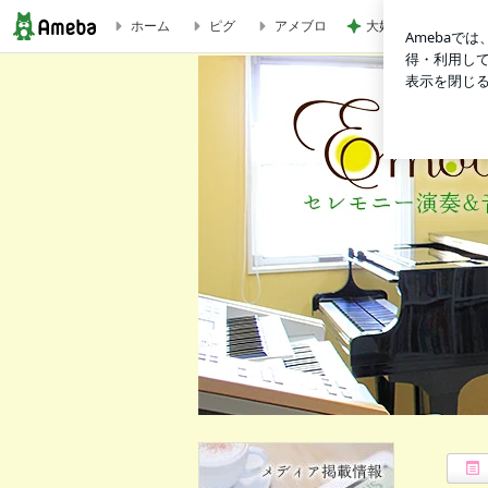
ホーム
ピグ
アメブロ
大好きなフルーツで
エモーション１０月お休み連絡 | いわき市セレモニー（葬儀