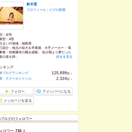
鈴木恵
プロフィール
｜
ピグの部屋
別：
女性
液型：
A型
住まいの地域：
福島県
己紹介：地元の短大を卒業後、大手メーカー・ 医
事務・幼稚園等の職を経験。 幼少期より夢だった
楽の道を諦...
続きを見る
ンキング
125,899
体ブログランキング
位
↓
ラ
2,324
室・スクールジャンル
位
↓
ン
ラ
キ
ン
ン
キ
フォロー
アメンバーになる
グ
ン
下
グ
メッセージを送る
降
下
降
のブログのフォロワー
ォロワー:
730
人