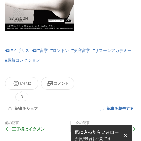
#
イギリス
#
留学
#
ロンドン
#
美容留学
#
サスーンアカデミー
#
最新コレクション
いいね
コメント
3
記事を報告する
記事をシェア
前の記事
次の記事
王子様はイクメン
Barber Bash London
気に入ったらフォロー
会員登録は不要です