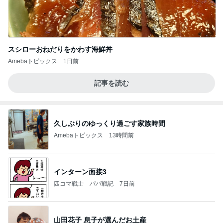
スシローおねだりをかわす海鮮丼
Amebaトピックス
1日前
記事を読む
久しぶりのゆっくり過ごす家族時間
Amebaトピックス
13時間前
インターン面接3
四コマ戦士 パパ戦記
7日前
山田花子 息子が選んだお土産