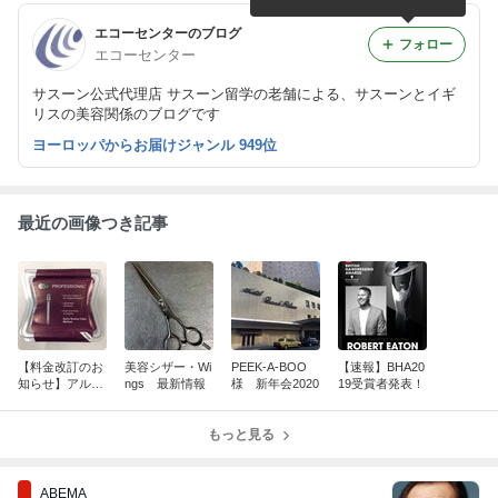
エコーセンターのブログ
フォロー
エコーセンター
サスーン公式代理店 サスーン留学の老舗による、サスーンとイギ
リスの美容関係のブログです
ヨーロッパからお届けジャンル 949位
最近の画像つき記事
【料金改訂のお
美容シザー・Wi
PEEK-A-BOO
【速報】BHA20
知らせ】アル
ngs 最新情報
様 新年会2020
19受賞者発表！
ミ・セクション
クリップ
もっと見る
ABEMA