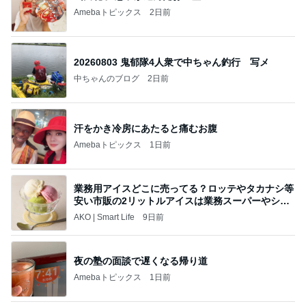
Amebaトピックス
2日前
20260803 鬼郁隊4人衆で中ちゃん釣行 写メ
中ちゃんのブログ
2日前
汗をかき冷房にあたると痛むお腹
Amebaトピックス
1日前
業務用アイスどこに売ってる？ロッテやタカナシ等
安い市販の2リットルアイスは業務スーパーやシャ
トレ
AKO | Smart Life
9日前
夜の塾の面談で遅くなる帰り道
Amebaトピックス
1日前