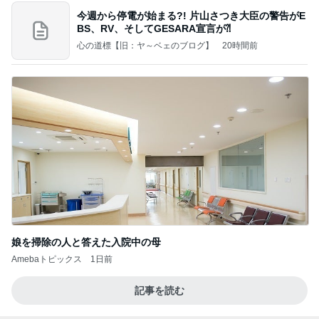
今週から停電が始まる?! 片山さつき大臣の警告がE
BS、RV、そしてGESARA宣言が⁈
心の道標【旧：ヤ～ベェのブログ】
20時間前
娘を掃除の人と答えた入院中の母
Amebaトピックス
1日前
記事を読む