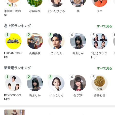
市川團十郎白
小林麻央
だいたひかる
桃
クロ
猿
急上昇ランキング
すべて見る
1
2
3
4
5
EBiDAN 39&Ki
高山善廣
こいたん
島倉りか
つばきファク
DS
トリー
新登場ランキング
すべて見る
1
2
3
4
5
BEYOOOOO
島倉りか
ゆうこりん
石 安伊
蒼井心音
NDS