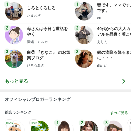
1
1
妻です。ママです
しろとくろしろ
です。
たまねぎ
eri.
2
2
母さんは今日も世話を
40代からの大人
やく
アルを品良く着こ
ファッションブロ
藤緒 ミルカ
えりん
3
3
白柴 『きなこ』 のお気
銀の滴降る降るま
楽ブログ
に・・・
ひろ☆みき
illallan
もっと見る
オフィシャルブロガーランキング
総合ランキング
すべて見る
1
2
3