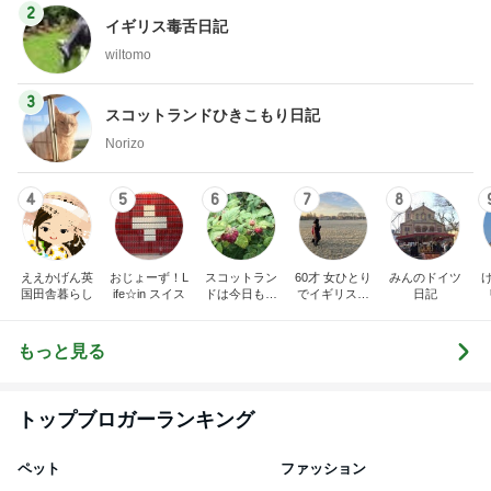
2
イギリス毒舌日記
wiltomo
3
スコットランドひきこもり日記
Norizo
4
5
6
7
8
ええかげん英
おじょーず！L
スコットラン
60才 女ひとり
みんのドイツ
国田舎暮らし
ife☆in スイス
ドは今日も曇
でイギリスに
日記
り空
移住
もっと見る
トップブロガーランキング
ペット
ファッション