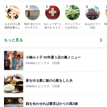
4
5
6
7
8
ええかげん英
60才 女ひとり
おじょーず！L
スコットラン
みんのドイツ
Si
国田舎暮らし
でイギリスに
ife☆in スイス
ドは今日も曇
日記
移住
り空
もっと見る
小柳ルミ子 55年通う店の裏メニュー
Amebaトピックス
1日前
家を出る妻に飯の心配をした夫
Amebaトピックス
1日前
顔を合わせれば暴言ばかりの高3娘