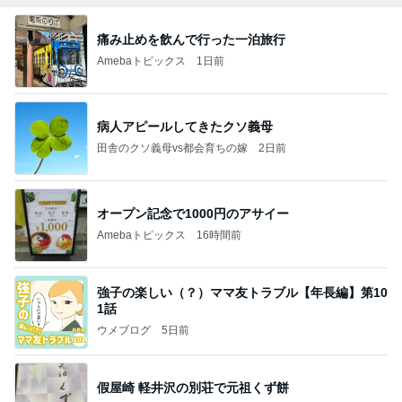
痛み止めを飲んで行った一泊旅行
Amebaトピックス
1日前
病人アピールしてきたクソ義母
田舎のクソ義母vs都会育ちの嫁
2日前
オープン記念で1000円のアサイー
Amebaトピックス
16時間前
強子の楽しい（？）ママ友トラブル【年長編】第10
1話
ウメブログ
5日前
假屋崎 軽井沢の別荘で元祖くず餅