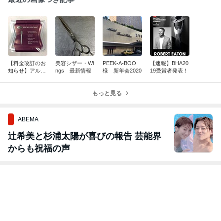
【料金改訂のお
美容シザー・Wi
PEEK-A-BOO
【速報】BHA20
知らせ】アル
ngs 最新情報
様 新年会2020
19受賞者発表！
ミ・セクション
クリップ
もっと見る
ABEMA
辻希美と杉浦太陽が喜びの報告 芸能界
からも祝福の声