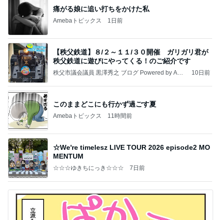
痛がる娘に追い打ちをかけた私
Amebaトピックス
1日前
【秩父鉄道】８/２～１１/３０開催 ガリガリ君が
秩父鉄道に遊びにやってくる！のご紹介です
秩父市議会議員 黒澤秀之 ブログ Powered by Ame
10日前
ba
このままどこにも行かず過ごす夏
Amebaトピックス
11時間前
☆We're timelesz LIVE TOUR 2026 episode2 MO
MENTUM
☆☆☆ゆきちにっき☆☆☆
7日前