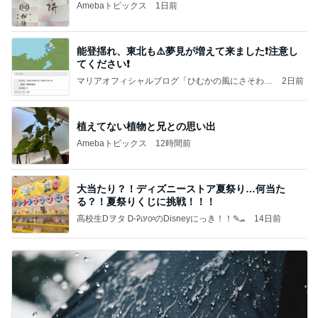
Amebaトピックス
1日前
能登揺れ、東北も⚠️夢見が増えて来ました❗️注意し
てください❗️
マリアオフィシャルブログ「ひむかの風にさそわれ
2日前
て」Powered by Ameba
植えてない植物と兄との思い出
Amebaトピックス
12時間前
大当たり？！ディズニーストア夏祭り…何当た
る？！夏祭りくじに挑戦！！！
高校生Dヲタ Ꭰ-ᎮꭵꭹꭴのDisneyにっき！！✎ܚ
14日前