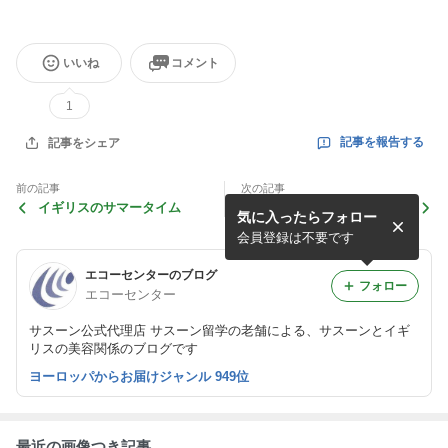
いいね
コメント
1
記事を報告する
記事をシェア
前の記事
次の記事
イギリスのサマータイム
キリスト教圏の祝日「イース
気に入ったらフォロー
ター」
会員登録は不要です
エコーセンターのブログ
フォロー
エコーセンター
サスーン公式代理店 サスーン留学の老舗による、サスーンとイギ
リスの美容関係のブログです
ヨーロッパからお届けジャンル 949位
最近の画像つき記事