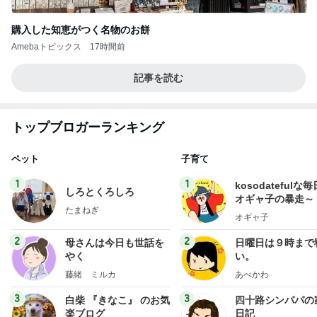
購入した知恵がつく名物のお餅
Amebaトピックス
17時間前
記事を読む
トップブロガーランキング
ペット
子育て
1
1
kosodatefulな毎
しろとくろしろ
オギャ子の暴走～
たまねぎ
オギャ子
2
2
母さんは今日も世話を
日曜日は９時まで
やく
い。
藤緒 ミルカ
あべかわ
3
3
白柴 『きなこ』 のお気
四十路シンパパの
楽ブログ
日記