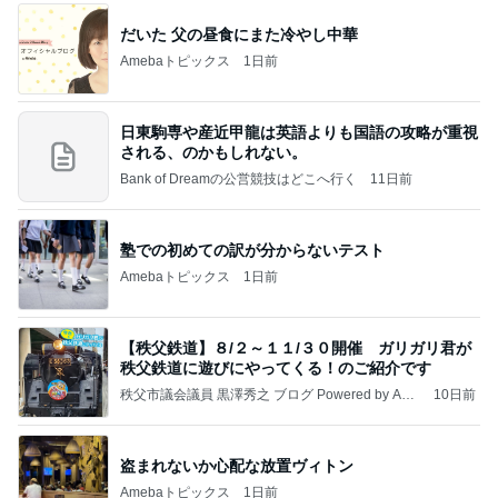
だいた 父の昼食にまた冷やし中華
Amebaトピックス
1日前
日東駒専や産近甲龍は英語よりも国語の攻略が重視
される、のかもしれない。
Bank of Dreamの公営競技はどこへ行く
11日前
塾での初めての訳が分からないテスト
Amebaトピックス
1日前
【秩父鉄道】８/２～１１/３０開催 ガリガリ君が
秩父鉄道に遊びにやってくる！のご紹介です
秩父市議会議員 黒澤秀之 ブログ Powered by Ame
10日前
ba
盗まれないか心配な放置ヴィトン
Amebaトピックス
1日前