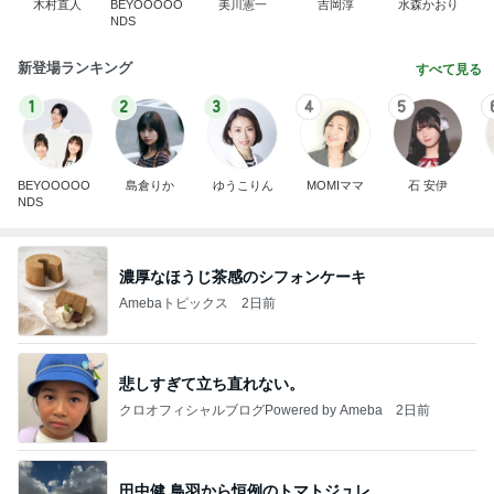
木村直人
BEYOOOOO
美川憲一
吉岡淳
水森かおり
NDS
新登場ランキング
すべて見る
1
2
3
4
5
BEYOOOOO
島倉りか
ゆうこりん
MOMIママ
石 安伊
NDS
濃厚なほうじ茶感のシフォンケーキ
Amebaトピックス
2日前
悲しすぎて立ち直れない。
クロオフィシャルブログPowered by Ameba
2日前
田中健 鳥羽から恒例のトマトジュレ