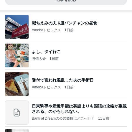
堀ちえみの夫 6皿パンチャンの昼食
Amebaトピックス
1日前
よし、タイ行こ
与儀大介
1日前
受付で言われ混乱した夫の手術日
Amebaトピックス
1日前
日東駒専や産近甲龍は英語よりも国語の攻略が重視
される、のかもしれない。
Bank of Dreamの公営競技はどこへ行く
11日前