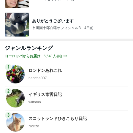
ありがとうございます
市川團十郎白猿オフィシャルB
4日前
ジャンルランキング
ヨーロッパからお届け
6,541人参加中
1
ロンドンあれこれ
hancha007
2
イギリス毒舌日記
wiltomo
3
スコットランドひきこもり日記
Norizo