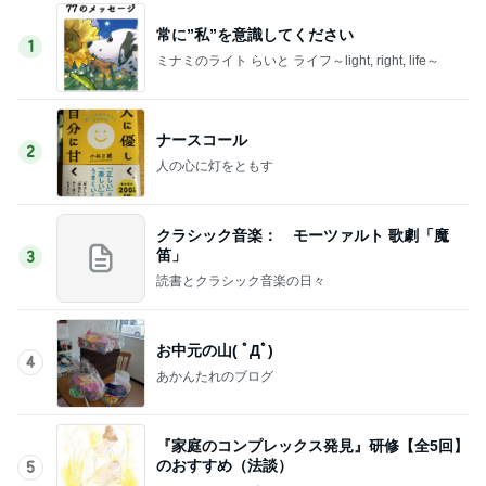
常に”私”を意識してください
1
ミナミのライト らいと ライフ～light, right, life～
ナースコール
2
人の心に灯をともす
クラシック音楽： モーツァルト 歌劇「魔
笛」
3
読書とクラシック音楽の日々
お中元の山( ﾟДﾟ)
4
あかんたれのブログ
『家庭のコンプレックス発見』研修【全5回】
のおすすめ（法談）
5