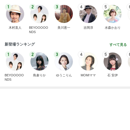
1
2
3
4
5
木村直人
BEYOOOOO
美川憲一
吉岡淳
水森かおり
NDS
新登場ランキング
すべて見る
1
2
3
4
5
BEYOOOOO
島倉りか
ゆうこりん
MOMIママ
石 安伊
NDS