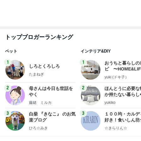
トップブロガーランキング
ペット
インテリア&DIY
1
1
おうちと暮らしの
しろとくろしろ
ピ 〜HOME&LI
たまねぎ
yuki (ドキ子）
2
2
母さんは今日も世話を
ほんとうに必要な
やく
か持たない暮らし
ep Life Simple
藤緒 ミルカ
yukiko
ンテリアのきろく
3
3
白柴 『きなこ』 のお気
１００均・カルデ
楽ブログ
好き！食いしん坊
らりん☆のブログ
ひろ☆みき
☆きらりん☆