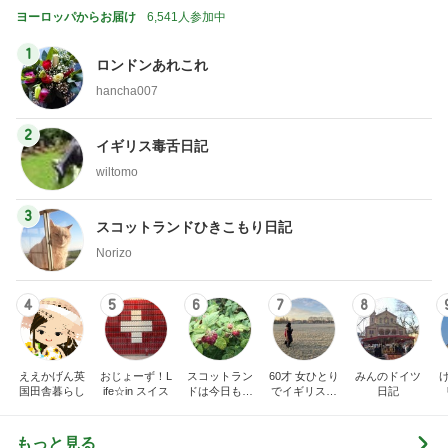
ヨーロッパからお届け
6,541人参加中
1
ロンドンあれこれ
hancha007
2
イギリス毒舌日記
wiltomo
3
スコットランドひきこもり日記
Norizo
4
5
6
7
8
ええかげん英
おじょーず！L
スコットラン
60才 女ひとり
みんのドイツ
国田舎暮らし
ife☆in スイス
ドは今日も曇
でイギリスに
日記
り空
移住
もっと見る