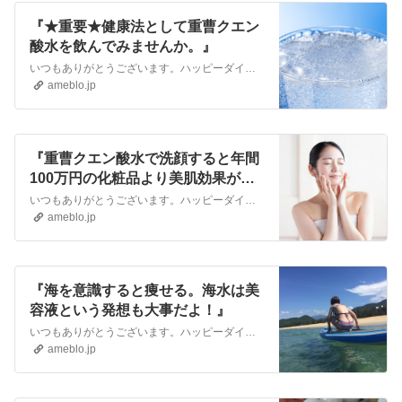
『★重要★健康法として重曹クエン
酸水を飲んでみませんか。』
いつもありがとうございます。ハッピーダイエットライフの船田です。大事な話なので再投稿します。 重曹は弱アルカリ性。クエン酸は弱酸性だけど体内でアルカリ性になる…
ameblo.jp
『重曹クエン酸水で洗顔すると年間
100万円の化粧品より美肌効果があ
る！？重曹の美肌効果！』
いつもありがとうございます。ハッピーダイエットの船田です。 私も重曹クエン酸水を飲んでいますし、お風呂にも重曹とクエン酸と塩化マグネシウムを入れて、さらに御影…
ameblo.jp
『海を意識すると痩せる。海水は美
容液という発想も大事だよ！』
いつもありがとうございます。ハッピーダイエットの船田です。2020年の記事を再投稿です。↓↓↓今年の夏は特別でしたが、その悪影響は冬に出てくると思います。昔か…
ameblo.jp