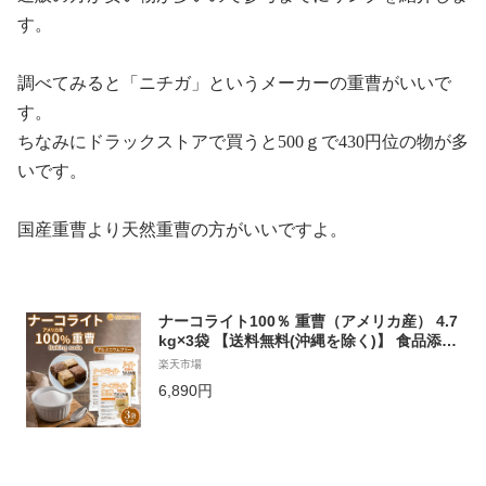
す。
調べてみると「ニチガ」というメーカーの重曹がいいで
す。
ちなみにドラックストアで買うと
500
ｇで
430
円位の物が多
いです。
国産重曹より天然重曹の方がいいですよ。
ナーコライト100％ 重曹（アメリカ産） 4.7
kg×3袋 【送料無料(沖縄を除く)】 食品添加
物 (食品用) アルミニウムフリー baking so
楽天市場
da パンやお菓子作り、その他料理に NICHI
6,890円
GA(ニチガ) TKJ