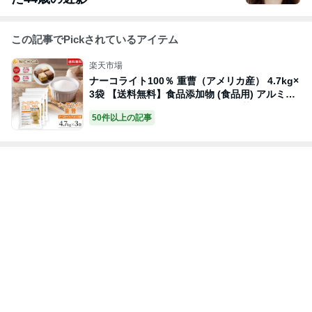
この記事でPickされているアイテム
楽天市場
ナーコライト100％ 重曹（アメリカ産） 4.7kg×
3袋 【送料無料】食品添加物 (食品用) アルミニ
ウムフリー baking soda パンやお菓子作り、そ
50件以上の記事
の他料理に NICHIGA(ニチガ) TKJ