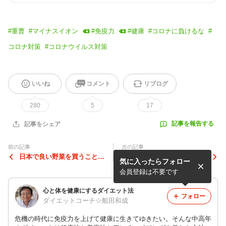
#
重曹
#
マイナスイオン
#
免疫力
#
健康
#
コロナに負けるな
#
コロナ対策
#
コロナウイルス対策
いいね
コメント
リブログ
280
5
17
記事を報告する
記事をシェア
前の記事
次の記事
日本で良い野菜を買うことは
生活習慣病は闇権力の罠だか
気に入ったらフォロー
極めて難しい状態なのです！
ら生活を改善しても治らない
F1種と固定種野菜の問題。
のです！
会員登録は不要です
心と体を健康にするダイエット法
フォロー
ダイエットコーチ☆船田和成
危機の時代に免疫力を上げて健康に生きてゆきたい。そんな中高年