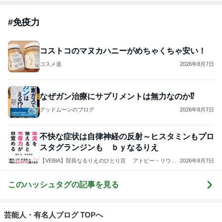
#
免疫力
コストコのマヌカハニーがめちゃくちゃ安い！
コスメ道
2026年8月7日
なぜガン治療にサプリメントは無力なのか⁉️
グッドムーンのブログ
2026年8月7日
不快な症状は自律神経の反射～ヒスタミンもプロ
スタグランジンも ｂｙなるりえ
【VEBIA】院長なるりえのひとり言 アトピー・リウマ
2026年8月7日
チに打ち勝つ実録～免疫力で花粉症もガンもブロックす
るには？！
このハッシュタグの記事を見る
芸能人・有名人ブログ TOPへ