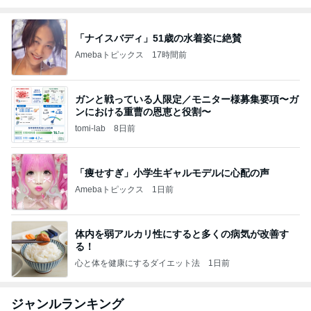
「ナイスバディ」51歳の水着姿に絶賛
Amebaトピックス
17時間前
ガンと戦っている人限定／モニター様募集要項〜ガ
ンにおける重曹の恩恵と役割〜
tomi-lab
8日前
「痩せすぎ」小学生ギャルモデルに心配の声
Amebaトピックス
1日前
体内を弱アルカリ性にすると多くの病気が改善す
る！
心と体を健康にするダイエット法
1日前
ジャンルランキング