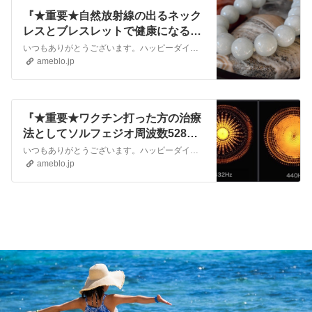
『★重要★自然放射線の出るネック
レスとブレスレットで健康になる方
法！』
いつもありがとうございます。ハッピーダイエットの船田です。パワーストーンのブレスレットは人気ですが、ここで紹介したいのは、自然放射線の出ている石のアクセサリー…
ameblo.jp
『★重要★ワクチン打った方の治療
法としてソルフェジオ周波数528ヘ
ルツの可能性！』
いつもありがとうございます。ハッピーダイエットの船田です。 大事な話なので再投稿です。 コロナワクチン打った方への対処法として、珍しい方法となりますのでぜひ参…
ameblo.jp