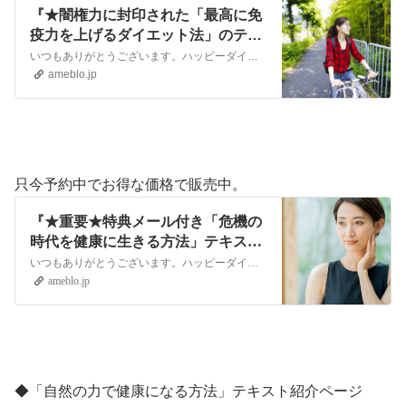
『★闇権力に封印された「最高に免
疫力を上げるダイエット法」のテキ
ストご紹介ページ！』
いつもありがとうございます。ハッピーダイエットライフの船田です。医療マフィアが利権のために、本当に効果がある健康法や治療法を隠して封印した150年。 しかし闇…
ameblo.jp
只今予約中でお得な価格で販売中。
『★重要★特典メール付き「危機の
時代を健康に生きる方法」テキスト
予約を販売中！』
いつもありがとうございます。ハッピーダイエットの船田です。 コロナのパンデミック詐欺の前と、それ以降の現代では、ハッキリ言って健康法が変わりました。 コロナワ…
ameblo.jp
◆
「自然の力で健康になる方法」テキスト紹介ページ