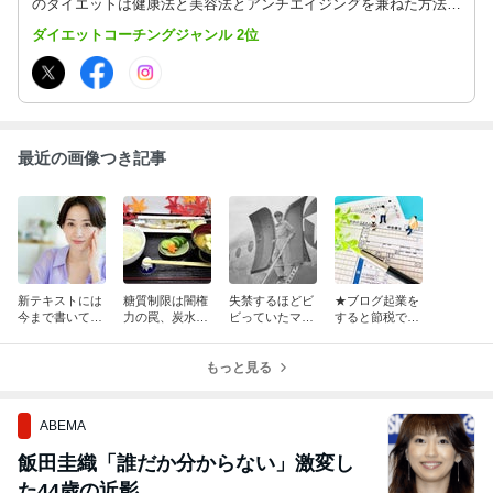
のダイエットは健康法と美容法とアンチエイジングを兼ねた方法が
必須です。過食と体調不良を改善して楽しく続けることのできるダ
ダイエットコーチングジャンル 2位
イエット法を提案しています。
最近の画像つき記事
新テキストには
糖質制限は闇権
失禁するほどビ
★ブログ起業を
今まで書いてな
力の罠、炭水化
ビっていたマッ
すると節税でき
い論点を書く予
物が太るのは精
カーサー元帥。
て税金対策にな
定で、予約価格
製したから！
日本を占領した
るのを知ってい
をお盆前に変更
もっと見る
司令官の秘密。
ますか？
します！
ABEMA
飯田圭織「誰だか分からない」激変し
た44歳の近影