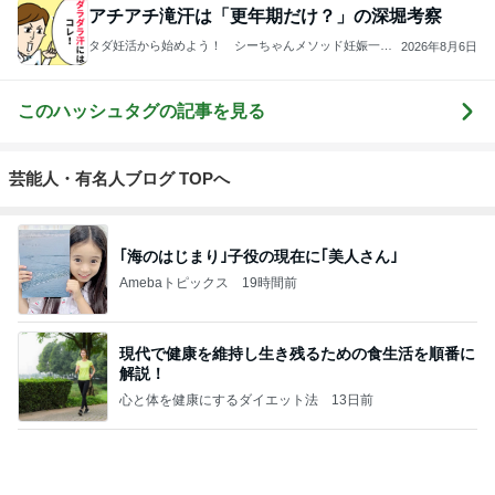
ジャンルランキング
猫との生活
26,775人参加中
1
母さんは今日も世話をやく
藤緒 ミルカ
2
猫マンガ 米子さん
米子（こめこ）
3
ＮＰＯ法人ねこけん Official Blog
ＮＰＯ法人ねこけん