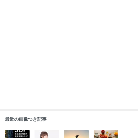
5G等のマイク
歯周病も闇権力
13日〆切★アメ
ダイエットで確
ロ波で体調不良
の洗脳です！歯
ブロ起業で人生
実に痩せた未来
になるベスト10
周病は歯周病菌
を変えるには勇
を引き寄せる方
の症状！
が原因ではなく
気が必要なので
法！
食生活の乱れ！
もっと見る
す。
ABEMA
人気芸人と女優のスピード離婚に衝撃
の声