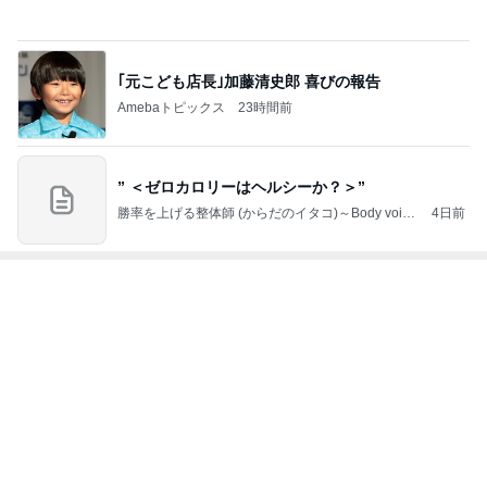
4
5
6
7
8
ファーブル家
まだらダラダ
社)アニマルエ
うちの魔王さ
ごんまるキャ
N
のブログ
ラ猫
イド 事務局＆
ま。
ット
みんなの日記
もっと見る