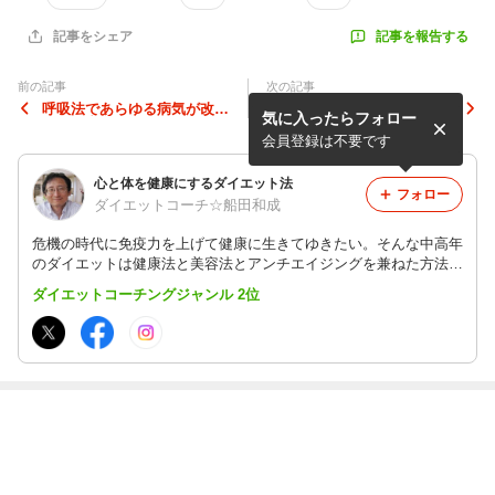
記事を報告する
記事をシェア
前の記事
次の記事
呼吸法であらゆる病気が改善
不動産営業マンは嘘をつくと
気に入ったらフォロー
する秘密は医師もメディアも
考えていた方がいいですよ。
言わない＆知らない！
会員登録は不要です
心と体を健康にするダイエット法
フォロー
ダイエットコーチ☆船田和成
危機の時代に免疫力を上げて健康に生きてゆきたい。そんな中高年
のダイエットは健康法と美容法とアンチエイジングを兼ねた方法が
必須です。過食と体調不良を改善して楽しく続けることのできるダ
ダイエットコーチングジャンル 2位
イエット法を提案しています。
最近の画像つき記事