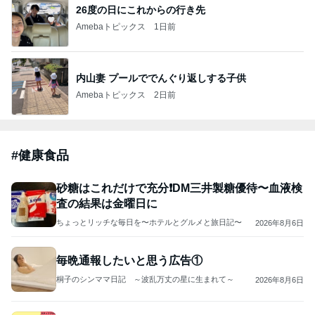
” ＜ゼロカロリーはヘルシーか？＞”
勝率を上げる整体師 (からだのイタコ)～Body voice
4日前
～