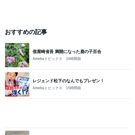
芸能人・有名人ブログ TOPへ
｢海のはじまり｣子役の現在に｢美人さん｣
Amebaトピックス
19時間前
現代で健康を維持し生き残るための食生活を順番に
解説！
心と体を健康にするダイエット法
13日前
｢元こども店長｣加藤清史郎 喜びの報告
Amebaトピックス
23時間前