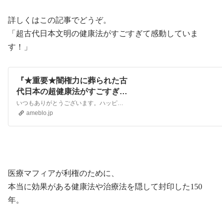
詳しくはこの記事でどうぞ。
「超古代日本文明の健康法がすごすぎて感動していま
す！」
『★重要★闇権力に葬られた古
代日本の超健康法がすごすぎて
感動です！』
いつもありがとうございます。ハッピーダイエットライフの船田です。 ただいま薬草の健康効果と、ある種の治療法を書いた「自然の力で健康になる方法」テキストを作成中…
ameblo.jp
医療マフィアが利権のために、
本当に効果がある健康法や治療法を隠して封印した
150
年。