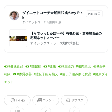
ダイエットコーチ☆船田和成のmy Pic
k
ダイエットコーチ☆船田和成
【らでぃっしゅぼーや】有機野菜・無添加食品の
宅配ネットスーパー
オイシックス・ラ・大地株式会社
#
健康食品
#
糖尿病
#
健康
#
免疫力
#
腸内環境
#
食事
制限
#
体質改善
#
遺伝子組み換え
#
遺伝子組み換え食品
#
健康ダイ
エット
いいね
コメント
リブログ
418
2
8