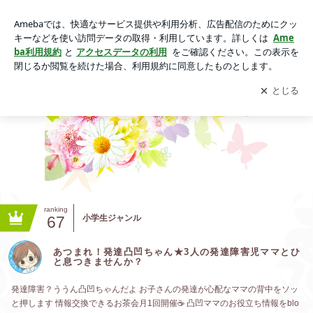
凸凹カフェ｜あつまれ！発達凸凹ちゃん★3人の発達障害児マ
マとひと息つきませんか？
アプリをダウンロードして
ブログの更新通知
を受け取りまし
開く
ょう。
ranking
67
小学生ジャンル
あつまれ！発達凸凹ちゃん★3人の発達障害児ママとひ
と息つきませんか？
発達障害？ううん凸凹ちゃんだよ お子さんの発達が心配なママの背中をソッ
と押します 情報交換できるお茶会月1回開催☕️ 凸凹ママのお役立ち情報をblo