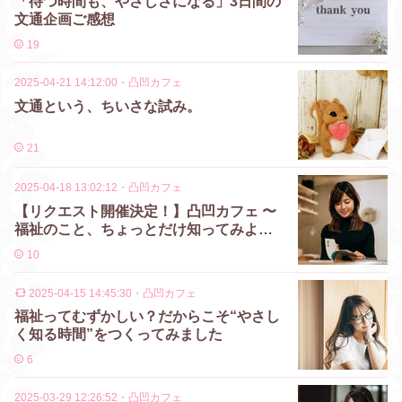
「待つ時間も、やさしさになる」3日間の
文通企画ご感想
19
2025-04-21 14:12:00
・
凸凹カフェ
文通という、ちいさな試み。
21
2025-04-18 13:02:12
・
凸凹カフェ
【リクエスト開催決定！】凸凹カフェ 〜
福祉のこと、ちょっとだけ知ってみよ
う〜
10
2025-04-15 14:45:30
・
凸凹カフェ
福祉ってむずかしい？だからこそ“やさし
く知る時間”をつくってみました
6
2025-03-29 12:26:52
・
凸凹カフェ