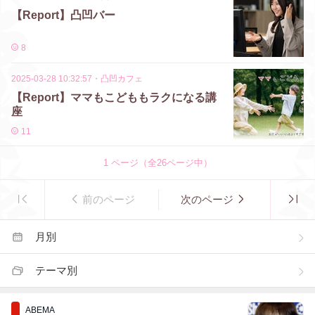
【Report】凸凹バー
8
2025-03-28 10:32:57
・
凸凹カフェ
【Report】ママもこどももラクになる講
座
11
1
ページ（全
26
ページ中）
前のページ
次のページ
月別
テーマ別
ABEMA