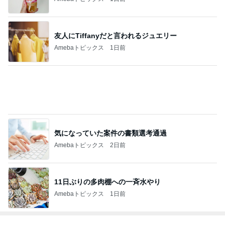
友人にTiffanyだと言われるジュエリー
Amebaトピックス
1日前
気になっていた案件の書類選考通過
Amebaトピックス
2日前
11日ぶりの多肉棚への一斉水やり
Amebaトピックス
1日前
トップブロガーランキング
料理
ペット
1
1
栄養士ママそっち～の