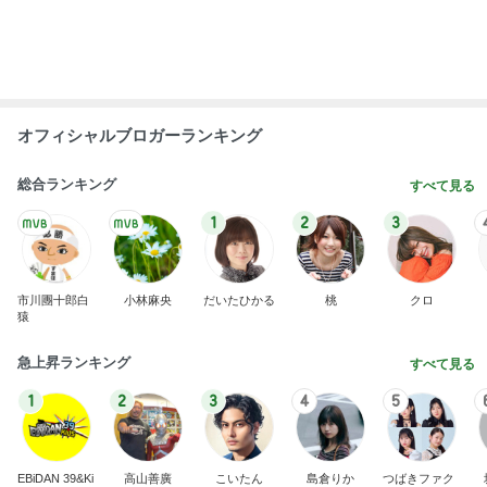
Amebaトピックス
1時間前
二人から勝ち取った慰謝料と財産
Amebaトピックス
1日前
1日約240円のクーラー節約の努力
Amebaトピックス
1日前
買って大正解だった高見えするケース
Amebaトピックス
1日前
25㎝バッサリカットで素敵な変身
Amebaトピックス
16時間前