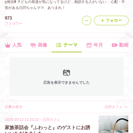
g発信❣️ 子どもの発達が気になってるけど…相談する人がいない… 心配・不
安がある凸凹ちゃんママ、あつまれ！
973
フォロー
フォロワー
人気
画像
テーマ
年月
動画
広告を表示できませんでした
記事の表示
凸凹カフェ
2025-10-12 11:23:23
・
凸凹カフェ
家族茶話会『ふわっと』のゲストにお誘