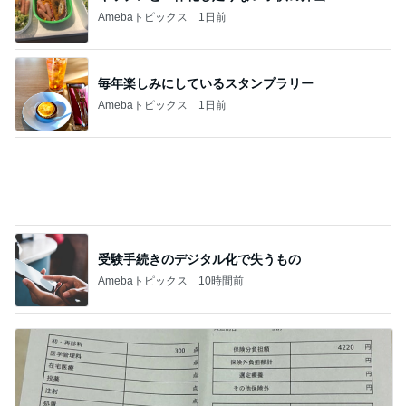
記事を読む
注目の1000円ポッキリと半額商品
Amebaトピックス
12時間前
ジャンル人気記事ランキング
カメラ(風景写真)
長野原町・山荘∶ヒマワリとコスモス【夏】と
【秋】・夕食 ・ ガス保安点検・・♪
1
北軽井沢［半住人生活］
らいちょう3号！ 港フェスタ金沢2026③
2
うみまるくんに出会う旅