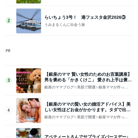
息子が希望したさっぱりした補食
Amebaトピックス
11時間前
車購入のために始めた教習所通い
Amebaトピックス
1日前
はあちゅう 美味しすぎたお茶のお酒
Amebaトピックス
1日前
50cm近く増えていた私のウエスト