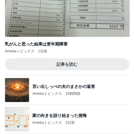
【銀座のママ 賢い女性のためのお言葉講座】
男を褒める「かきくけこ」 愛され上手は褒め
3
方上手
銀座のママブログ✨美肌で開運✨銀座ママが作った
化粧品✨銀座クラブ高嶋25歳で開店✨高嶋りえ子
お着物でエルメス バーキン コーデ
【銀座のママの賢い女の婚活アドバイス】美
しい女性ほどお金がかかります。タダで出会
4
えると思うなよ
銀座のママブログ✨美肌で開運✨銀座ママが作った
化粧品✨銀座クラブ高嶋25歳で開店✨高嶋りえ子
お着物でエルメス バーキン コーデ
アペティートさんでサプライズバースデー♪
5
ヒロの日常ブログ
このジャンルの記事をもっと見る