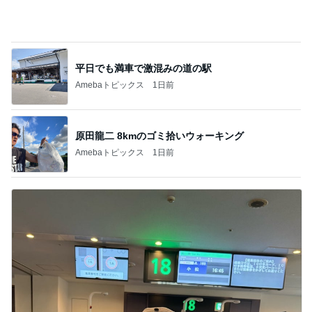
Amebaトピックス
1日前
息子に大好評だった唐揚げチーズパン
Amebaトピックス
1日前
平原綾香 父代わり市村正親の言葉
Amebaトピックス
22時間前
半年以上探した住み替えを一旦終了
Amebaトピックス
1日前