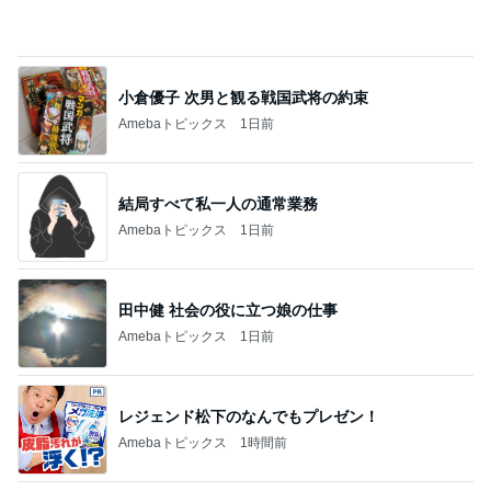
急上昇ランキング
すべて見る
1
2
3
4
5
EBiDAN 39&Ki
高山善廣
こいたん
島倉りか
つばきファク
DS
トリー
新登場ランキング
すべて見る
1
2
3
4
5
BEYOOOOO
島倉りか
ゆうこりん
石 安伊
蒼井心音
NDS