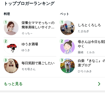
田中健 社会の役に立つ娘の仕事
Amebaトピックス
1日前
レジェンド松下のなんでもプレゼン！
Amebaトピックス
1時間前
帰宅後30分でさくっと作った夕飯
Amebaトピックス
1日前