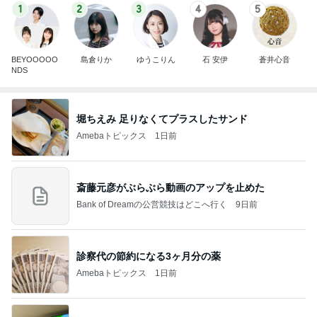
1
2
3
4
5
BEYOOOOO
島倉りか
ゆうこりん
石 安伊
蒼井心音
NDS
堀ちえみ 足りなくてプラスしたサンド
Amebaトピックス
1日前
斎藤元彦がぶらぶら動画のアップを止めた
Bank of Dreamの公営競技はどこへ行く
9日前
診察代の節約になる3ヶ月分の薬
Amebaトピックス
1日前