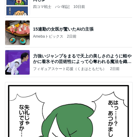
四コマ戦士 パパ戦記
10日前
15連勤の女医が驚いたAIの主張
Amebaトピックス
2日前
力強いジャンプをまるで天上の美しさのように軽や
かに着氷その芸術性によって心奪われる魔法を織り
なす
フィギュアスケート応援（くまはともだち）
2日前