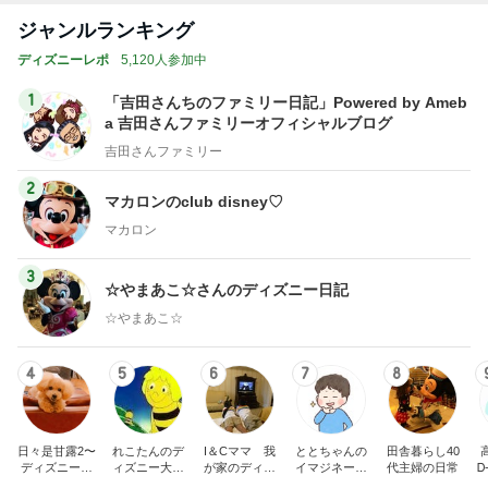
ジャンルランキング
ディズニーレポ
5,120人参加中
1
「吉田さんちのファミリー日記」Powered by Ameb
a 吉田さんファミリーオフィシャルブログ
吉田さんファミリー
2
マカロンのclub disney♡
マカロン
3
☆やまあこ☆さんのディズニー日記
☆やまあこ☆
4
5
6
7
8
日々是甘露2〜
れこたんのデ
I＆Cママ 我
ととちゃんの
田舎暮らし40
ディズニー風
ィズニー大好
が家のディズ
イマジネーシ
代主婦の日常
Ꭰ
味〜
き♡孫4人
ニー♡ブログ
ョンタイム