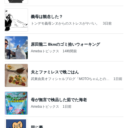
義母は観念した？
トンデモ義母ンヌからのストレスがヤバい。
3日前
原田龍二 8kmのゴミ拾いウォーキング
Amebaトピックス
14時間前
夫とファミレスで晩ごはん
武東由美オフィシャルブログ「MOTOちゃんとのは
1日前
っぴぃな毎日」Powered by Ameba
母が無言で検品した茹でた海老
Amebaトピックス
1日前
同じ夢