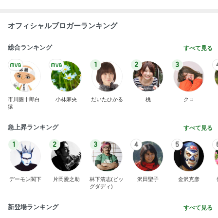
オフィシャルブロガーランキング
総合ランキング
すべて見る
1
2
3
市川團十郎白
小林麻央
だいたひかる
桃
クロ
猿
急上昇ランキング
すべて見る
1
2
3
4
5
デーモン閣下
片岡愛之助
林下清志(ビッ
沢田聖子
金沢克彦
グダディ)
新登場ランキング
すべて見る