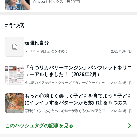
Amebaトピックス
9時間前
#
うつ病
頑張れ自分
～LOVE～ 美肌と恋を求めて
2026年8月7日
「うつリカバリーエンジン」パンフレットをリニ
ューアルしました！（2026年2月）
うつ病のピアサポートグループ『ガレージとーく』〜う
2026年8月7日
つ病で、語る、つながるミーティング〜
もっと心地よく楽しく子どもを育てよう＊子ども
にイライラするパターンから抜け出る５つのステ
ップ
毎日がつらいあなたへ：心理士が教える心のケアと回復
2026年8月7日
のための方法
このハッシュタグの記事を見る