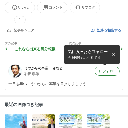
いいね
コメント
リブログ
1
記事を報告する
記事をシェア
前の記事
次の記事
「これなら出来る気分転換と
「何としても元気になるん
気に入ったらフォロー
は」
だ！」 今度の日曜日お待ち
しております。
会員登録は不要です
うつからの卒業 みなと
フォロー
砂田康雄
一日も早い うつからの卒業を目指しましょう
最近の画像つき記事