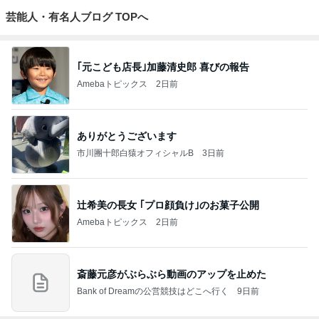
芸能人・有名人ブログ TOPへ
｢元こども店長｣加藤清史郎 喜びの報告
Amebaトピックス
2日前
ありがとうございます
市川團十郎白猿オフィシャルB
3日前
辻希美の長女 ｢プロ顔負け｣のお菓子公開
Amebaトピックス
2日前
斎藤元彦がぶらぶら動画のアップを止めた
Bank of Dreamの公営競技はどこへ行く
9日前