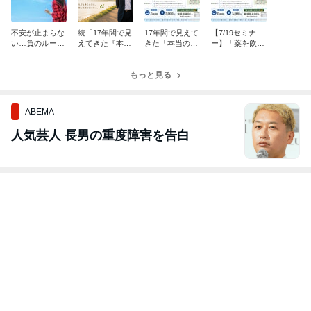
不安が止まらな
続「17年間で見
17年間で見えて
【7/19セミナ
い…負のループ
えてきた『本当
きた「本当の休
ー】「薬を飲ん
から抜け出す簡
の休養』とは」
養」とは――
で寝ているだ
単な方法！
け」から完全脱
もっと見る
出！
ABEMA
人気芸人 長男の重度障害を告白