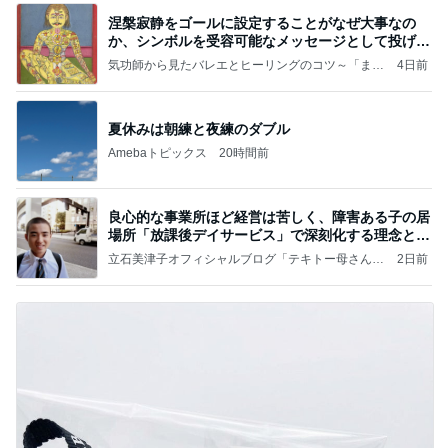
涅槃寂静をゴールに設定することがなぜ大事なの
か、シンボルを受容可能なメッセージとして投げる
ことが
気功師から見たバレエとヒーリングのコツ～「まと
4日前
いのば」ブログ
夏休みは朝練と夜練のダブル
Amebaトピックス
20時間前
良心的な事業所ほど経営は苦しく、障害ある子の居
場所「放課後デイサービス」で深刻化する理念と現
実の
立石美津子オフィシャルブログ「テキトー母さんの
2日前
すすめ」Powered by Ameba