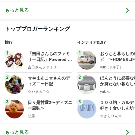
もっと見る
トップブロガーランキング
旅行
インテリア&DIY
1
1
「吉田さんちのファミ
おうちと暮らしの
リー日記」Powered b
ピ 〜HOME&LI
y Ameba 吉田さんファ
吉田さんファミリー
yuki (ドキ子）
ミリーオフィシャルブ
ログ
2
2
☆やまあこ☆さんのデ
ほんとうに必要な
ィズニー日記
か持たない暮らし
ep Life Simple
☆やまあこ☆
yukiko
ンテリアのきろく
3
3
日々是甘露2〜ディズニ
１００均・カルデ
ー風味〜
好き！食いしん坊
らりん☆のブログ
甘露
☆きらりん☆
もっと見る