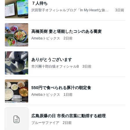
７人待ち
沢田聖子オフィシャルブログ「In My Heartな旅日
3日前
記」by Ameba
高橋英樹 妻と堪能したコシのある蕎麦
Amebaトピックス
2日前
ありがとうございます
市川團十郎白猿オフィシャルB
3日前
550円で食べられる豚汁の朝定食
Amebaトピックス
1日前
広島原爆の日 市長の言葉に動揺する総理
ブルーサファイア
2日前