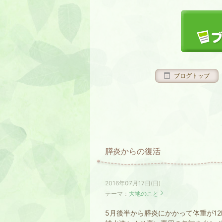
ブログトップ
膵炎からの復活
2016年07月17日(日)
テーマ：
大地のこと
5月後半から膵炎にかかって体重が12