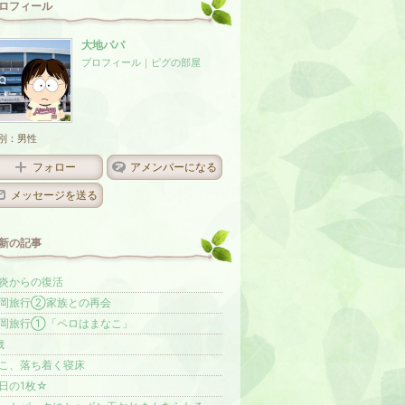
ロフィール
大地パパ
プロフィール
｜
ピグの部屋
別：
男性
フォロー
アメンバーになる
メッセージを送る
新の記事
炎からの復活
岡旅行②家族との再会
岡旅行①「ペロはまなこ」
歳
こ、落ち着く寝床
日の1枚☆