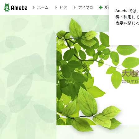
ホーム
ピグ
アメブロ
夏休みは朝練と夜練
大地讃頌
大地
2013年