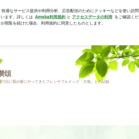
のダブル
芸能人ブログ
人気ブログ
新規登録
ログイ
讃頌
12月1日に我が家にやってきたフレンチブルドッグ「大地」との記録