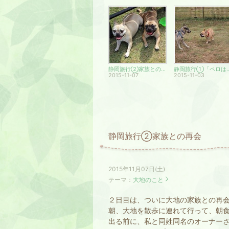
静岡旅行②家族との再会
静岡旅行①「ペ
2015-11-07
2015-11-03
静岡旅行②家族との再会
2015年11月07日(土)
テーマ：
大地のこと
２日目は、ついに大地の家族との再
朝、大地を散歩に連れて行って、朝
出る前に、私と同姓同名のオーナー