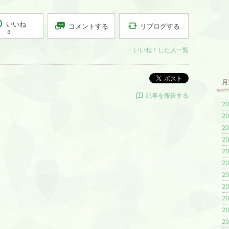
いいね
リブログする
コメントする
8
いいね！した人一覧
ポスト
月
記事を報告する
20
20
20
20
20
20
20
20
20
20
20