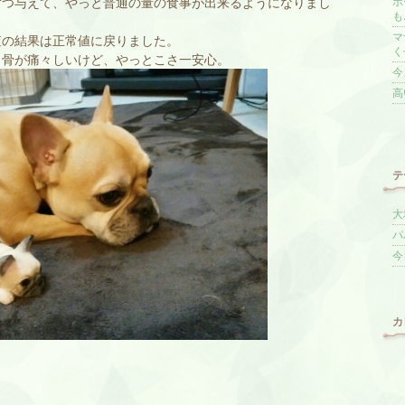
ずつ与えて、やっと普通の量の食事が出来るようになりまし
ポ
も
マ
査の結果は正常値に戻りました。
く
ら骨が痛々しいけど、やっとこさ一安心。
今
高
テ
大
パ
今
カ