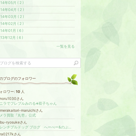
14年05月 ( 2 )
14年04月 ( 2 )
14年03月 ( 2 )
14年02月 ( 2 )
14年01月 ( 6 )
13年12月 ( 6 )
一覧を見る
のブログのフォロワー
ォロワー:
10
人
inoru1030さん
ニラでフレブルみのる➕双子ちゃん
merakaitori-maruichiさん
メラ買取『丸壱』公式
obu-ryosukeさん
フレンチブルドッグ ブログ へーべー&のぶログ
ora0217kさん