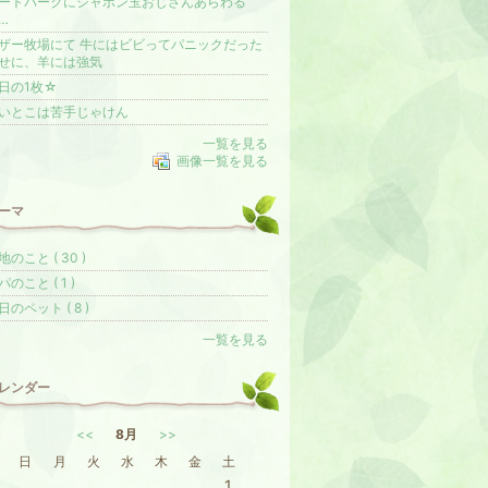
ートパークにシャボン玉おじさんあらわる
…
ザー牧場にて 牛にはビビってパニックだった
せに、羊には強気
日の1枚☆
いとこは苦手じゃけん
一覧を見る
画像一覧を見る
ーマ
地のこと ( 30 )
パのこと ( 1 )
日のペット ( 8 )
一覧を見る
レンダー
<<
8月
>>
日
月
火
水
木
金
土
1