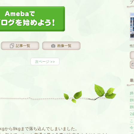
プ
記事一覧
画像一覧
性
次ページ
>>
最
膵
静
静
2
こ
今
kgから9kgまで落ち込んでしまいました。