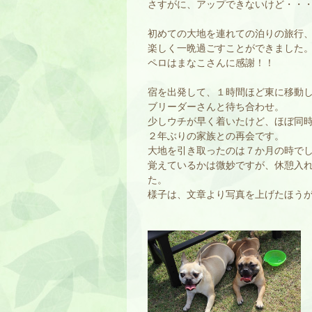
さすがに、アップできないけど・・
初めての大地を連れての泊りの旅行
楽しく一晩過ごすことができました
ペロはまなこさんに感謝！！
宿を出発して、１時間ほど東に移動し
ブリーダーさんと待ち合わせ。
少しウチが早く着いたけど、ほぼ同
２年ぶりの家族との再会です。
大地を引き取ったのは７か月の時で
覚えているかは微妙ですが、休憩入
た。
様子は、文章より写真を上げたほう