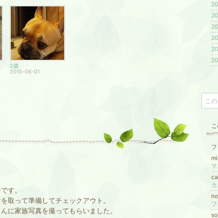
20
20
20
20
20
20
ロはまなこ」
2歳
2015-06-01
こ
フ
m
マ
ca
カ
会です。
n
食を取って準備してチェックアウト。
さんに家族写真を撮ってもらいました。
s