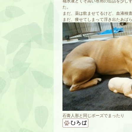
補水液とくそ高い専用の缶詰を少し
た。
まだ、薬は飲ませてるけど、血液検
まだ、痩せてしまって浮き出たあば
石膏人形と同じポーズでまったり