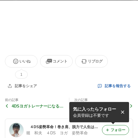
いいね
コメント
リブログ
1
記事を報告する
記事をシェア
前の記事
次の記事
4DSヨガトレーナーになるの
盲目的な恋をするには？PE
気に入ったらフォロー
が難しくなります♪
Aホルモンを出せ？
会員登録は不要です
４DS姿勢革命！巻き肩、脱力で人生は好転する♪堀和夫
フォロー
堀 和夫 ４DS ヨガ 姿勢革命