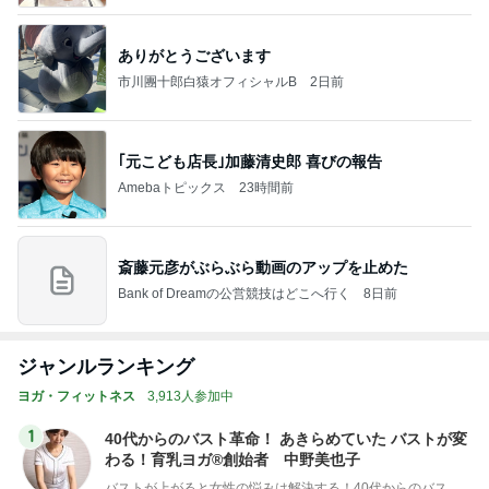
ありがとうございます
市川團十郎白猿オフィシャルB
2日前
｢元こども店長｣加藤清史郎 喜びの報告
Amebaトピックス
23時間前
斎藤元彦がぶらぶら動画のアップを止めた
Bank of Dreamの公営競技はどこへ行く
8日前
ジャンルランキング
ヨガ・フィットネス
3,913人参加中
1
40代からのバスト革命！ あきらめていた バストが変
わる！育乳ヨガ®創始者 中野美也子
バストが上がると女性の悩みは解決する！40代からのバスト革命「育乳ヨガ®」創始者 中野美也子