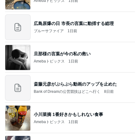
Amebaトピックス
1日前
広島原爆の日 市長の言葉に動揺する総理
ブルーサファイア
1日前
旦那様の言葉が今の私の救い
Amebaトピックス
1日前
斎藤元彦がぶらぶら動画のアップを止めた
Bank of Dreamの公営競技はどこへ行く
8日前
小川菜摘 1番好きかもしれない食事
Amebaトピックス
1日前