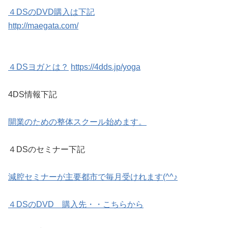
４DSのDVD購入は下記
http://maegata.com/
４DSヨガとは？
https://4dds.jp/yoga
4DS情報下記
開業のための整体スクール始めます。
４DSのセミナー下記
減腔セミナーが主要都市で毎月受けれます(^^♪
４DSのDVD 購入先・・こちらから