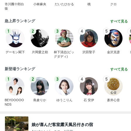
市川團十郎白
小林麻央
だいたひかる
桃
クロ
猿
急上昇ランキング
すべて見る
1
2
3
4
5
デーモン閣下
片岡愛之助
林下清志(ビッ
沢田聖子
金沢克彦
グダディ)
新登場ランキング
すべて見る
1
2
3
4
5
BEYOOOOO
島倉りか
ゆうこりん
石 安伊
蒼井心音
NDS
娘が喜んだ客室露天風呂付きの宿