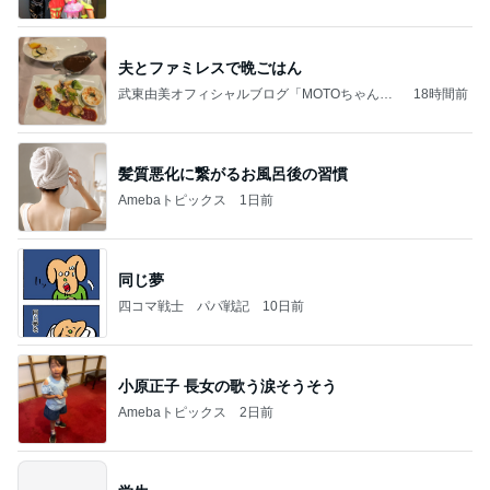
夫とファミレスで晩ごはん
武東由美オフィシャルブログ「MOTOちゃんと
18時間前
のはっぴぃな毎日」Powered by Ameba
髪質悪化に繋がるお風呂後の習慣
Amebaトピックス
1日前
同じ夢
四コマ戦士 パパ戦記
10日前
小原正子 長女の歌う涙そうそう
Amebaトピックス
2日前