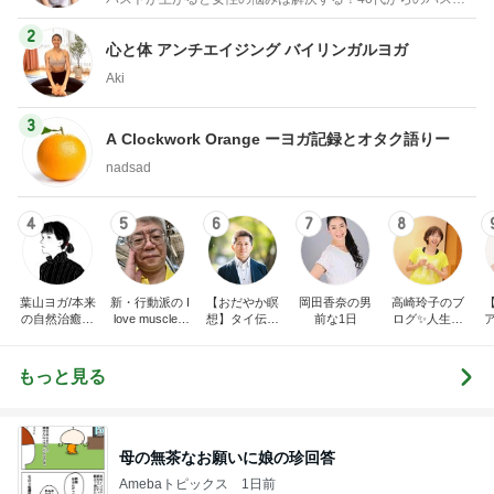
2
心と体 アンチエイジング バイリンガルヨガ
Aki
3
A Clockwork Orange ーヨガ記録とオタク語りー
nadsad
4
5
6
7
8
葉山ヨガ/本来
新・行動派の I
【おだやか瞑
岡田香奈の男
高崎玲子のブ
の自然治癒力
love muscle b
想】タイ伝統
前な1日
ログ✨人生最
が蘇る、呼吸
eauty!
のシンプルな
後まで自分の
と脊髄のヨガ
『気づきの瞑
足で歩こう‼️運
習慣
想』で 心豊か
動は裏切らな
もっと見る
に胸を張っ
い
て“今”を生き
る力が育つ！
答えがわかる
と生きやすく
母の無茶なお願いに娘の珍回答
なる！
Amebaトピックス
1日前