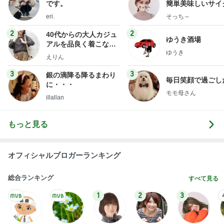
です。
簡単美味しいサイ
献立
eri.
そっち～
2
2
40代からの大人カジュ
ゆうき酒場
アルを品良く着こなす
ゆうき
ファッションブログ
えりん
3
3
銀の滴降る降るまわり
毎日笑顔で過ごし
に・・・
モモ母さん
illallan
もっと見る
オフィシャルブロガーランキング
総合ランキング
すべて見る
1
2
3