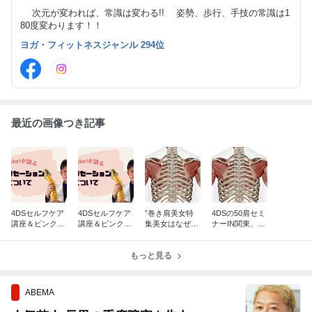
次元が変われば、常識は変わる!! 姿勢、歩行、手技の常識は1
80度変わります！！
ヨガ・フィットネスジャンル 294位
最近の画像つき記事
4DSセルフケア
4DSセルフケア
”巻き肩美女特
4DSの50肩セミ
講座＆ピンクテ
講座＆ピンクテ
集美女はなぜ巻
ナーIN関東、6
ープの鎌田先生
ープの鎌田先生
き肩か？”
月21日14時から
とコラボ ９月
とコラボ ９月
1３日1３時から
1３日1３時から
もっと見る
ABEMA