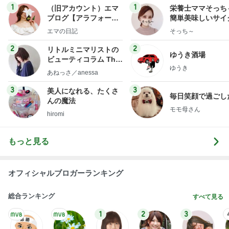
1
1
（旧アカウント）エマ
栄養士ママそっち
ブログ【アラフォー会
簡単美味しいサイ
社売却セカンドライ
献立
エマの日記
そっち～
フ】
2
2
リトルミニマリストの
ゆうき酒場
ビューティコラム The
ゆうき
little minimalist's bea
あねっさ／anessa
uty colum
3
3
美人になれる、たくさ
毎日笑顔で過ごし
んの魔法
モモ母さん
hiromi
もっと見る
オフィシャルブロガーランキング
総合ランキング
すべて見る
1
2
3