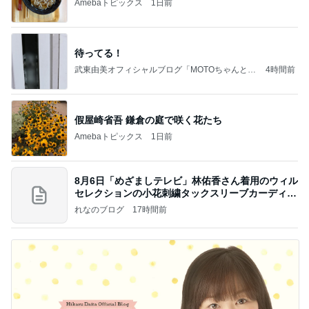
Amebaトピックス
1日前
待ってる！
武東由美オフィシャルブログ「MOTOちゃんとの
4時間前
はっぴぃな毎日」Powered by Ameba
假屋崎省吾 鎌倉の庭で咲く花たち
Amebaトピックス
1日前
8月6日「めざましテレビ」林佑香さん着用のウィル
セレクションの小花刺繍タックスリーブカーディガ
ン
れなのブログ
17時間前