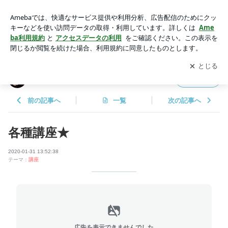
各種講座★ | 手芸教室と癒しのサロン四葉はぴねす
アプリをダウンロードして
ブログの更新通知
を受け取りまし
開く
ょう。
手芸教室と癒しのサロン四葉はぴねす
フォロー
前の記事へ
一覧
次の記事へ
各種講座★
2020-01-31 13:52:38
テーマ：
講座
広告を表示できませんでした