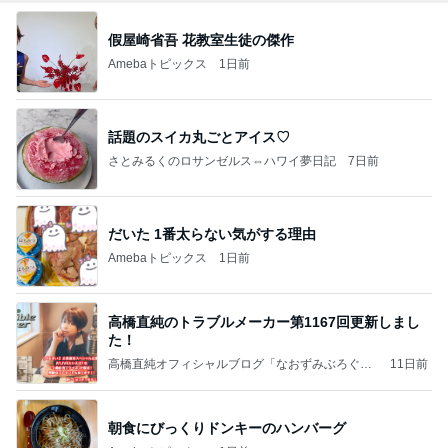
假屋崎省吾 花教室生徒の傑作
Amebaトピックス
1日前
話題のスイカ丸ごとアイス♡
さとみるくのロサンゼルス⇔ハワイ夢日記
7日前
だいた 1番太らない気がする理由
Amebaトピックス
1日前
高橋直純のトラブルメーカー第1167回更新しまし
た！
高橋直純オフィシャルブログ「なおずみぶろぐ」
11日前
Powered by Ameba
朝食にびっくりドンキーのハンバーグ