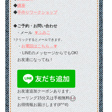
◆
講座
◆
手作りワークショップ
◆
ご予約・お問い合わせ
・メール
🍄ふみこ
↑
クリックするとメールできます。
・
お電話はこちら→🍄
・LINEのメッセージからでもOK!
お友達になってね！
お友達追加クーポンあります。
ヒーリング15分又は手相無料
お得情報お届けします(#^^#)