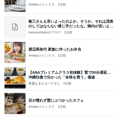
Amebaトピックス
1日前
敬三さんも言いよったのよか。そうか。それは茂美
のしてはならない禁じ手だったな。陣内が言いよる
のよ
nanasantojiroのブログ
2日前
渡辺美奈代 家族に作ったお弁当
Amebaトピックス
1日前
【ANAプレミアムクラス初体験】雷で50分遅延…
沖縄往復で分かった「余裕を買う」価値
華麗なるスタバマダム
2日前
目が慣れず壁にぶつかったカフェ
Amebaトピックス
1日前