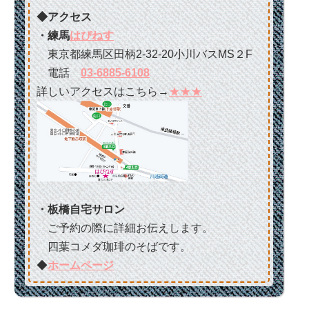
◆アクセス
・練馬
はぴねす
東京都練馬区田柄2-32-20小川バスMS２F
電話
03-6885-6108
詳しいアクセスはこちら→
★★★
・板橋自宅サロン
ご予約の際に詳細お伝えします。
四葉コメダ珈琲のそばです。
◆
ホームページ