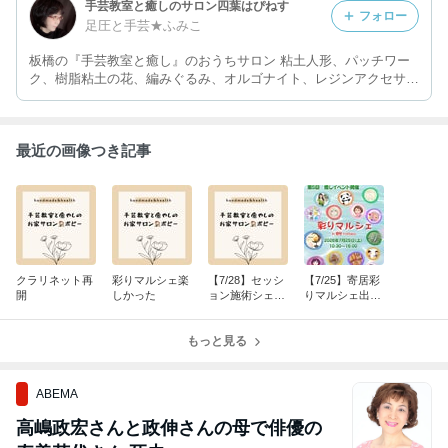
手芸教室と癒しのサロン四葉はぴねす
フォロー
足圧と手芸★ふみこ
板橋の『手芸教室と癒し』のおうちサロン 粘土人形、パッチワー
ク、樹脂粘土の花、編みぐるみ、オルゴナイト、レジンアクセサリ
ー、入学入園のお手伝い…初心者大歓迎！ 足圧・ヘッド・ハン
ド、気功・レイキ、手相etc.
最近の画像つき記事
クラリネット再
彩りマルシェ楽
【7/28】セッシ
【7/25】寄居彩
開
しかった
ョン施術シェア
りマルシェ出展
会出展します
します
もっと見る
ABEMA
高嶋政宏さんと政伸さんの母で俳優の