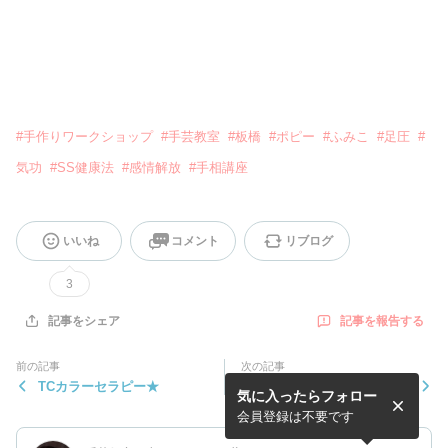
#
手作りワークショップ
#
手芸教室
#
板橋
#
ポピー
#
ふみこ
#
足圧
#
気功
#
SS健康法
#
感情解放
#
手相講座
いいね
コメント
リブログ
3
記事を報告する
記事をシェア
前の記事
次の記事
TCカラーセラピー★
入園準備お手伝い★
気に入ったらフォロー
会員登録は不要です