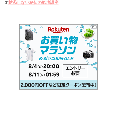
🍄
枯渇しない秘伝の氣功講座
PR