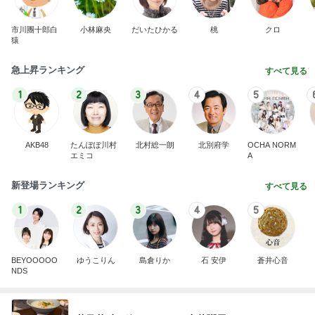
市川團十郎白
小林麻央
だいたひかる
桃
クロ
猿
急上昇ランキング
すべて見る
1
2
3
4
5
AKB48
たんぽぽ川村
北村総一朗
北別府学
OCHA NORM
エミコ
A
新登場ランキング
すべて見る
1
2
3
4
5
BEYOOOOO
ゆうこりん
島倉りか
石 安伊
蒼井心音
NDS