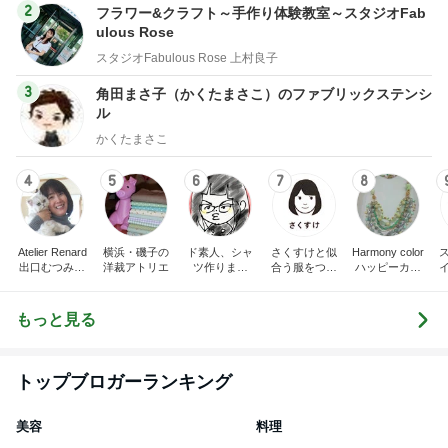
2
フラワー&クラフト～手作り体験教室～スタジオFab
ulous Rose
スタジオFabulous Rose 上村良子
3
角田まさ子（かくたまさこ）のファブリックステンシ
ル
かくたまさこ
4
5
6
7
8
Atelier Renard
横浜・磯子の
ド素人、シャ
さくすけと似
Harmony color
出口むつみの
洋裁アトリエ
ツ作りまし
合う服をつく
ハッピーカラ
トールペイン
た！
ろう！
ー＆アクセサ
ト
リー☆毎日が
楽しくなる〜
もっと見る
笑顔溢れるハ
ッピーハンド
メイド〜横浜
都筑港北ニュ
トップブロガーランキング
ータウン♪
美容
料理