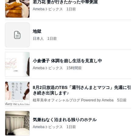
若乃花 妻が行きたかった中華粥屋
Amebaトピックス
1日前
地獄
日本人
1日前
小倉優子 体調を崩し生活を見直し中
Amebaトピックス
15時間前
8月2日放送のTBS「週刊さんまとマツコ」先週に引
き続き出演します♪
植草美幸オフィシャルブログ Powered by Ameba
5日前
気兼ねなく泊まれる独りのホテル
Amebaトピックス
1日前