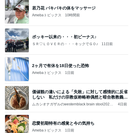
若乃花 バキバキの体をマッサージ
Amebaトピックス
10時間前
ポッキー以来の・・・初ビーナス♪
ＳＲ♡ＬＯＶＥＲの・・・キックでＧＯ♪
11日前
2ヶ月で有休を18日使った恐怖
Amebaトピックス
1日前
価値観の違いによる「失敗」に対して感情的に反省
しない 私だけの宗教仮称略称偶然と暗合教教義候
補
ムカシオナガザルのwesternblack brain stool2024
4日前
年（令和6）11月25日以来減酒断煙再開ムカシオナ
ガザル
恋愛初期特有の感覚と今の気持ち
Amebaトピックス
1日前