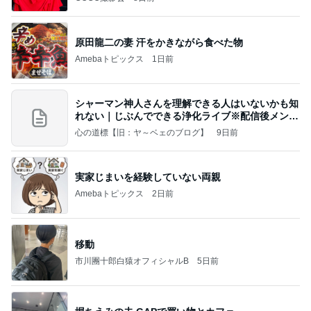
原田龍二の妻 汗をかきながら食べた物
Amebaトピックス
1日前
シャーマン神人さんを理解できる人はいないかも知
れない｜じぶんでできる浄化ライブ※配信後メンバ
ー限
心の道標【旧：ヤ～ベェのブログ】
9日前
実家じまいを経験していない両親
Amebaトピックス
2日前
移動
市川團十郎白猿オフィシャルB
5日前