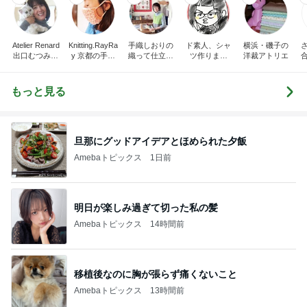
Atelier Renard
Knitting.RayRa
手織しおりの
ド素人、シャ
横浜・磯子の
出口むつみの
y 京都の手編
織って仕立て
ツ作りまし
洋裁アトリエ
トールペイン
みと機械編み
て楽しむ オ
た！
ト
ンライン通信
講座
もっと見る
旦那にグッドアイデアとほめられた夕飯
Amebaトピックス
1日前
明日が楽しみ過ぎて切った私の髪
Amebaトピックス
14時間前
移植後なのに胸が張らず痛くないこと
Amebaトピックス
13時間前