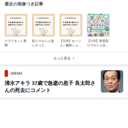
最近の画像つき記事
クラリネット再
彩りマルシェ楽
【7/28】セッシ
【7/25】寄居彩
開
しかった
ョン施術シェア
りマルシェ出展
会出展します
します
もっと見る
ABEMA
清水アキラ 37歳で急逝の息子 良太郎さ
んの死去にコメント