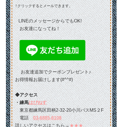
↑
クリックするとメールできます。
LINEのメッセージからでもOK!
お友達になってね！
お友達追加でクーポンプレゼント♪
お得情報お届けします(#^^#)
◆アクセス
・練馬
はぴねす
東京都練馬区田柄2-32-20小川バスMS２F
電話
03-6885-6108
詳しいアクセスはこちら→
★★★