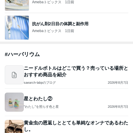
Amebaトピックス
1日前
抗がん剤2日目の体調と副作用
Amebaトピックス
1日前
#
ハーバリウム
ニードルボトルはどこで買う？売っている場所と
おすすめ商品を紹介
saearch-labpのブログ
2026年8月7日
星とわたし②
"わたし"を照らす色と星
2026年8月7日
黄金虫の恩返しととても単純なオンナであるわた
し。