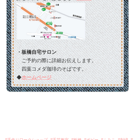
・板橋自宅サロン
ご予約の際に詳細お伝えします。
四葉コメダ珈琲のそばです。
◆
ホームページ
#
手作りワークショップ
#
手芸教室
#
板橋
#
ポピー
#
ふみこ
#
刺繍
#