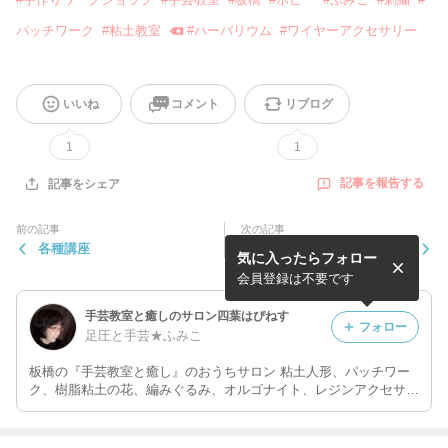
パッチワーク
#
粘土教室
#
ハーバリウム
#
ワイヤーアクセサリー
いいね
コメント
リブログ
1
1
記事を報告する
記事をシェア
前の記事
次の記事
各種講座
メニュー★
気に入ったらフォロー
会員登録は不要です
手芸教室と癒しのサロン四葉はぴねす
フォロー
足圧と手芸★ふみこ
板橋の『手芸教室と癒し』のおうちサロン 粘土人形、パッチワー
ク、樹脂粘土の花、編みぐるみ、オルゴナイト、レジンアクセサリ
ー、入学入園のお手伝い…初心者大歓迎！ 足圧・ヘッド・ハン
ド、気功・レイキ、手相etc.