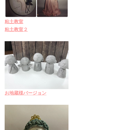
粘土教室
粘土教室２
お地蔵様バージョン