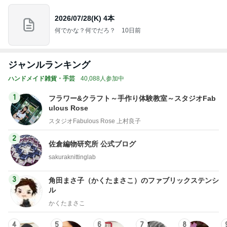
2026/07/28(K) 4本
何でかな？何でだろ？
10日前
ジャンルランキング
ハンドメイド雑貨・手芸
40,088人参加中
1
フラワー&クラフト～手作り体験教室～スタジオFab
ulous Rose
スタジオFabulous Rose 上村良子
2
佐倉編物研究所 公式ブログ
sakuraknittinglab
3
角田まさ子（かくたまさこ）のファブリックステンシ
ル
かくたまさこ
4
5
6
7
8