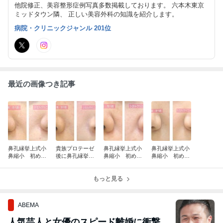
他院修正、美容整形症例写真多数掲載しております。 六本木東京
ミッドタウン隣、 正しい美容外科の知識を紹介します。
病院・クリニックジャンル 201位
最近の画像つき記事
鼻孔縁挙上式小
貴族プロテーゼ
鼻孔縁挙上式小
鼻孔縁挙上式小
鼻縮小 初めて
後に鼻孔縁挙
鼻縮小 初めて
鼻縮小 初めて
の鼻整形㉛ 症
上 シエル式鼻
の鼻整形㉚ 最
の鼻整形㉙ 症
例写真 222例
孔縁挙上 症例
大切除につい
例写真 219例
目
写真 221例目
もっと見る
て 症例写真
目
220例目
ABEMA
人気芸人と女優のスピード離婚に衝撃