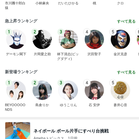
市川團十郎白
小林麻央
だいたひかる
桃
クロ
猿
急上昇ランキング
すべて見る
1
2
3
4
5
デーモン閣下
片岡愛之助
林下清志(ビッ
沢田聖子
金沢克彦
グダディ)
新登場ランキング
すべて見る
1
2
3
4
5
BEYOOOOO
島倉りか
ゆうこりん
石 安伊
蒼井心音
NDS
ネイボール ボール片手にすべり台挑戦
Amebaトピックス
1日前