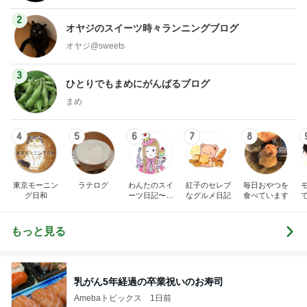
2
オヤジのスイーツ時々ランニングブログ
オヤジ@sweets
3
ひとりでもまめにがんばるブログ
まめ
4
5
6
7
8
東京モーニン
ラテログ
わんたのスイ
紅子のセレブ
毎日おやつを
グ日和
ーツ日記〜小
なグルメ日記
食べています
さな幸せ♡コ
ンビニスイー
ツ〜
もっと見る
乳がん5年経過の卒業祝いのお寿司
Amebaトピックス
1日前