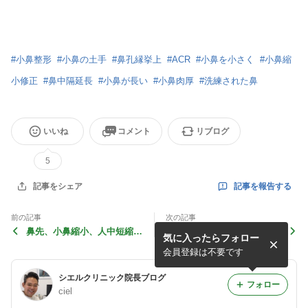
#
小鼻整形
#
小鼻の土手
#
鼻孔縁挙上
#
ACR
#
小鼻を小さく
#
小鼻縮
小修正
#
鼻中隔延長
#
小鼻が長い
#
小鼻肉厚
#
洗練された鼻
いいね
コメント
リブログ
5
記事を報告する
記事をシェア
前の記事
次の記事
鼻先、小鼻縮小、人中短縮
小鼻縮小で形が悪くなった
気に入ったらフォロー
後 鼻孔縁挙上 症例写真
鼻孔縁挙上 症例写真 142
144例目
例目
会員登録は不要です
シエルクリニック院長ブログ
フォロー
ciel