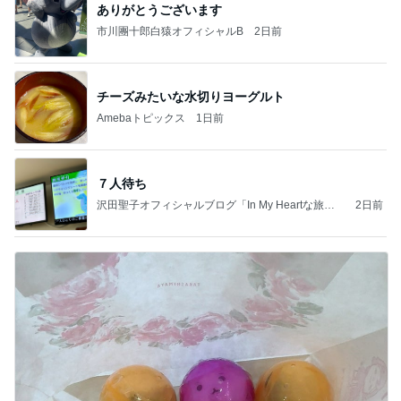
ありがとうございます
市川團十郎白猿オフィシャルB
2日前
チーズみたいな水切りヨーグルト
Amebaトピックス
1日前
７人待ち
沢田聖子オフィシャルブログ「In My Heartな旅日
2日前
記」by Ameba