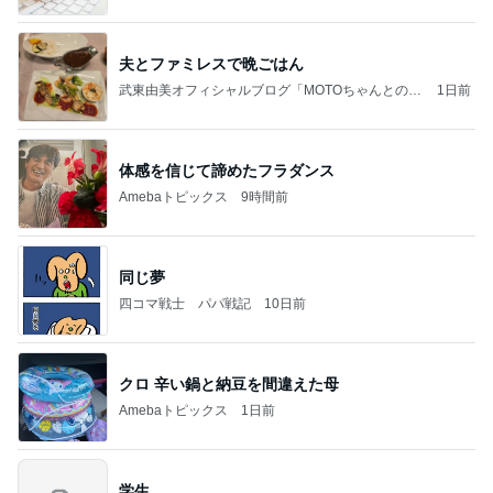
夫とファミレスで晩ごはん
武東由美オフィシャルブログ「MOTOちゃんとのは
1日前
っぴぃな毎日」Powered by Ameba
体感を信じて諦めたフラダンス
Amebaトピックス
9時間前
同じ夢
四コマ戦士 パパ戦記
10日前
クロ 辛い鍋と納豆を間違えた母
Amebaトピックス
1日前
学生