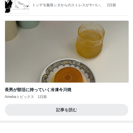
Amebaトピックス
1日前
涅槃寂静をゴールに設定することがなぜ大事なの
か、シンボルを受容可能なメッセージとして投げる
ことが
気功師から見たバレエとヒーリングのコツ～「まと
4日前
いのば」ブログ
普段頼れない夫が海外で大活躍
Amebaトピックス
1日前
NISA①(;'∀')
パラスジュエリー（白美女神宝珠）の夢の記録
14日前
（続編）