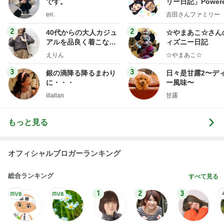
です。
リー日記」Powere
y Ameba 吉田さ
eri.
吉田さんファミリー
ミリーオフィシャ
ログ
2
2
40代からの大人カジュ
☆やまあこ☆さん
アルを品良く着こなす
ィズニー日記
ファッションブログ
えりん
☆やまあこ☆
3
3
銀の滴降る降るまわり
日々是甘露2〜デ
に・・・
ー風味〜
illallan
甘露
もっと見る
オフィシャルブロガーランキング
総合ランキング
すべて見る
1
2
3