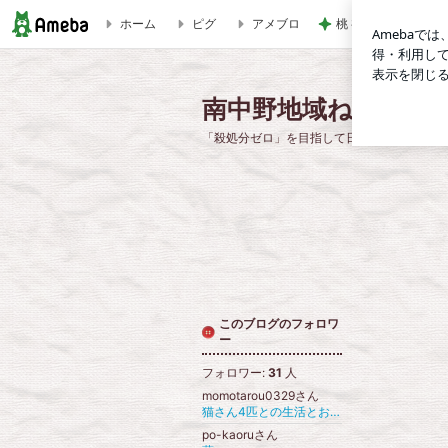
ホーム
ピグ
アメブロ
桃 初めての展示会
南中野地域ねこの会のブログ
南中野地域ねこの会
「殺処分ゼロ」を目指して日々奮闘中です！
このブログのフォロワ
ー
フォロワー:
31
人
momotarou0329さん
猫さん4匹との生活とお馬さん
po-kaoruさん