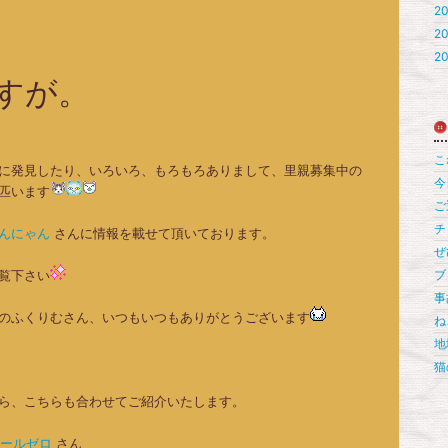
20
20
20
すが。
こ
に発見したり、いろいろ、もろもろありまして、里親募集中の
今
匹います
ご
チ
んにゃん
さんに情報を載せて頂いております。
ぜ
覧下さい
ブ
事
のふくりむさん、いつもいつもありがとうございます
ね
地
猫
ら、こちらも合わせてご紹介いたします。
ゴールゼロ
さん