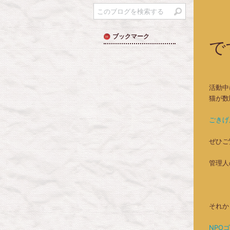
ブックマーク
で
活動中
猫が数
ごきげ
ぜひご
管理人
それか
NPO