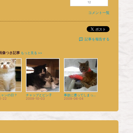
12
コメント一覧
ポスト
記事を報告する
画像つき記事
もっと見る >>
ニャンの日？
チャップとピン子
事故に遭ってしまった、ある猫のはなし。
2-22
2009-10-03
2009-06-04