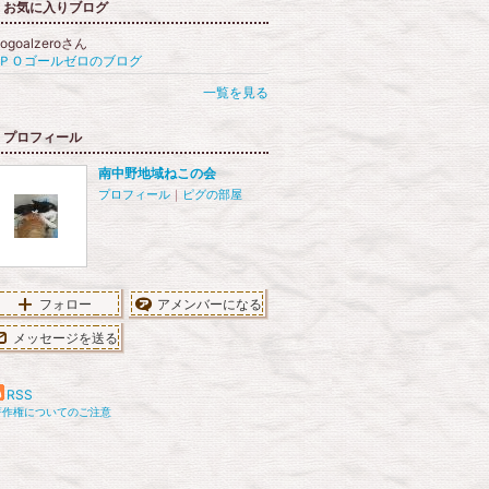
お気に入りブログ
pogoalzeroさん
ＰＯゴールゼロのブログ
一覧を見る
プロフィール
南中野地域ねこの会
プロフィール
｜
ピグの部屋
フォロー
アメンバーになる
メッセージを送る
RSS
著作権についてのご注意