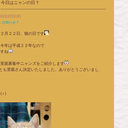
今日はニャンの日？
02月22日(月)
：
お知らせ
は２月２２日、猫の日です
に今年は平成２２年なので
ですね
は里親募集中ニャンズをご紹介します
匹とも里親さん決定いたしました。ありがとうございまし
(♀)