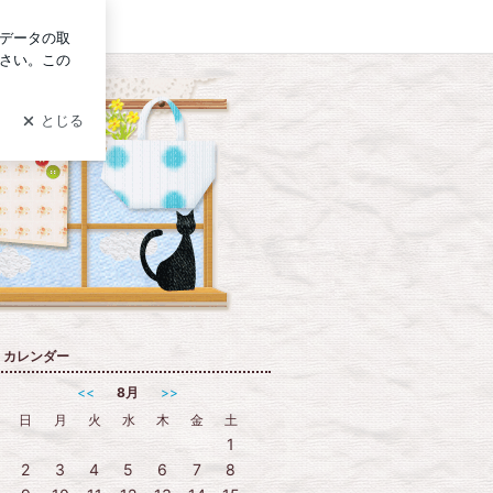
グイン
カレンダー
<<
8月
>>
日
月
火
水
木
金
土
1
2
3
4
5
6
7
8