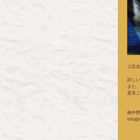
２匹
詳し
また
是非
南中
info@