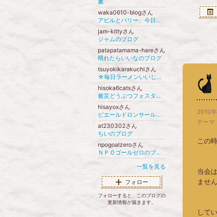
薫
waka0610-blogさん
アピルとバリー、今日の１コマ
jam-kittyさん
ジャムのブログ
patapatamama-hareさん
晴れたらいいなのブログ
tsuyokikarakuchiさん
☆毎日ラーメンいいじゃない☆
hisoka6catsさん
被災どうぶつフォスターハウスのブログ
hisayoxさん
2010年
ピエールドロンサールのブログ
テーマ
at230302さん
ちいのブログ
この
npogoalzeroさん
ＮＰＯゴールゼロのブログ
一覧を見る
当会
ませ
フォロー
フォローすると、このブログの
更新情報が届きます。
して