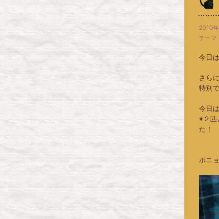
2010年
テーマ
今日
さら
特別
今日
※２
た！
ポニョ