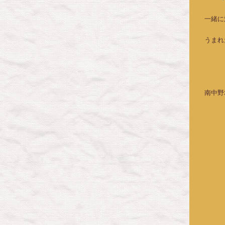
一緒に
うまれ
南中野