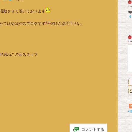
活動させて頂いております
n
Ｎ
たてほやほやのブログです
ぜひご訪問下さい。
地域ねこの会スタッフ
※
コメントする