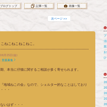
ブログトップ
記事一覧
画像一覧
次ページ
>>
ブロ
活
こねこねこねこねこ。
里
お
06月25日(金)
ひ
：
里親募集
時期、本当に仔猫に関するご相談が多く寄せられます。
20
は『地域ねこの会』なので、シェルター的なことはしており
20
ん・・・
20
20
20
いないはず・・・