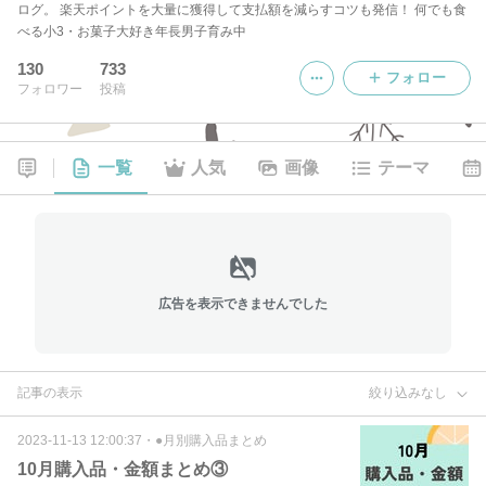
ログ。 楽天ポイントを大量に獲得して支払額を減らすコツも発信！ 何でも食
べる小3・お菓子大好き年長男子育み中
130
733
フォロー
フォロワー
投稿
一覧
人気
画像
テーマ
広告を表示できませんでした
記事の表示
絞り込みなし
2023-11-13 12:00:37
・
●月別購入品まとめ
10月購入品・金額まとめ③