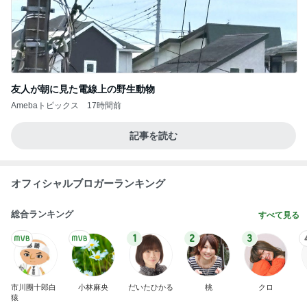
友人が朝に見た電線上の野生動物
Amebaトピックス
17時間前
記事を読む
オフィシャルブロガーランキング
総合ランキング
すべて見る
1
2
3
市川團十郎白
小林麻央
だいたひかる
桃
クロ
猿