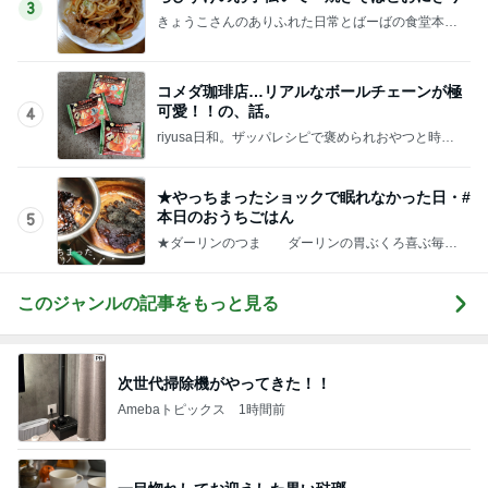
3
きょうこさんのありふれた日常とばーばの食堂本日
のメニュー
コメダ珈琲店…リアルなボールチェーンが極
可愛！！の、話。
4
riyusa日和。ザッパレシピで褒められおやつと時々
おかず
★やっちまったショックで眠れなかった日・#
本日のおうちごはん
5
★ダーリンのつま ダーリンの胃ぶくろ喜ぶ毎日
料理
このジャンルの記事をもっと見る
次世代掃除機がやってきた！！
Amebaトピックス
1時間前