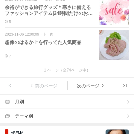
余裕ができる旅行グッズ＊寒さに備える
ファッションアイテム|24時間だけのお買
い得
5
2023-11-06 12:00:09
・
┣ 肉
想像のはるか上を行ってた人気商品
7
1
ページ（全
74
ページ中）
前のページ
次のページ
月別
テーマ別
ABEMA