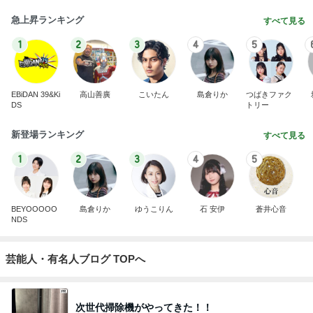
急上昇ランキング
すべて見る
1
2
3
4
5
EBiDAN 39&Ki
高山善廣
こいたん
島倉りか
つばきファク
DS
トリー
新登場ランキング
すべて見る
1
2
3
4
5
BEYOOOOO
島倉りか
ゆうこりん
石 安伊
蒼井心音
NDS
芸能人・有名人ブログ TOPへ
次世代掃除機がやってきた！！