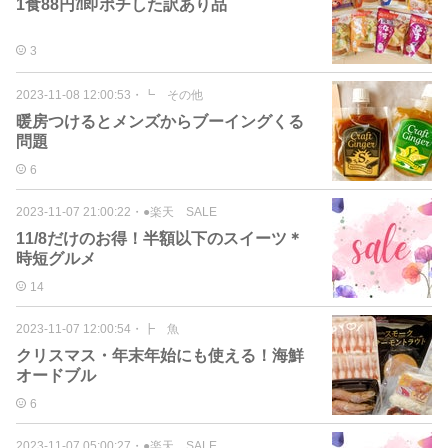
1食88円⁈即ポチした訳あり品
3
2023-11-08 12:00:53
・
┗ その他
暖房つけるとメンズからブーイングくる
問題
6
2023-11-07 21:00:22
・
●楽天 SALE
11/8だけのお得！半額以下のスイーツ＊
時短グルメ
14
2023-11-07 12:00:54
・
┣ 魚
クリスマス・年末年始にも使える！海鮮
オードブル
6
2023-11-07 05:00:27
・
●楽天 SALE