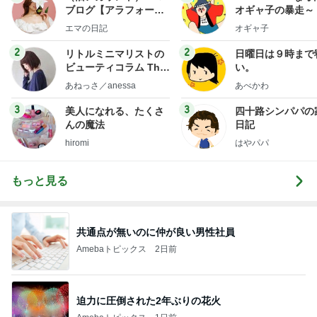
ブログ【アラフォー会
オギャ子の暴走～
社売却セカンドライ
エマの日記
オギャ子
フ】
2
2
リトルミニマリストの
日曜日は９時まで
ビューティコラム The
い。
little minimalist's bea
あねっさ／anessa
あべかわ
uty colum
3
3
美人になれる、たくさ
四十路シンパパの
んの魔法
日記
hiromi
はやパパ
もっと見る
共通点が無いのに仲が良い男性社員
Amebaトピックス
2日前
迫力に圧倒された2年ぶりの花火