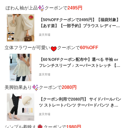
ぽわん袖が上品
クーポンで
2495円
【50%OFFクーポンで2495円】【福袋対象】
【あす楽】【一部予約】ブラウス レディース
トップス 秋 トップス 夏 ブラウス ランドネッ
楽天市場
ク Vネック 2タイプ 半袖 バックリボン 体型
カバー ゆったり 二の腕カバー プルオーバー
立体フラワーが可愛い
クーポンで
60%OFF
高身長 低身長 オフィス 春夏秋 SEU seu23q2
1013
【60％OFFクーポン配布中】選べる 半袖 or
フレンチスリーブ ♪ スーパーストレッチ 【
立体 フラワー 形状記憶 ペプラム TOPS (kbm
楽天市場
404)】 レディース myu トップス ブラック ホ
ワイト パール チュニック フリル シャツ 秋
美脚効果
あり
クーポンで
2080円
秋服 メール便OK
【クーポン利用で2080円】 サイドパールパン
ツ ストレートパンツ テーパードパンツ きれ
いめ レディース オケージョン オフィス カジ
楽天市場
ュアル 大人かわいい パール カラフル カラバ
リ【os206-242】【即納：1-5営業日】【送料
シンプル着映え
クーポンで
1980円