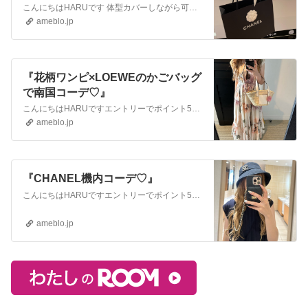
こんにちはHARUです 体型カバーしながら可愛いクーポンで1280円【クーポン利用で1,280円】パールパフスリーブ ブラウス フリル ボリュームスリーブ ボ…
ameblo.jp
『花柄ワンピ×LOEWEのかごバッグ
で南国コーデ♡』
こんにちはHARUですエントリーでポイント5倍 水陸両用ラッシュガードクーポンで2390円＜クーポン利用で2,390円＞ ラッシュガード 水陸両用 ペプラム …
ameblo.jp
『CHANEL機内コーデ♡』
こんにちはHARUですエントリーでポイント5倍 ゆったり楽ちんワンピクーポンで1980円【お盆休み限定：1,980円！クーポンで】 ワンピース 夏 ノースリー…
ameblo.jp