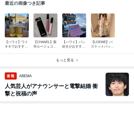
楽天市場
楽天市場
楽天市場
楽天市場
【楽天1位】 ブ
【25%オフ対象
【5点選んで8
【5点選んで8
ラウス レディー
商品】選べる 半
0％OFF福袋ク
0％OFF福袋ク
ス トップス バ
袖 or フレンチ
ーポン対象】サ
ーポン対象】
50件以上の記事
50件以上の記事
50件以上の記事
50件以上の記事
ルーンスリーブ
スリーブ ♪ スー
イドパールパン
ャガードトッ
Aライン パリフ
パーストレッチ
ツ ストレートパ
ス チュニック
ワ バックリボン
【 立体 フラワ
ンツ テーパード
ワンピ ワンピ
五分袖 ラウンド
ー 形状記憶 ペ
パンツ きれいめ
ス レディース
ネック Vネック
プラム TOPS (k
レディース オケ
ふんわり フリ
オフィス ぽわん
bm404)】 レデ
ージョン オフィ
【os206-034
袖 二の腕カバー
ィース myu ト
ス カジュアル
【即納：1-5営
春夏秋 体型カバ
ップス ブラック
大人かわいい パ
業日発送】 【
ー SEU
ホワイト カーキ
ール 【os206-2
料無料】メ込
パール チュニッ
42】【即納：1-
ク フリル シャ
5営業日】メ込
ツ 秋 秋服 メー
ル便OK ★B1★