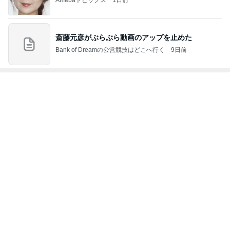
style〜干物女
CLOTHES 大
人のプチプラ
ログ ***
ディネート日
の成長記〜
人世代のリア
mixコーデ
記
ルクローズ
もっと見る