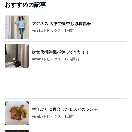
｢元こども店長｣加藤清史郎 喜びの報告
Amebaトピックス
2日前
ありがとうございます
市川團十郎白猿オフィシャルB
3日前
飯島直子「イライラ」投稿に様々な声
Amebaトピックス
1日前
斎藤元彦がぶらぶら動画のアップを止めた
Bank of Dreamの公営競技はどこへ行く
9日前