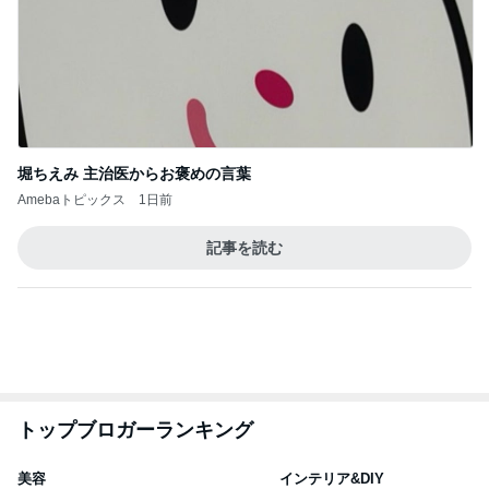
1
2
3
4
5
デーモン閣下
片岡愛之助
林下清志(ビッ
沢田聖子
金沢克彦
グダディ)
新登場ランキング
すべて見る
1
2
3
4
5
BEYOOOOO
島倉りか
ゆうこりん
石 安伊
蒼井心音
NDS