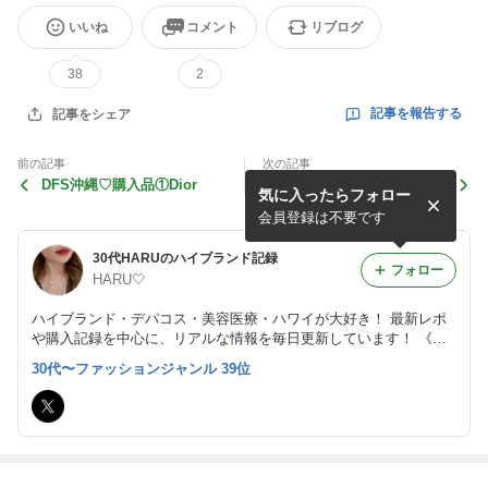
いいね
コメント
リブログ
38
2
記事を報告する
記事をシェア
前の記事
次の記事
DFS沖縄♡購入品①Dior
ゆるっとワンピ×ヴィトン♡
気に入ったらフォロー
会員登録は不要です
30代HARUのハイブランド記録
フォロー
HARU🤍
ハイブランド・デパコス・美容医療・ハワイが大好き！ 最新レポ
や購入記録を中心に、リアルな情報を毎日更新しています！ 《好
きなブランド》 CHANEL・Van Cleef & Arpels・Cartier・DIOR・M
30代〜ファッションジャンル 39位
ax Mara・Louis Vuitton・LOEWE ※PRのご依頼はDMにてお願い
します