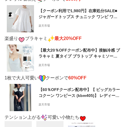
無料】メ込
【クーポン利用で1,980円】在庫処分SALE■
ジャガードトップス チュニック ワンピ ワン
ピース レディース ふんわり フリル 【os206-
楽天市場
034】【即納：1-5営業日発送】 【送料無料】
メ込
楽盛り
ブラキャミ
最大20%OFF
【最大20％OFFクーポン配布中】接触冷感 ブ
ラキャミ 夏タイプ ブラトップ キャミソール
カップ付き 冷感 インナー 《楽盛りキャミソ
楽天市場
ール ブライラズ》ノーマル Vネック Uネック
カップ付きキャミソール ひんやり ツーハッチ
1枚で大人可愛い
クーポンで
60%OFF
【tu-hacci】
【60％OFFクーポン配布中】【 ビッグカラー
コクーン ワンピース (kbm405)】 レディース
myu トップス ブラック ホワイト パール ブラ
楽天市場
ウス ジレ フリル ティアード ベスト シャツ
チュニック 夏 夏服 秋 秋服 メール便OK
テンション上がる
可愛い小物たち