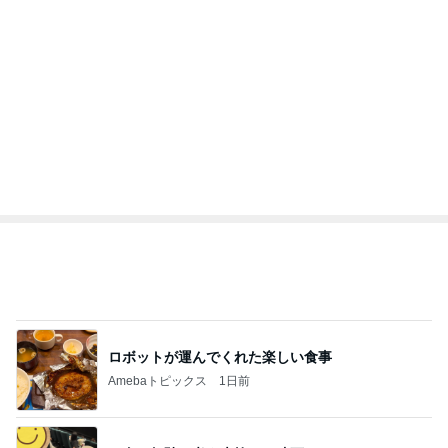
堀ちえみ 主治医からお褒めの言葉
Amebaトピックス
1日前
記事を読む
トップブロガーランキング
美容
インテリア&DIY
1
1
（旧アカウント）エマ
おうちと暮らしの
ブログ【アラフォー会
ピ 〜HOME&LI
社売却セカンドライ
エマの日記
yuki (ドキ子）
フ】
2
2
リトルミニマリストの
ほんとうに必要な