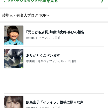
ジャンルランキング
30代〜ファッション
14,858人参加中
1
40代からの大人カジュアルを品良く着こなすファッ
ションブログ
えりん
2
妻です。ママです。女です。
eri.
3
銀の滴降る降るまわりに・・・
illallan
4
5
6
7
8
Shiori's「on」
TOKYO REAL
coco-eririko大
*** あやのハピ
UNIQLOコー
N