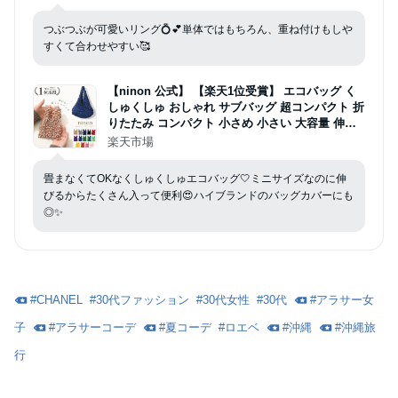
チェーンリング プチプライス つぶつぶ チェーン
かわいい 補充1222ho
つぶつぶが可愛いリング💍💕単体ではもちろん、重ね付けもしや
すくて合わせやすい🥰
【ninon 公式】 【楽天1位受賞】 エコバッグ く
しゅくしゅ おしゃれ サブバッグ 超コンパクト 折
りたたみ コンパクト 小さめ 小さい 大容量 伸び
るエコバッグ くしゃくしゃ 洗える バッグカバー
楽天市場
汚れ防止 お弁当 バッグ トートバッグ レディース
軽量 伸縮 可愛い
畳まなくてOKなくしゅくしゅエコバッグ🤍ミニサイズなのに伸
びるからたくさん入って便利😍ハイブランドのバッグカバーにも
◎✨
#
CHANEL
#
30代ファッション
#
30代女性
#
30代
#
アラサー女
子
#
アラサーコーデ
#
夏コーデ
#
ロエベ
#
沖縄
#
沖縄旅
行