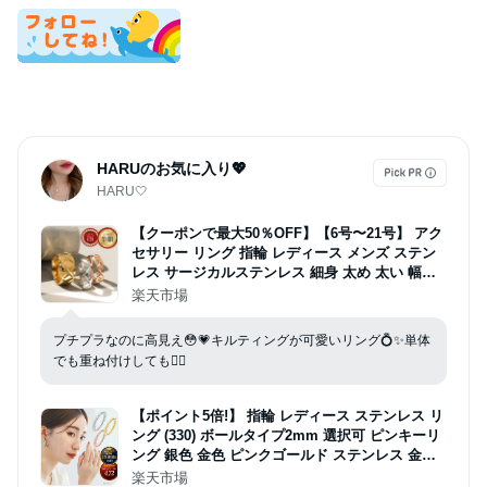
HARUのお気に入り💖
HARU🤍
【クーポンで最大50％OFF】【6号〜21号】 アク
セサリー リング 指輪 レディース メンズ ステン
レス サージカルステンレス 細身 太め 太い 幅広
華奢 ワイド 太め ごつめ キルティング 重ね付け
楽天市場
ピンク シルバー ゴールド k18 金属アレルギー
プチプラなのに高見え😳💗キルティングが可愛いリング💍✨単体
でも重ね付けしても🙆‍♀️
【ポイント5倍!】 指輪 レディース ステンレス リ
ング (330) ボールタイプ2mm 選択可 ピンキーリ
ング 銀色 金色 ピンクゴールド ステンレス 金属
アレルギー レディース 大人 おしゃれ シンプル
楽天市場