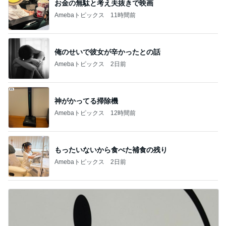
ビューティコラム The
か持たない暮らし
little minimalist's bea
ep Life Simple
あねっさ／anessa
yukiko
uty colum
ンテリアのきろく
3
3
美人になれる、たくさ
１００均・カルデ
んの魔法
好き！食いしん坊
らりん☆のブログ
hiromi
☆きらりん☆
もっと見る
オフィシャルブロガーランキング
総合ランキング
すべて見る
1
2
3
市川團十郎白
小林麻央
だいたひかる
桃
クロ
猿
急上昇ランキング
すべて見る