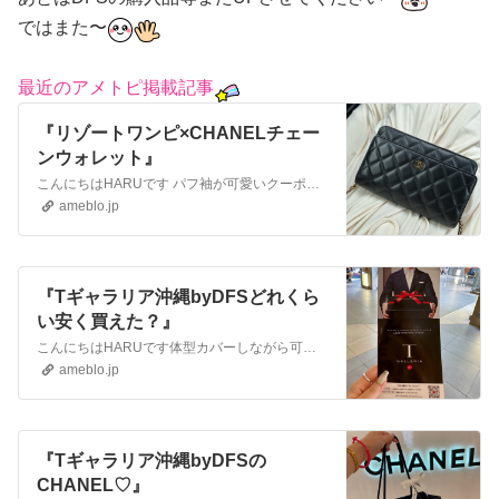
ではまた〜
最近のアメトピ掲載記事
『リゾートワンピ×CHANELチェー
ンウォレット』
こんにちはHARUです パフ袖が可愛いクーポンで1290円【在庫一掃：1,290円！クーポン利用で】ブラウス レディース カジュアル パフ袖 パフスリーブ チ…
ameblo.jp
『Tギャラリア沖縄byDFSどれくら
い安く買えた？』
こんにちはHARUです体型カバーしながら可愛いクーポンで1280円【クーポン利用で1,280円】パールパフスリーブ ブラウス フリル ボリュームスリーブ ボリ…
ameblo.jp
『Tギャラリア沖縄byDFSの
CHANEL♡』