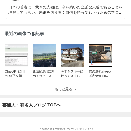
日本の若者に、我々の先祖は、今を築いた立派な人達であることを
理解してもらい、未来を切り開く自信を持ってもらうためのブログ
です。 閉塞した現代日本社会を打開するためにも、日本人として
の自信を取り戻す必要があると考えており、そのための分析も試み
ています。
最近の画像つき記事
ChatGPTにHT
東京競馬場に初
今年もスキーに
僕の壊れたAppl
ML修正を頼ん
めて行ってきま
行ってきました
e製のWindows
だら、JavaScri
した!
〜 62才立派な
マシンを修理し
ptで“最小修
シルバースキー
てもらいました
正”してきた話
もっと見る
ヤーです
^_^
芸能人・有名人ブログ TOPへ
This site is protected by reCAPTCHA and