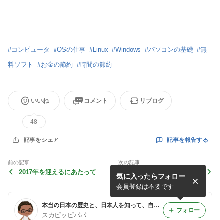
#
コンピュータ
#
OSの仕事
#
Linux
#
Windows
#
パソコンの基礎
#
無
料ソフト
#
お金の節約
#
時間の節約
いいね
コメント
リブログ
48
記事を報告する
記事をシェア
前の記事
次の記事
2017年を迎えるにあたって
ブログ作り 〜 クリップボー
気に入ったらフォロー
ドとは何か？
会員登録は不要です
本当の日本の歴史と、日本人を知って、自信を持つ日本人になるためのブログ
フォロー
スカピッピパパ