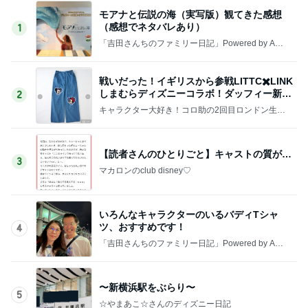
モアナと伝説の海（実写版）観てきた感想
（感想でネタバレあり）
1
「吉田さんちのファミリー日記」Powered by Ame
ba 吉田さんファミリーオフィシャルブログ
戦いだった！イギリスから参戦LITTC✖️LINK
しまむらディズニーコラボ！ダッフィー新商
2
品の話
キャラクター大好き！コロ助の2回目ロンドン生活
にっき★
【読者さんのひとりごと】キャストの質が…
3
マカロンのclub disney♡
いろんなキャラクターのいるバディTシャ
ツ、おすすめです！
4
「吉田さんちのファミリー日記」Powered by Ame
ba 吉田さんファミリーオフィシャルブログ
〜新横浜駅をぶらり〜
5
☆やまあこ☆さんのディズニー日記