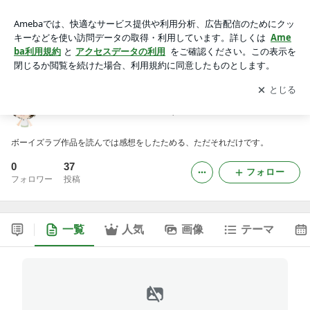
801の道は一日にして成らず。
アプリをダウンロードして
ブログの更新通知
を受け取りまし
開く
ょう。
801の道は一日にして成らず。
ボーイズラブ作品を読んでは感想をしたためる、ただそれだけです。
0
37
フォロー
フォロワー
投稿
一覧
人気
画像
テーマ