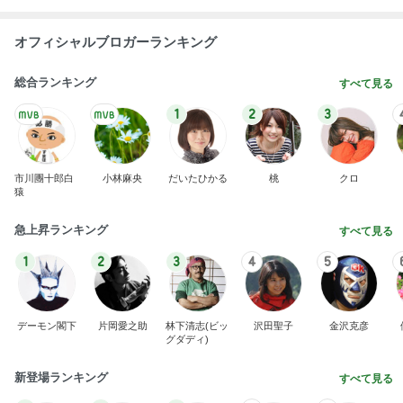
オフィシャルブロガーランキング
総合ランキング
すべて見る
1
2
3
市川團十郎白
小林麻央
だいたひかる
桃
クロ
猿
急上昇ランキング
すべて見る
1
2
3
4
5
デーモン閣下
片岡愛之助
林下清志(ビッ
沢田聖子
金沢克彦
グダディ)
新登場ランキング
すべて見る