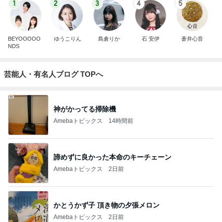
1
2
3
4
5
BEYOOOOO
ゆうこりん
島倉りか
石 安伊
蒼井心音
NDS
芸能人・有名人ブログ TOPへ
神がかってる掃除機
Amebaトピックス
14時間前
諦めずに良かった本命のキーチェーン
Amebaトピックス
2日前
かとうかず子 頂き物の夕張メロン
Amebaトピックス
2日前