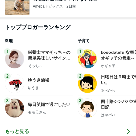
Amebaトピックス
2日前
トップブロガーランキング
料理
子育て
1
1
栄養士ママそっち～の
kosodatefulな毎
簡単美味しいサイクル
オギャ子の暴走～
献立
そっち～
オギャ子
2
2
日曜日は９時まで
ゆうき酒場
い。
ゆうき
あべかわ
3
3
四十路シンパパの
毎日笑顔で過ごしたい
日記
モモ母さん
はやパパ
もっと見る