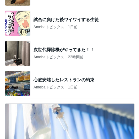
オフィシャルブロガーランキング
総合ランキング
すべて見る
1
2
3
市川團十郎白
小林麻央
だいたひかる
桃
クロ
猿
急上昇ランキング
すべて見る
1
2
3
4
5
木村直人
BEYOOOOO
美川憲一
吉岡淳
水森かおり
NDS
新登場ランキング
すべて見る