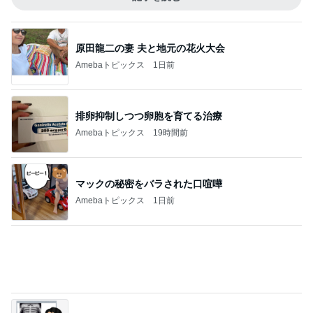
だいたの夫 夫婦それぞれ実家へ
Amebaトピックス
1日前
記事を読む
高橋英樹 ハリ治療の後に二色蕎麦
Amebaトピックス
1日前
ジャンル人気記事ランキング
スイーツ・デザートマニア
【富山旅】二日目は登山と打ち上げ！
1
オヤジのスイーツ時々ランニングブログ
『Tシャツが乾くまで』昨日のラストにええ
えええええええ!!。夫にパスワードを聞きま
2