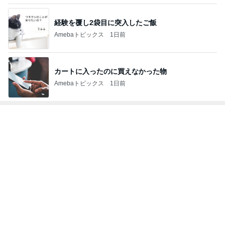
カートに入ったのに買えなかった物
Amebaトピックス
1日前
トップブロガーランキング
美容
インテリア&DIY
1
1
（旧アカウント）エマ
おうちと暮らしの
ブログ【アラフォー会
ピ 〜HOME&LI
社売却セカンドライ
エマの日記
yuki (ドキ子）
フ】
2
2
リトルミニマリストの
ほんとうに必要な
ビューティコラム The
か持たない暮らし
little minimalist's bea
ep Life Simple
あねっさ／anessa
yukiko
uty colum
ンテリアのきろく
3
3
美人になれる、たくさ
１００均・カルデ
んの魔法
好き！食いしん坊
らりん☆のブログ
hiromi
☆きらりん☆