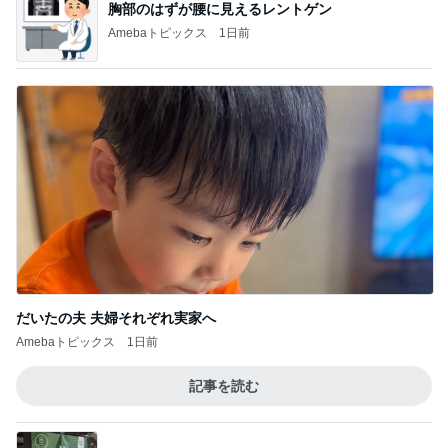
した
華麗なるスタバマダム
昔のスタバのほうがおいしかった？それでも
毎回感動する限定フラペチーノ
3
華麗なるスタバマダム
休日朝ごはん みたけ食堂
4
ひとりでもまめにがんばるブログ
スタバ TEAVANA♡どうするのが正解！？
5
ラテログ