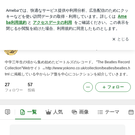
The Beatles Record Collection Update
アプリをダウンロードして
ブログの更新通知
を受け取りまし
開く
ょう。
The Beatles Record Collection Update
中学三年生の頃から集め始めたビートルズのレコード。 "The Beatles Record
Collection"Webサイト →http://www.yokono.co.uk/collection/beatles/beatles.h
tml に掲載している中からレア盤を中心にコレクションを紹介していきます。
27
57
フォロー
フォロワー
投稿
一覧
人気
画像
テーマ