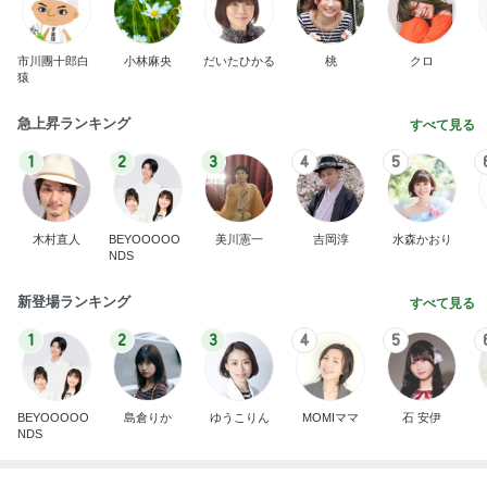
芸能人・有名人ブログ TOPへ
レジェンド松下のなんでもプレゼン！
Amebaトピックス
22時間前
高橋英樹 山荘で発見した夏の紅葉
Amebaトピックス
2日前
寝る前にメロン半玉食べ減った体重
Amebaトピックス
2日前