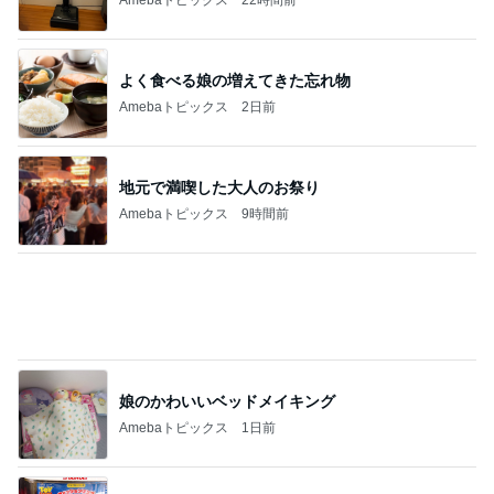
堀ちえみ 敢えてのフロントオープン
Amebaトピックス
1日前
記事を読む
コストコで我慢スイッチが壊れた旦那
Amebaトピックス
1日前
休み休みの毛づくろいの続き
Amebaトピックス
15時間前
娘とお揃い風に履けそうなサンダル
Amebaトピックス
1日前