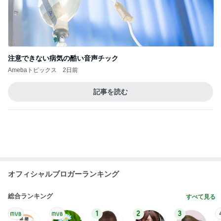
1
2
3
4
5
BEYOOOOO
島倉りか
ゆうこりん
MOMIママ
石 安伊
NDS