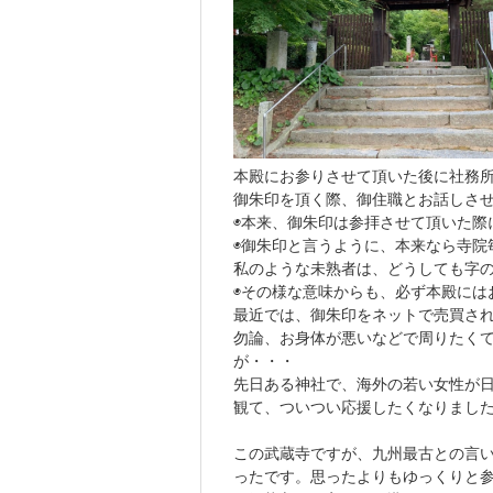
本殿にお参りさせて頂いた後に社務
御朱印を頂く際、御住職とお話しさ
◉本来、御朱印は参拝させて頂いた際
◉御朱印と言うように、本来なら寺院
私のような未熟者は、どうしても字
◉その様な意味からも、必ず本殿には
最近では、御朱印をネットで売買さ
勿論、お身体が悪いなどで周りたく
が・・・
先日ある神社で、海外の若い女性が
観て、ついつい応援したくなりまし
この武蔵寺ですが、九州最古との言
ったです。思ったよりもゆっくりと