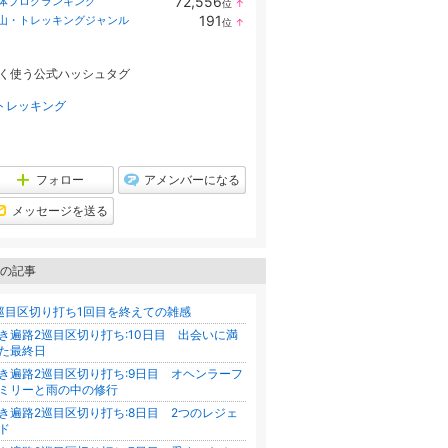
72,556
体ブログランキング
位
↑
ラ
191
山・トレッキングジャンル
位
↑
ン
ラ
キ
ン
ン
キ
グ
く使う公式ハッシュタグ
ン
上
グ
昇
上
トレッキング
昇
フォロー
アメンバーになる
メッセージを送る
の記事
巡目区切り打ち1回目を終えての雑感
き遍路2巡目区切り打ち:10日目 出会いに満
た最終日
き遍路2巡目区切り打ち:9日目 オヘンラーフ
ミリーと雨の中の修行
き遍路2巡目区切り打ち:8日目 2つのレジェ
ンド