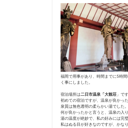
福岡で用事があり、時間までに
5
時間
く事にしました。
宿泊場所は
二日市温泉「大観荘
」
で
初めての宿泊ですが、温泉が良かっ
泉質は無色透明の柔らかい湯でした
何が良かったかと言うと、温泉の入
湯の温度が絶妙で、私の好みには完
私はぬる目が好きなのですが、かな