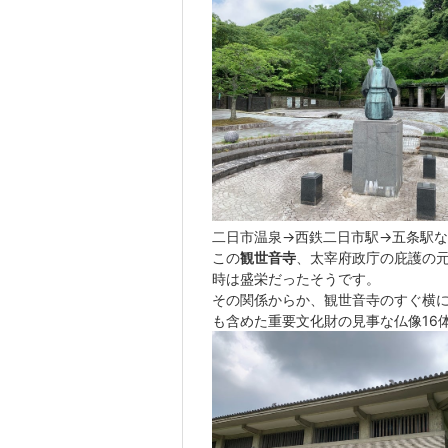
二日市温泉
→
西鉄二日市駅
→
五条駅な
この
観世音寺
、太宰府政庁の庇護の
時は盛栄だったそうです。
その関係からか、観世音寺のすぐ横
も含めた重要文化財の見事な仏像16