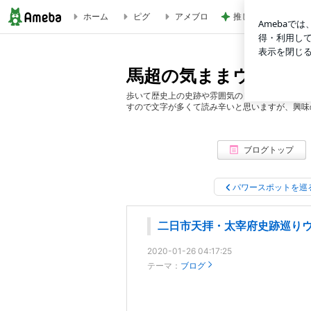
ホーム
ピグ
アメブロ
推しは来てくれない
二日市天拝・太宰府史跡巡りウォーキング | 馬超の気ままウ
馬超の気ままウォーキ
歩いて歴史上の史跡や雰囲気の良い風情を楽しみ
すので文字が多くて読み辛いと思いますが、興味
ブログトップ
パワースポットを巡
二日市天拝・太宰府史跡巡り
2020-01-26 04:17:25
テーマ：
ブログ