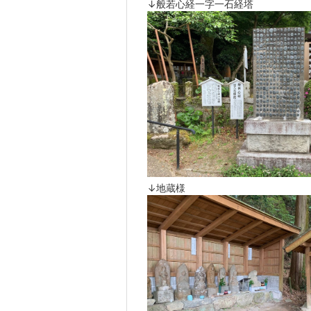
↓般若心経一字一石経塔
↓地蔵様