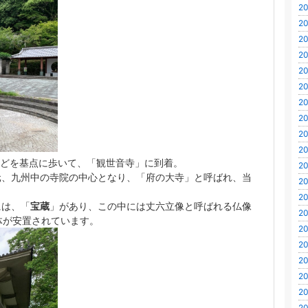
20
20
20
20
20
20
20
20
20
20
どを基点に歩いて、「
観世音寺」
に到着。
20
元、九州中の寺院の中心となり、「
府の大寺
」と呼ばれ、当
20
20
には、「
宝蔵
」があり、この中には丈六立像と呼ばれる仏像
20
体が安置されています。
20
20
20
20
20
20