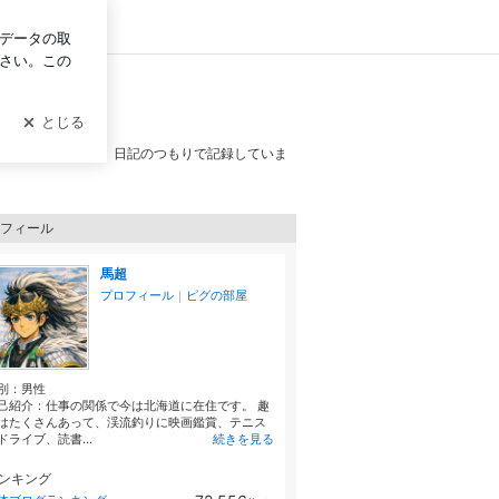
グイン
場所が大好きです。日記のつもりで記録していま
フィール
馬超
プロフィール
｜
ピグの部屋
別：
男性
己紹介：仕事の関係で今は北海道に在住です。 趣
はたくさんあって、渓流釣りに映画鑑賞、テニス
ドライブ、読書...
続きを見る
ンキング