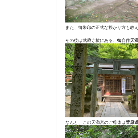
また、御朱印の正式な授かり方も教
その後は武蔵寺横にある、
御自作天
なんと、この天満宮のご尊体は
菅原