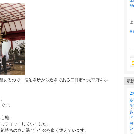
全
登
よ
#
程あるので、宿泊場所から近場である二日市〜太宰府を歩
最新
2
す。
歩
たです。
ち
。
歩
ァ
り心地。
璧にフィットしていました。
歩
り気持ちの良い湯だったのを良く憶えています。