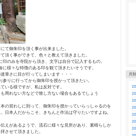
所にて御朱印を頂く事が出来ました。
せて頂く事ができて、色々と教えて頂きました。
に印のみを寺院から頂き、文字は自分で記入するもの。
毎に様々な特徴のある印を観て頂きたいそうです。
の達筆さに目が行ってしまいます・・・
月別
お参りに行ってから御朱印を授かって頂きたい。
れている様ですが、私は反対です。
20
ても周れない方などで致し方ない場合もあるでしょう
20
20
日本の習わしに則って、御朱印を授かっていらっしゃるのを
20
た。日本人だからこそ、きちんと作法は守りたいですよね。
20
20
い伝えがあるようで、流石に様々な見所があり、素晴らしか
20
参拝させて頂きました。
20