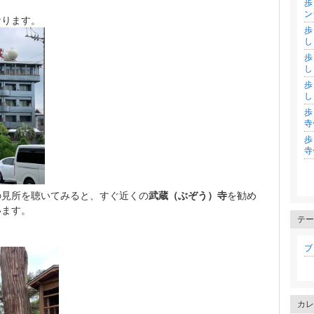
歩
ン
なります。
歩
し
歩
し
歩
し
歩
寺
歩
寺
の見所を聴いてみると、すぐ近くの
武蔵（ぶぞう）寺
を勧め
います。
テー
ブロ
カレ