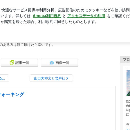
ガチャの結果
芸能人ブログ
人気ブログ
新規登録
ロ
ォーキング・趣味の記録
ング・趣味の記録
ながら歩くのが好きです。その土地の小さな史跡も大切で、ゆっくり時間が流れる
のある方は観て頂けたら幸いです。
プロ
記事一覧
画像一覧
る…
山口大神宮と岩戸社
ウォーキング
性
自
味
に
ラ