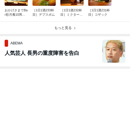
おかげさまでBa
［1日1酒233杯
［1日1酒232杯
［1日1酒231杯
r彩月庵10周年
目］デプスボム
目］ミクターズ
目］コザック
＆8月の予定
US1バーボン
もっと見る
ABEMA
人気芸人 長男の重度障害を告白