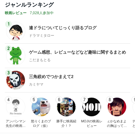
ジャンルランキング
映画レビュー
7,028人参加中
1
連ドラについてじっくり語るブログ
ドラマミタロー
2
ゲーム感想、レビューなどなど趣味に関するまとめ
こだまもとる
3
三角絞めでつかまえて2
カミヤマ
4
5
6
7
8
アンパンマン
怒りくまのブ
勝手に映画紹
MOJIの映画レ
∠かなめまよ
先生の映画講
ログ（仮）
介！？
ビュー
の胸はって行
座
け〜！自信持
って行け〜！