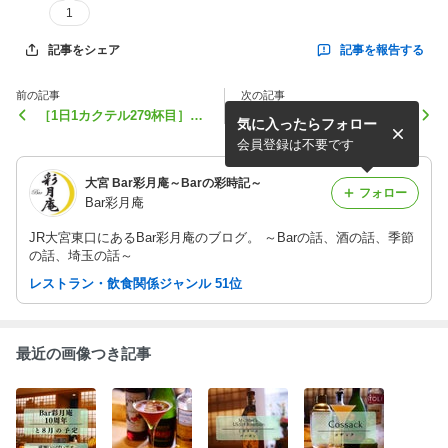
1
記事を報告する
記事をシェア
前の記事
次の記事
［1日1カクテル279杯目］チ
［1日1カクテル277杯目］八
気に入ったらフォロー
ョコレートマティーニ① ch
朔のソルティドッグオールド
ocolate martini
スタイル
会員登録は不要です
大宮 Bar彩月庵～Barの彩時記～
フォロー
Bar彩月庵
JR大宮東口にあるBar彩月庵のブログ。 ～Barの話、酒の話、季節
の話、埼玉の話～
レストラン・飲食関係ジャンル 51位
最近の画像つき記事