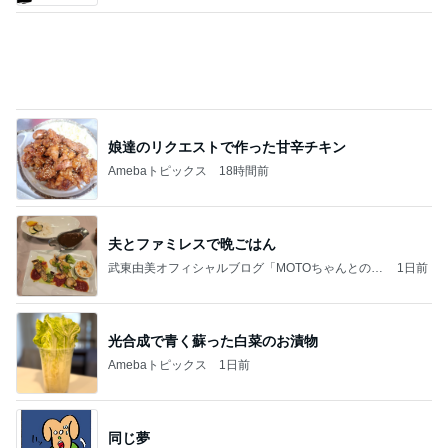
四コマ戦士 パパ戦記
11日前
アグネス 凄いスピードで原稿の作業
Amebaトピックス
1日前
力強いジャンプをまるで天上の美しさのように軽や
かに着氷その芸術性によって心奪われる魔法を織り
なす
フィギュアスケート応援（くまはともだち）
2日前