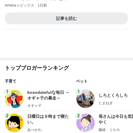
Amebaトピックス
1日前
記事を読む
トップブロガーランキング
子育て
ペット
1
1
kosodatefulな毎日 ～
しろとくろしろ
オギャ子の暴走～
たまねぎ
オギャ子
2
2
日曜日は９時まで寝た
母さんは今日も世
い。
やく
あべかわ
藤緒 ミルカ