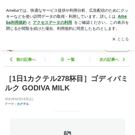
［1日1カクテル278杯目］ゴディバミルク GODIVA MILK | 大
宮 Bar彩月庵～Barの彩時記～
アプリをダウンロードして
ブログの更新通知
を受け取りまし
開く
ょう。
大宮 Bar彩月庵～Barの彩時記～
フォロー
前の記事へ
一覧
次の記事へ
［1日1カクテル278杯目］ゴディバミ
ルク GODIVA MILK
2021年02月13日(土)
テーマ：
カクテル