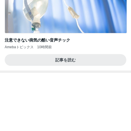
小川菜摘 熟年団の打ち合わせと食事
Amebaトピックス
1日前
【Hey! Say! JUMP ONE NIGHT VOYAGE】2026.
7/27
公式投稿まとめちゃいました。～HSJ＆UT&K.O.
12日前
～