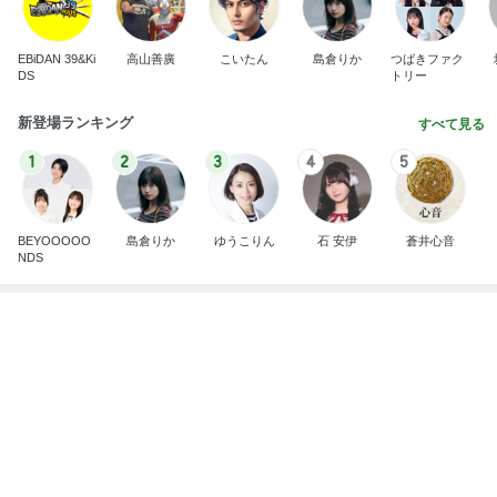
EBiDAN 39&Ki
高山善廣
こいたん
島倉りか
つばきファク
DS
トリー
新登場ランキング
すべて見る
1
2
3
4
5
BEYOOOOO
島倉りか
ゆうこりん
石 安伊
蒼井心音
NDS
モト冬樹 妻を守る男らしい愛犬
Amebaトピックス
1日前
広島原爆の日 市長の言葉に動揺する総理
ブルーサファイア
2日前