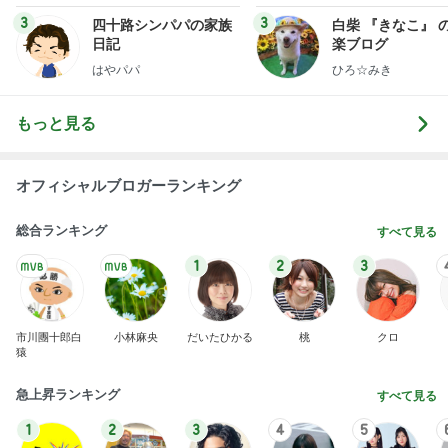
3
3
四十路シンパパの家族
白柴 『きなこ』 
日記
楽ブログ
はやパパ
ひろ☆みき
もっと見る
オフィシャルブロガーランキング
総合ランキング
すべて見る
1
2
3
市川團十郎白
小林麻央
だいたひかる
桃
クロ
猿
急上昇ランキング
すべて見る
1
2
3
4
5