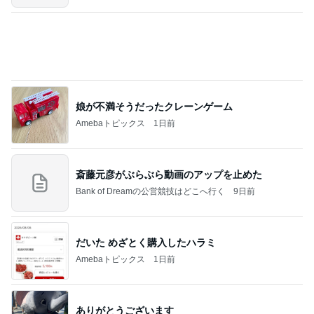
市川團十郎白猿オフィシャルB
3日前
娘を掃除の人と答えた入院中の母
Amebaトピックス
19時間前
７人待ち
沢田聖子オフィシャルブログ「In My Heartな旅日
3日前
記」by Ameba