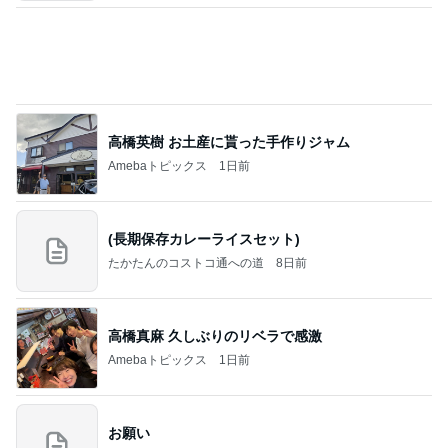
モンスターアクアリウム＆レプタイルズ 買取販売
8日前
情報
野菜を食べない娘の嬉しい完食
Amebaトピックス
1日前
2026/07/27(K) 4本
何でかな？何でだろ？
11日前