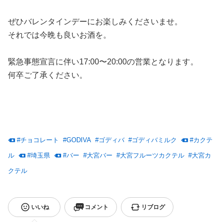
ぜひバレンタインデーにお楽しみくださいませ。
それでは今晩も良いお酒を。
緊急事態宣言に伴い17:00〜20:00の営業となります。
何卒ご了承ください。
#
チョコレート
#
GODIVA
#
ゴディバ
#
ゴディバミルク
#
カクテ
ル
#
埼玉県
#
バー
#
大宮バー
#
大宮フルーツカクテル
#
大宮カ
クテル
いいね
コメント
リブログ