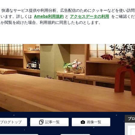
の溜まった想い
芸能人ブログ
人気ブログ
新規登録
arの彩時記～
rの彩時記～
プロ
ブログトップ
記事一覧
画像一覧