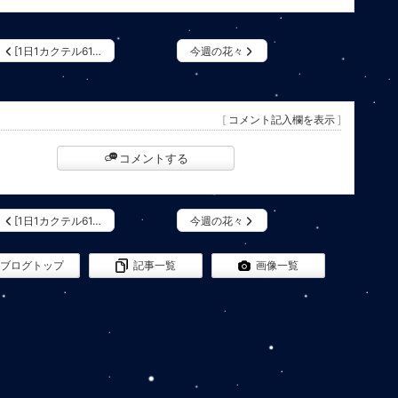
[1日1カクテル61…
今週の花々
[
コメント記入欄を表示
]
コメントする
[1日1カクテル61…
今週の花々
ブログトップ
記事一覧
画像一覧