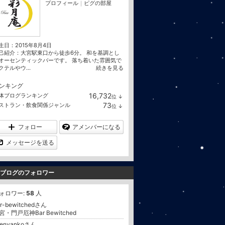
プロフィール
｜
ピグの部屋
生日：
2015年8月4日
己紹介：大宮駅東口から徒歩6分。 和を基調とし
オーセンティックバーです。 落ち着いた雰囲気で
クテルやウ...
続きを見る
ンキング
16,732
体ブログランキング
位
↓
ラ
73
ストラン・飲食関係ジャンル
位
↓
ン
ラ
キ
ン
ン
キ
フォロー
アメンバーになる
グ
ン
下
グ
メッセージを送る
降
下
降
ブログのフォロワー
ォロワー:
58
人
ar-bewitchedさん
宮・門戸厄神Bar Bewitched
llenyankoさん