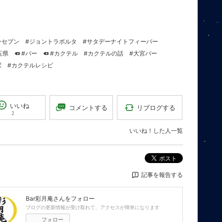
ンセブン
#ジョントラボルタ
#サタデーナイトフィーバー
玉県
#バー
#カクテル
#カクテルの話
#大宮バー
駅
#カクテルレシピ
いいね
リブログする
コメントする
2
いいね！した人一覧
ポスト
記事を報告する
Bar彩月庵
さんをフォロー
ブログの更新情報が受け取れて、アクセスが簡単になります
フォロー