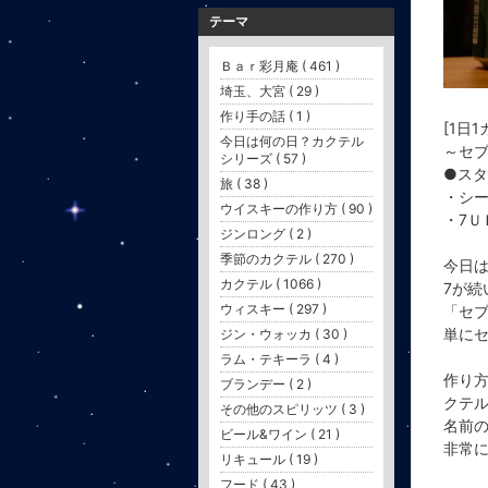
テーマ
Ｂａｒ彩月庵 ( 461 )
埼玉、大宮 ( 29 )
作り手の話 ( 1 )
[1日
今日は何の日？カクテル
～セ
シリーズ ( 57 )
●ス
旅 ( 38 )
・シー
ウイスキーの作り方 ( 90 )
・7Ｕ
ジンロング ( 2 )
季節のカクテル ( 270 )
今日は
カクテル ( 1066 )
7が続
ウィスキー ( 297 )
「セ
単に
ジン・ウォッカ ( 30 )
ラム・テキーラ ( 4 )
作り
ブランデー ( 2 )
クテ
その他のスピリッツ ( 3 )
名前
ビール&ワイン ( 21 )
非常
リキュール ( 19 )
フード ( 43 )