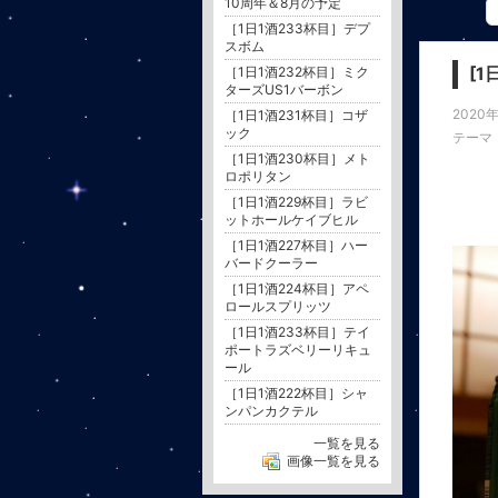
10周年＆8月の予定
［1日1酒233杯目］デプ
スボム
［1日1酒232杯目］ミク
[
ターズUS1バーボン
2020
［1日1酒231杯目］コザ
ック
テーマ
［1日1酒230杯目］メト
ロポリタン
［1日1酒229杯目］ラビ
ットホールケイブヒル
［1日1酒227杯目］ハー
バードクーラー
［1日1酒224杯目］アペ
ロールスプリッツ
［1日1酒233杯目］テイ
ポートラズベリーリキュ
ール
［1日1酒222杯目］シャ
ンパンカクテル
一覧を見る
画像一覧を見る