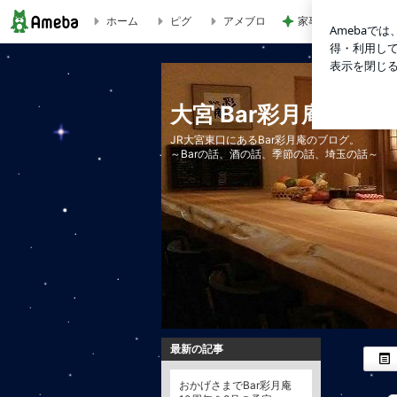
ホーム
ピグ
アメブロ
家事に追われる友人
[1日1カクテル59杯目] セブン＆セブン | 大宮 Bar彩月庵～B
大宮 Bar彩月庵～Ba
JR大宮東口にあるBar彩月庵のブログ。
～Barの話、酒の話、季節の話、埼玉の話～
最新の記事
おかげさまでBar彩月庵