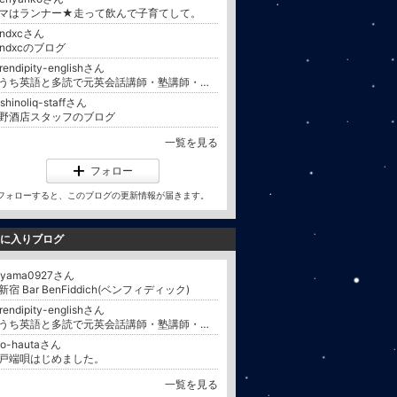
マはランナー★走って飲んで子育てして。
pndxcさん
pndxcのブログ
rendipity-englishさん
おうち英語と多読で元英会話講師・塾講師・高校教員が英語のできる子を育てる厚木市の英語教室♪〜Serendipity English〜
shinoliq-staffさん
野酒店スタッフのブログ
一覧を見る
フォロー
フォローすると、このブログの更新情報が届きます。
に入りブログ
ayama0927さん
新宿 Bar BenFiddich(ベンフィディック)
rendipity-englishさん
おうち英語と多読で元英会話講師・塾講師・高校教員が英語のできる子を育てる厚木市の英語教室♪〜Serendipity English〜
do-hautaさん
戸端唄はじめました。
一覧を見る