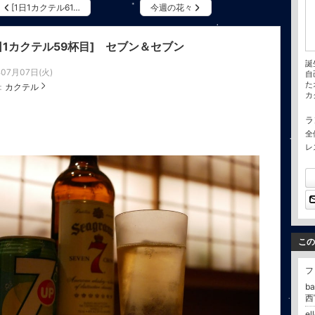
[1日1カクテル61…
今週の花々
1日1カクテル59杯目] セブン＆セブン
誕
年07月07日(火)
自
た
：
カクテル
カ
ラ
全
レ
この
フ
b
西
e