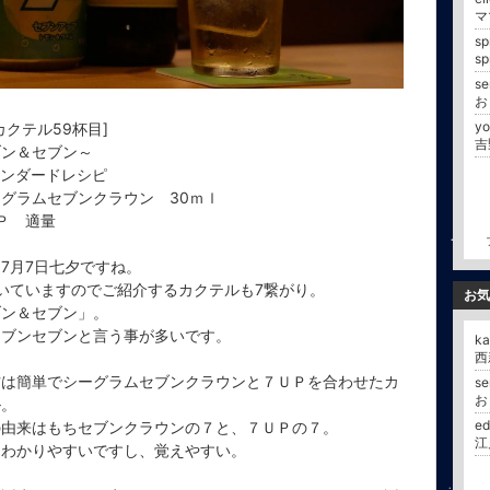
マ
s
s
se
yo
1カクテル59杯目]
吉
ブン＆セブン～
タンダードレシピ
グラムセブンクラウン 30ｍｌ
Ｐ 適量
7月7日七夕ですね。
いていますのでご紹介するカクテルも7繋がり。
お気
ブン＆セブン」。
セブンセブンと言う事が多いです。
k
西
方は簡単でシーグラムセブンクラウンと７ＵＰを合わせたカ
se
ル。
e
の由来はもちセブンクラウンの７と、７ＵＰの７。
江
にわかりやすいですし、覚えやすい。