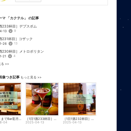
ーマ 「
カクテル
」 の記事
1酒233杯目］デプスボム
9
4-13
酒231杯目］コザック
13
1-26
1酒230杯目］メトロポリタン
4
1-21
る >>
画像つき記事
もっと見る >>
おかげさまでBar彩月庵10周年＆8月の予定
［1日1酒233杯目］デプスボム
［1日1酒232杯目］ミクターズUS1バーボン
8-04
2025-04-13
2025-04-13