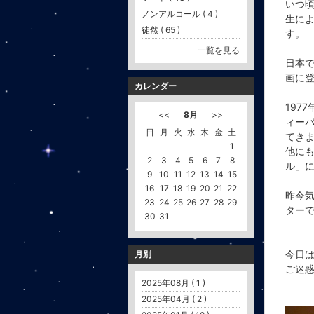
いつ
ノンアルコール ( 4 )
生に
徒然 ( 65 )
す。
一覧を見る
日本
画に
カレンダー
197
<<
8月
>>
ィー
日
月
火
水
木
金
土
てき
1
他に
2
3
4
5
6
7
8
ル」
9
10
11
12
13
14
15
16
17
18
19
20
21
22
昨今
23
24
25
26
27
28
29
ター
30
31
今日は
月別
ご迷
2025年08月 ( 1 )
2025年04月 ( 2 )