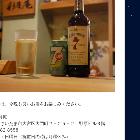
では、今晩も良いお酒をお楽しみください。
彩月庵
県さいたま市大宮区大門町２－２５－２ 野原ビル３階
782-8558
日：日曜日（祝前日の時は月曜休み）