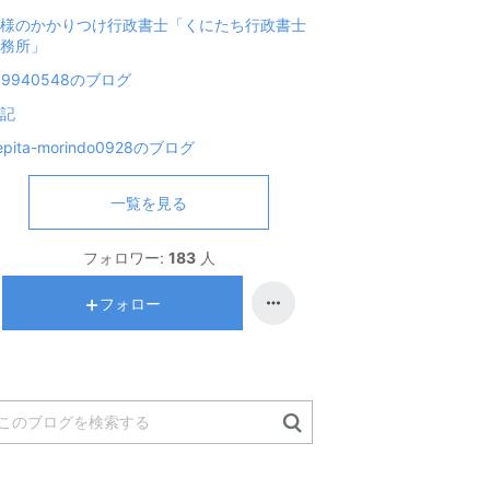
様のかかりつけ行政書士「くにたち行政書士
務所」
19940548のブログ
記
epita-morindo0928のブログ
一覧を見る
フォロワー:
183
人
フォロー