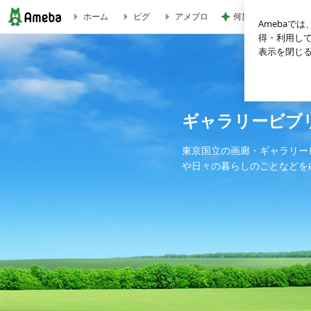
何度も作る我が家の
ホーム
ピグ
アメブロ
アリとヨーエン 師走ライブ | ギャラリービブリオ店番日記 
ギャラリービブ
東京国立の画廊・ギャラリー
や日々の暮らしのことなどを