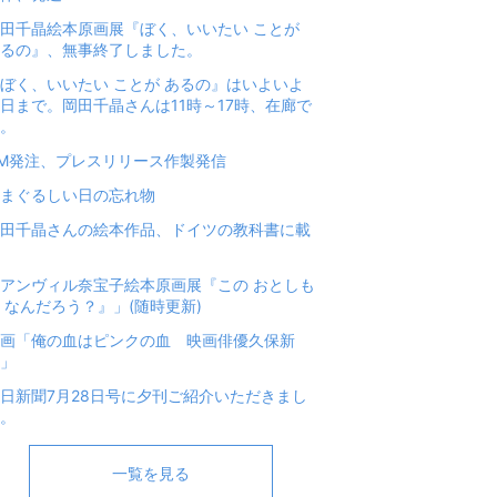
田千晶絵本原画展『ぼく、いいたい ことが
るの』、無事終了しました。
ぼく、いいたい ことが あるの』はいよいよ
日まで。岡田千晶さんは11時～17時、在廊で
。
M発注、プレスリリース作製発信
まぐるしい日の忘れ物
田千晶さんの絵本作品、ドイツの教科書に載
アンヴィル奈宝子絵本原画展『この おとしも
 なんだろう？』」(随時更新)
画「俺の血はピンクの血 映画俳優久保新
」
日新聞7月28日号に夕刊ご紹介いただきまし
。
一覧を見る