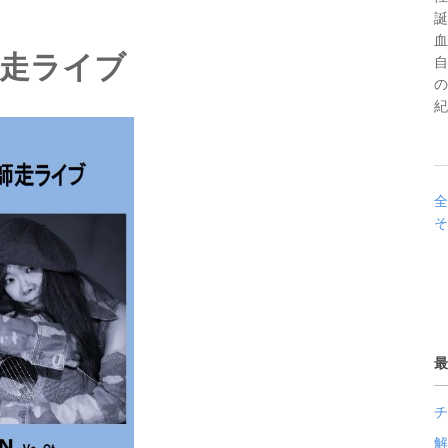
誕
血
走ライブ
自
の
紀
全
そ
最
チ
解