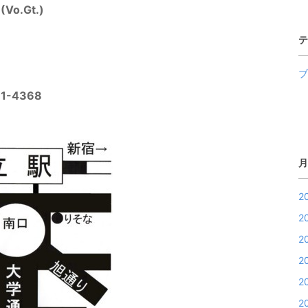
Vo.Gt.)
テ
ブ
-4368
月
2
2
2
2
2
2