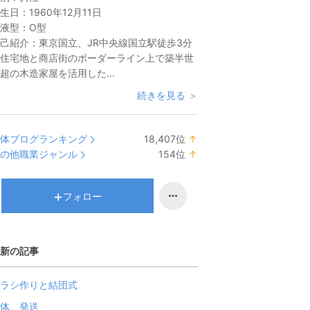
生日：
1960年12月11日
液型：
O型
己紹介：
東京国立、JR中央線国立駅徒歩3分
住宅地と商店街のボーダーライン上で築半世
超の木造家屋を活用した...
続きを見る ＞
体ブログランキング
18,407
位
↑
ラ
の他職業ジャンル
154
位
↑
ン
ラ
キ
ン
ン
キ
フォロー
グ
ン
上
グ
昇
上
新の記事
昇
ラシ作りと結団式
体、発送