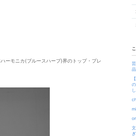
こ
ハーモニカ(ブルースハープ)界のトップ・プレ
芸
品
【
の
し
c
m
o
文
ぎ