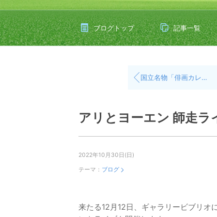
ブログトップ
記事一覧
国立名物「俳画カレンダー」は明日発売です。BASEでも買えます。そして…。
アリとヨーエン 師走ラ
2022年10月30日(日)
テーマ：
ブログ
来たる12月12日、ギャラリービブリ