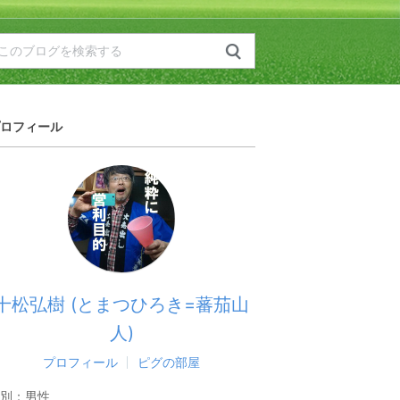
ロフィール
十松弘樹 (とまつひろき=蕃茄山
人)
プロフィール
ピグの部屋
別：
男性