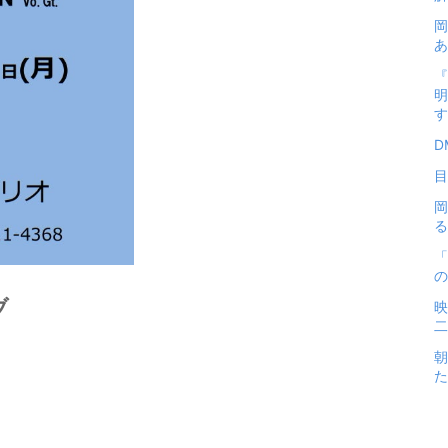
岡
あ
『
明
す
D
目
岡
る
「
の
ブ
映
二
朝
た