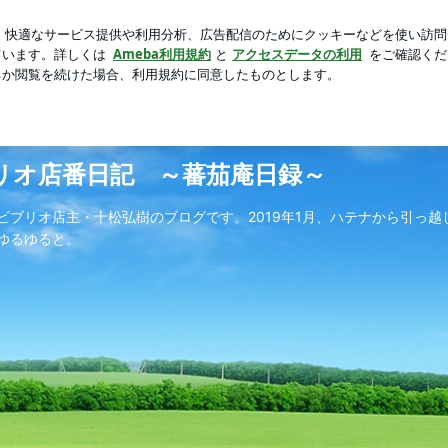
定番桃スイーツ
芸能人ブログ
人気ブログ
新規登録
～蕃茄庵日録～
リオ店番日記 ～蕃茄庵日録～
ビブリオ店主・十松弘樹のブログです。2019年1月、ハテナから引っ
ゆるゆると。