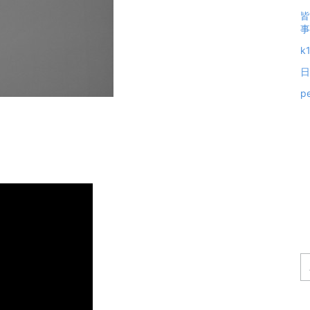
皆
事
k
日
p