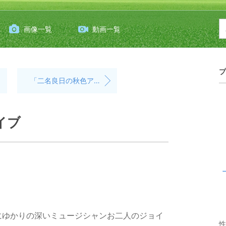
画像一覧
動画一覧
プ
「二名良日の秋色アジサイのリースワークショップ2022in東京国立市」無事終了
イブ
オにゆかりの深いミュージシャンお二人のジョイ
性