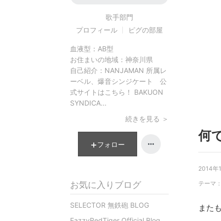
歌手
部門
プロフィール
ピグの部屋
血液型：
AB型
お住まいの地域：
神奈川県
自己紹介：
NANJAMAN 所属レ
ーベル、爆音シンジケート 公
式サイトはこちら！ BAKUON
SYNDICA...
続きを見る ＞
何で
フォロー
2014年
お気に入りブログ
テーマ
SELECTOR 無鉄砲 BLOG
また
EazzyRedTiger Official Blog