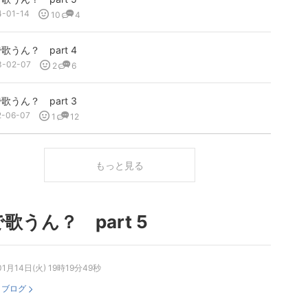
4-01-14
10
4
歌うん？ part 4
3-02-07
2
6
歌うん？ part 3
2-06-07
1
12
もっと見る
歌うん？ part 5
01月14日(火) 19時19分49秒
：
ブログ