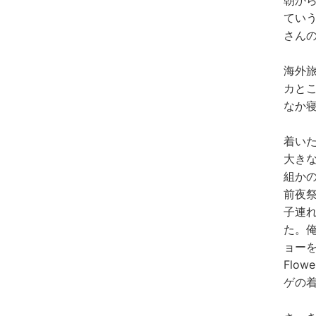
朝か
てい
さん
海外
カと
なか
着い
大き
組か
前夜
子連
た。
ョー
Flow
ゲの