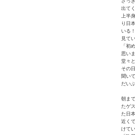
さっ
出て
上半
り日
いる
見て
「初
思い
堂々
その
聞い
だい
朝ま
たゲ
た日
近く
けて