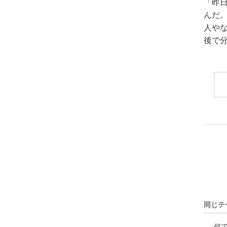
「昨
んだ
人や
後で
同じテ
何で