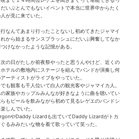
ら晩まで１４時間位レゲエを聞きまくって堪能できるっ
うだいぶとんでもないイベントで本当に世界中からたく
の人が見に来ていた。
旅行なんてあまり行ったことないし初めてきたジャマイ
これから始まるサンスプラッシュにだいぶ興奮してなか
寝つけなかったような記憶がある。
た次の日がたしか前夜祭やったと思うんやけど、近くの
なホテルの敷地内にステージを組んでバンドが演奏し何
のアーティストがライブをやっていた。
祭でも観客も千人位いて白人の観光客やジャマイカ人。
れの家族やカップルみんなが好きなように曲を聴いてい
俺らもビールを飲みながら初めて見るレゲエのバンドシ
を楽しんでいた。
ergonやDaddy Lizardも出ていてDaddy Lizardがトカ
着ぐるみみたいな物を着て歌っていて笑った。