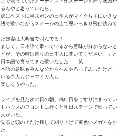
きまで歌っていたアーティストがステージを降り次誰が
くるんやと思っていたら、
身裸にベストに半ズボンの日本人がマイク片手にいきな
本語で歌いながらステージの上で思いっきり飛び跳ねて
！！
いた観客は大興奮で叫んでる！
めまして。日本語で歌っているから意味が分からないと
ますが、その時は周りの日本人に聞いてください。」と
と日本語で言ってまた歌いだした！ 笑
日本語の意味もみんな分からへんやろって思ったけど、
ている白人もジャマイカ人も
ぶ楽しそうやった。
でライブを見た次の日の朝、眠い目をこすり泊まってい
ストハウスのフロントに行くと昨日ステージで歌ってい
本人がいた。
で見ると頭の上だけ残して刈り上げて黄色いメガネをか
いた。