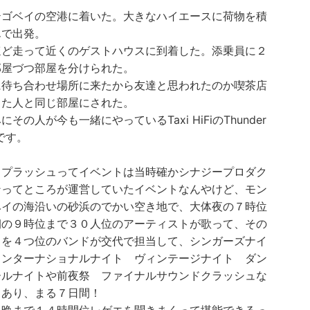
テゴベイの空港に着いた。大きなハイエースに荷物を積
んで出発。
ほど走って近くのゲストハウスに到着した。添乗員に２
部屋づつ部屋を分けられた。
に待ち合わせ場所に来たから友達と思われたのか喫茶店
った人と同じ部屋にされた。
にその人が今も一緒にやっているTaxi HiFiのThunder
erです。
スプラッシュってイベントは当時確かシナジープロダク
ンってところが運営していたイベントなんやけど、モン
ベイの海沿いの砂浜のでかい空き地で、大体夜の７時位
朝の９時位まで３０人位のアーティストが歌って、その
クを４つ位のバンドが交代で担当して、シンガーズナイ
インターナショナルナイト ヴィンテージナイト ダン
ールナイトや前夜祭 ファイナルサウンドクラッシュな
もあり、まる７日間！