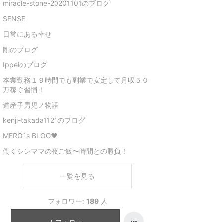
miracle-stone-20201101のブログ
SENSE
日常にある幸せ
剛のブログ
Ippeiのブログ
本業勤務１９時間でも副業で安定して月収５０
万稼ぐ習慣！
道産子男児ノ物語
kenji-takada1121のブログ
MERO`s BLOG❤︎
働くシンママの夜ご飯〜時間との勝負！
一覧を見る
フォロワー:
189
人
フォロー