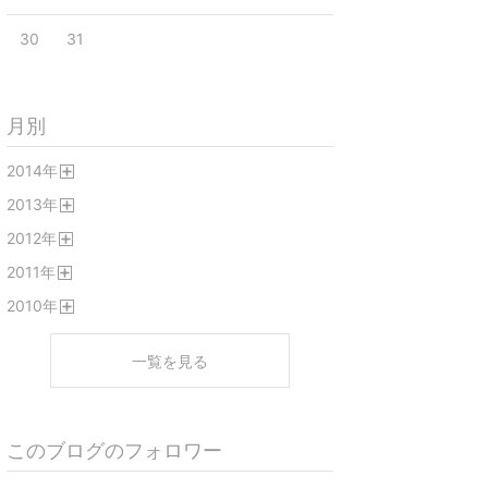
30
31
月別
2014
年
開
2013
年
く
開
2012
年
く
開
2011
年
く
開
2010
年
く
開
く
一覧を見る
このブログのフォロワー