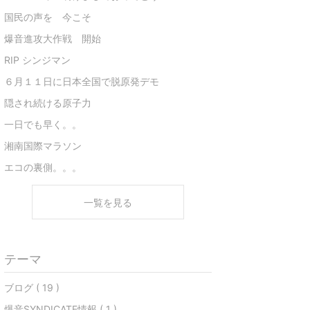
国民の声を 今こそ
爆音進攻大作戦 開始
RIP シンジマン
６月１１日に日本全国で脱原発デモ
隠され続ける原子力
一日でも早く。。
湘南国際マラソン
エコの裏側。。。
一覧を見る
テーマ
ブログ ( 19 )
爆音SYNDICATE情報 ( 1 )