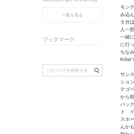
モン
み込
一覧を見る
５分
人一
一緒
ブックマーク
に行
ちなみ
Kill
サン
ショ
テゴ
から
バッ
ト 
スホ
んか