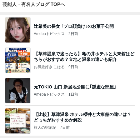
芸能人・有名人ブログ TOPへ
辻希美の長女 ｢プロ顔負け｣のお菓子公開
Amebaトピックス
2日前
【草津温泉で迷ったら】亀の井ホテルと大東舘はど
ちらがおすすめ？立地と温泉の違いも紹介
お得旅好き こはる
9日前
元TOKIO 山口 新居地公開に｢謙虚な部屋｣
Amebaトピックス
1日前
【比較】草津温泉 ホテル櫻井と大東舘の違いは？
どっちがおすすめか解説
旅人の宿泊記
7日前