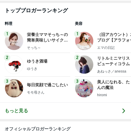
トップブロガーランキング
料理
美容
1
1
栄養士ママそっち～の
（旧アカウント）
簡単美味しいサイクル
ブログ【アラフォ
献立
社売却セカンドラ
そっち～
エマの日記
フ】
2
2
リトルミニマリス
ゆうき酒場
ビューティコラム 
ゆうき
little minimalist'
あねっさ／anessa
uty colum
3
3
美人になれる、た
毎日笑顔で過ごしたい
んの魔法
モモ母さん
hiromi
もっと見る
オフィシャルブロガーランキング