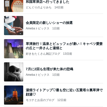
和国草津店へ行ってきました
どんぐりのよりみち
14日前
会員限定の新しいショーの抽選
Amebaトピックス
1日前
草津旅行！温泉とビュッフェが凄い！キャベツ愛妻
の丘と一井さんと湯畑と
好きをたくさん雑記ブログ
13日前
7月に2回も生理が来た体の悲鳴
Amebaトピックス
1日前
湯畑ライトアップ♡最も空に近い五重塔☆裏草津で
顔湯♡
モコナとお店のブログ
12日前