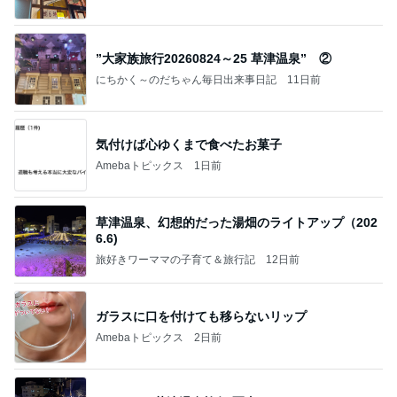
”大家族旅行20260824～25 草津温泉” ②
にちかく～のだちゃん毎日出来事日記
11日前
気付けば心ゆくまで食べたお菓子
Amebaトピックス
1日前
草津温泉、幻想的だった湯畑のライトアップ（202
6.6)
旅好きワーママの子育て＆旅行記
12日前
ガラスに口を付けても移らないリップ
Amebaトピックス
2日前