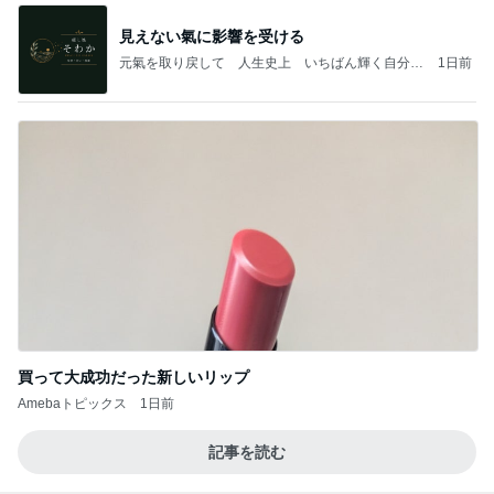
見えない氣に影響を受ける
元氣を取り戻して 人生史上 いちばん輝く自分に
1日前
なる٩( ᐛ )و
買って大成功だった新しいリップ
Amebaトピックス
1日前
記事を読む