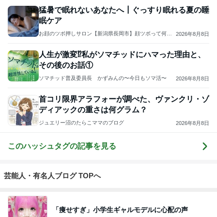
猛暑で眠れないあなたへ┃ぐっすり眠れる夏の睡
眠ケア
お顔のツボ押しサロン【新潟県長岡市】顔ツボって何？
2026年8月8日
内側から健康になる身体づくり
人生が激変⁉私がソマチッドにハマった理由と、
その後のお話①
ソマチッド普及委員長 かずみんの〜今日もソマ活〜
2026年8月8日
首コリ限界アラフォーが調べた、ヴァンクリ・ゾ
ディアックの重さは何グラム？
ジュエリー沼のたらこママのブログ
2026年8月8日
このハッシュタグの記事を見る
芸能人・有名人ブログ TOPへ
「痩せすぎ」小学生ギャルモデルに心配の声