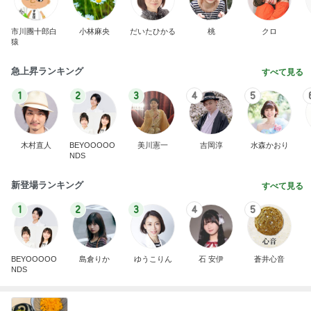
市川團十郎白
小林麻央
だいたひかる
桃
クロ
猿
急上昇ランキング
すべて見る
1
2
3
4
5
木村直人
BEYOOOOO
美川憲一
吉岡淳
水森かおり
NDS
新登場ランキング
すべて見る
1
2
3
4
5
BEYOOOOO
島倉りか
ゆうこりん
石 安伊
蒼井心音
NDS