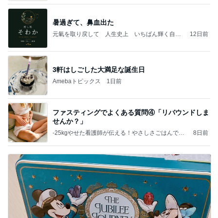
暑過ぎて、鼻血出た
元氣を取り戻して 人生史上 いちばん輝く自分
12日前
になる٩( ᐛ )و
3軒はしごした大満足な誕生日
Amebaトピックス
1日前
ファスティングでよくある質問④「リバウンドしま
せんか？」
‐25kgやせた看護師が伝える！やさしさごはんで整
8日前
える、発酵×予防医学レシピ