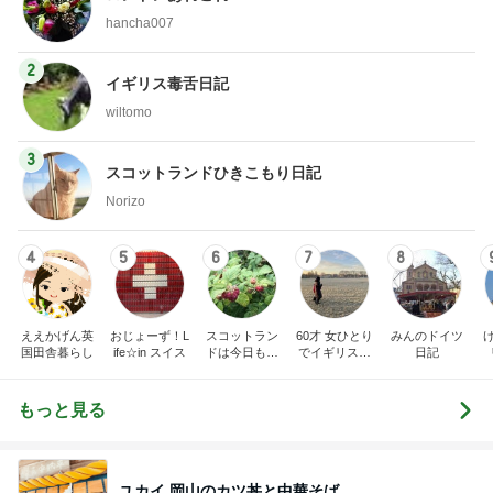
hancha007
2
イギリス毒舌日記
wiltomo
3
スコットランドひきこもり日記
Norizo
4
5
6
7
8
ええかげん英
おじょーず！L
スコットラン
60才 女ひとり
みんのドイツ
国田舎暮らし
ife☆in スイス
ドは今日も曇
でイギリスに
日記
り空
移住
もっと見る
ユカイ 岡山のカツ丼と中華そば