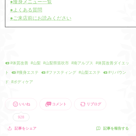
●痩身メニュー一覧
●よくある質問
●ご来店前にお読みください
#
体質改善
#
山梨
#
山梨県笛吹市
#
南アルプス
#
体質改善ダイエッ
ト
#
痩身エステ
#
ファスティング
#
山梨エステ
#
リバウン
ド
#
ボディケア
いいね
コメント
リブログ
928
記事を報告する
記事をシェア