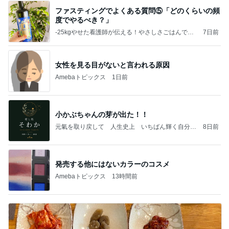
ファスティングでよくある質問⑤「どのくらいの頻
度でやるべき？」
‐25kgやせた看護師が伝える！やさしさごはんで整
7日前
える、発酵×予防医学レシピ
女性を見る目がないと言われる原因
Amebaトピックス
1日前
小かぶちゃんの芽が出た！！
元氣を取り戻して 人生史上 いちばん輝く自分に
8日前
なる٩( ᐛ )و
発売する他にはないカラーのコスメ
Amebaトピックス
13時間前