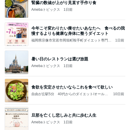
腎臓の数値が上がり見直す手作り食
Amebaトピックス
1日前
今年こそ変わりたい痩せたいあなたへ 食べるの我
慢するよりも健康な身体に整うダイエット
福岡県宗像市宮若市岡垣町鞍手町ダイエット専門リ
1日前
ンパサロン
暑い日のレストランは選び放題
Amebaトピックス
1日前
食欲を安定させたいならこれを食べて欲しい
自由が丘駅5分 40代からのダイエット/オールハ
10日前
ンド/痩身専門店 RILUCE（リルチェ）
旦那を亡くし悲しみと共に歩む人生
Amebaトピックス
1日前