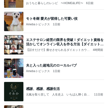
おうちと暮らしのレシピ 〜HOME&LIFE〜
6日前
モト冬樹 愛犬が習得した可愛い技
Amebaトピックス
1日前
エステサロン経営の限界を突破！ダイエット資格を
活かしてオンライン収入を作る方法【ダイエット資
格】
【話すだけで】痩せさせられるダイエットカウン
4時間前
セラー養成講座・押し付けない責めないダイエッ
ト！
夫と入った超地元のローカルパブ
Amebaトピックス
1日前
感謝、感謝、感謝生活
元氣を取り戻して 人生史上 いちばん輝く自分
11日前
になる٩( ᐛ )و