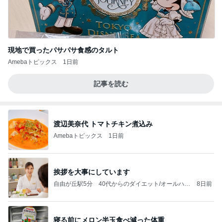
現地で買ったパサパサ食感のタルト
Amebaトピックス
1日前
記事を読む
渡辺美奈代 トマトチキン煮込み
Amebaトピックス
1日前
挨拶を大事にしています
自由が丘駅5分 40代からのダイエット/オールハン
8日前
ド/痩身専門店 RILUCE（リルチェ）
寝る前にメロン半玉食べ減った体重