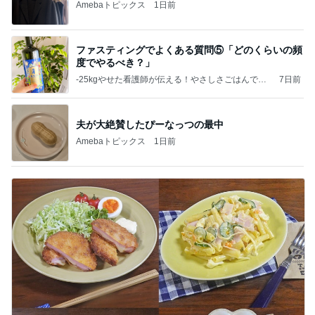
Amebaトピックス
1日前
ファスティングでよくある質問⑤「どのくらいの頻
度でやるべき？」
‐25kgやせた看護師が伝える！やさしさごはんで整
7日前
える、発酵×予防医学レシピ
夫が大絶賛したぴーなっつの最中
Amebaトピックス
1日前