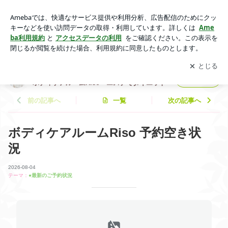
痩身 山梨 笛吹市 ダイエット 足痩せ ４０代 食べ痩せ
| 山梨｜笛吹市 ４０歳 ２サイズダウン ボディケアルー
アプリをダウンロードして
ブログの更新通知
を受け取りまし
開く
ムRiso エステでダイエット
ょう。
山梨｜笛吹市 ４０歳 ２サイズダウン
フォロー
ボディケアルームRiso エステでダイエット
前の記事へ
一覧
次の記事へ
ボディケアルームRiso 予約空き状
況
2026-08-04
テーマ：
●最新のご予約状況