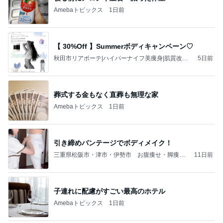
Amebaトピックス
1日前
【 30%Off 】Summerボディキャンペーン♡
秋田市リアボーテ|ハイパーナイフ美痩身|肌質改善|
5日前
肌育|肌管理|スウェディッシュ|水光肌|艶肌小顔|輪
郭骨格美UmiUsagiのブログ
葬式する金もなく直葬も無理な家
Amebaトピックス
1日前
引き締めバンテージでボディメイク！
三重県松阪市・津市・伊勢市 お腹痩せ・脚痩せ
11日前
はユーフルールのオールハンドエステにおまか
せ！
子連れに配慮がすごい最高のホテル
Amebaトピックス
1日前