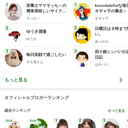
1
1
栄養士ママそっち～の
kosodatefulな毎
簡単美味しいサイクル
オギャ子の暴走～
献立
そっち～
オギャ子
2
2
日曜日は９時まで
ゆうき酒場
い。
ゆうき
あべかわ
3
3
四十路シンパパの
毎日笑顔で過ごしたい
日記
モモ母さん
はやパパ
もっと見る
オフィシャルブロガーランキング
総合ランキング
すべて見る
1
2
3