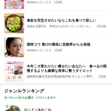
Amebaトピックス
1日前
食欲を安定させたいならこれを食べて欲しい
自由が丘駅5分 40代からのダイエット/オールハ
10日前
ンド/痩身専門店 RILUCE（リルチェ）
柴咲コウ 喜びの報告に芸能界からも祝福
Amebaトピックス
2日前
今年こそ変わりたい痩せたいあなたへ 食べるの我
慢するよりも健康な身体に整うダイエット
福岡県宗像市宮若市岡垣町鞍手町ダイエット専門リ
1日前
ンパサロン
ジャンルランキング
ヨーロッパからお届け
6,541人参加中
1
ロンドンあれこれ