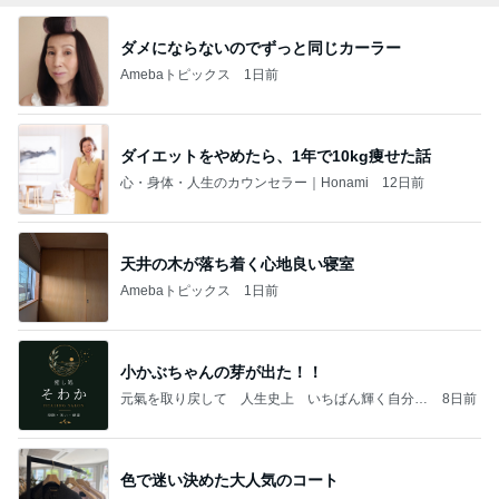
ダメにならないのでずっと同じカーラー
Amebaトピックス
1日前
ダイエットをやめたら、1年で10kg痩せた話
心・身体・人生のカウンセラー｜Honami
12日前
天井の木が落ち着く心地良い寝室
Amebaトピックス
1日前
小かぶちゃんの芽が出た！！
元氣を取り戻して 人生史上 いちばん輝く自分に
8日前
なる٩( ᐛ )و
色で迷い決めた大人気のコート