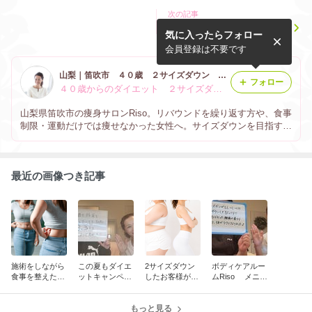
次の記事
施術をしながら食事を整えた
気に入ったらフォロー
お客様の足を引っ張っていた
行動とは…
会員登録は不要です
山梨｜笛吹市 ４０歳 ２サイズダウン ボディケアルームRiso エステでダイエット
フォロー
４０歳からのダイエット ２サイズダウンを叶える！ 黒部めぐみ
山梨県笛吹市の痩身サロンRiso。リバウンドを繰り返す方や、食事
制限・運動だけでは痩せなかった女性へ。サイズダウンを目指す痩
身施術とダイエット情報、お客様の変化を発信しています。
最近の画像つき記事
施術をしながら
この夏もダイエ
2サイズダウン
ボディケアルー
食事を整えたお
ットキャンペー
したお客様が意
ムRiso メニュ
客様の足を引っ
ン！第一弾開催
識していたこと
ーと詳細
張っていた行動
とは…
もっと見る