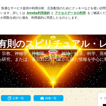
1歳の水着姿に絶賛
芸能人ブログ
人気ブログ
新規登録
アル・レポート
有則のスピリチュアル・
、宗教、神秘学、神智学、哲学、政治、経済、科学、医
を研究、または、各分野の専門家から得た情報を中心に
記事一覧
画像一覧