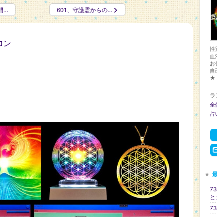
開…
601、守護霊からの…
ロン
性
血
お
自
★
ラ
全
占
7
と
7