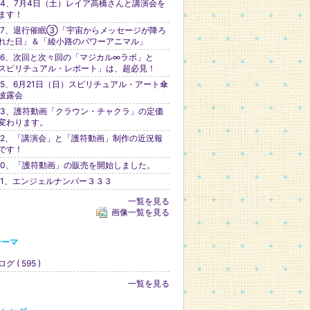
34、7月4日（土）レイア高橋さんと講演会を
ます！
37、退行催眠③「宇宙からメッセージが降ろ
れた日」＆「綾小路のパワーアニマル」
36、次回と次々回の「マジカル∞ラボ」と
スピリチュアル・レポート」は、超必見！
35、6月21日（日）スピリチュアル・アート傘
披露会
33、護符動画「クラウン・チャクラ」の定価
変わります。
32、「講演会」と「護符動画」制作の近況報
です！
30、「護符動画」の販売を開始しました。
31、エンジェルナンバー３３３
一覧を見る
画像一覧を見る
テーマ
グ ( 595 )
一覧を見る