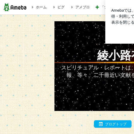
ホーム
ピグ
アメブロ
「ナイスバディ」5
602、光の瞑想DVDとメタトロン | 綾小路有則のスピリチュ
綾小路
スピリチュアル・レポートは
報、等々、二千冊近い文献
ブログトップ