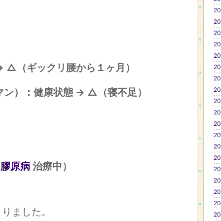
20
20
20
20
20
→ △（ギックリ腰から１ヶ月）
20
20
20
ギマン）：健康状態 → △（寝不足）
20
20
20
20
20
20
（
膠原病
治療中）
20
20
20
20
まりました。
20