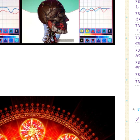
7
し
7
さ
7
「
7
の
7
が
7
告
7
7
ブロ