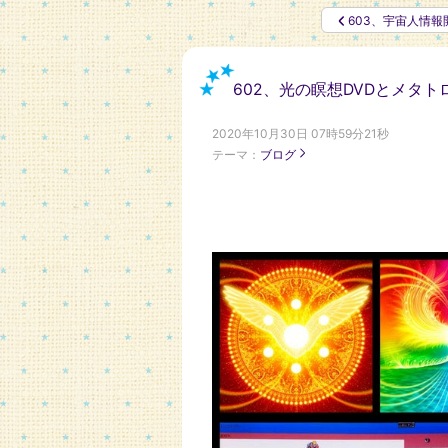
603、宇宙人情報
602、光の瞑想DVDとメタト
2020年10月30日 07時59分21秒
テーマ：
ブログ