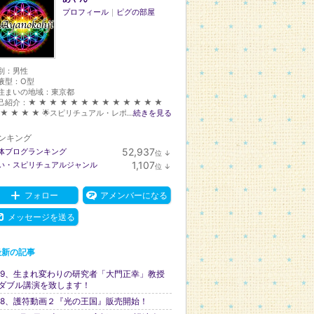
プロフィール
｜
ピグの部屋
別：
男性
液型：
O型
住まいの地域：
東京都
己紹介：★ ★ ★ ★ ★ ★ ★ ★ ★ ★ ★ ★ ★
 ★ ★ ★ ★ 🌟スピリチュアル・レポ...
続きを見る
ンキング
52,937
体ブログランキング
位
↓
ラ
1,107
い・スピリチュアルジャンル
位
↓
ン
ラ
キ
ン
ン
キ
フォロー
アメンバーになる
グ
ン
下
グ
メッセージを送る
降
下
降
最新の記事
39、生まれ変わりの研究者「大門正幸」教授
ダブル講演を致します！
38、護符動画２『光の王国』販売開始！