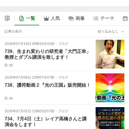
一覧
人気
画像
テーマ
記事の表示
絞り込みなし
2026年07月19日 05時33分41秒
・
ブログ
739、生まれ変わりの研究者「大門正幸」
教授とダブル講演を致します！
39
2026年07月06日 22時07分07秒
・
ブログ
738、護符動画２『光の王国』販売開始！
39
2026年07月02日 12時03分57秒
・
ブログ
734、7月4日（土）レイア高橋さんと講
演会をします！