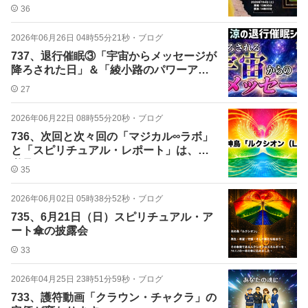
36
2026年06月26日 04時55分21秒
・
ブログ
737、退行催眠③「宇宙からメッセージが
降ろされた日」＆「綾小路のパワーアニ
マル」
27
2026年06月22日 08時55分20秒
・
ブログ
736、次回と次々回の「マジカル∞ラボ」
と「スピリチュアル・レポート」は、超
必見！
35
2026年06月02日 05時38分52秒
・
ブログ
735、6月21日（日）スピリチュアル・ア
ート傘の披露会
33
2026年04月25日 23時51分59秒
・
ブログ
733、護符動画「クラウン・チャクラ」の