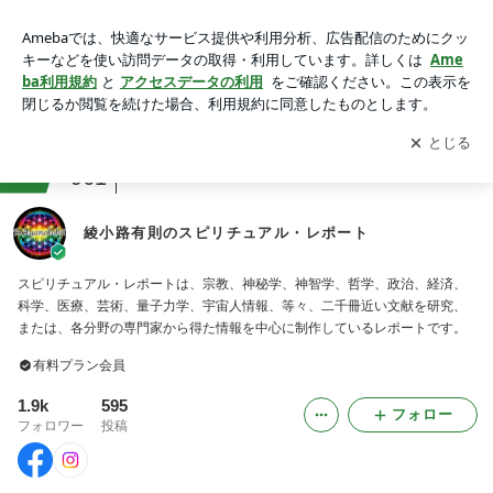
綾小路有則のスピリチュアル・レポート
アプリをダウンロードして
ブログの更新通知
を受け取りまし
開く
ょう。
ranking
占い・スピリチュアルジャンル
961
綾小路有則のスピリチュアル・レポート
スピリチュアル・レポートは、宗教、神秘学、神智学、哲学、政治、経済、
科学、医療、芸術、量子力学、宇宙人情報、等々、二千冊近い文献を研究、
または、各分野の専門家から得た情報を中心に制作しているレポートです。
有料プラン会員
1.9k
595
フォロー
フォロワー
投稿