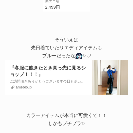
楽天市場
ベンツロングタイトス
2,499円
カート レディース / ス
カート タイトスカート
ウエストゴム 春夏 [イ
ージーケア][あす楽対
応]
そういえば
先日着ていたリエディアイテムも
ブルーだったな
✨♡
『冬服に飽きたとき真っ先に見るシ
ョップ！！！』
ご訪問頂きありがとうございます今日もポカポカ陽気☀️カラーアイテムを投入しました！♩今日のコーデタートルニット : リエディサロペット : my:niaスニー…
ameblo.jp
カラーアイテムが本当に可愛くて！！
しかもプチプラ✨