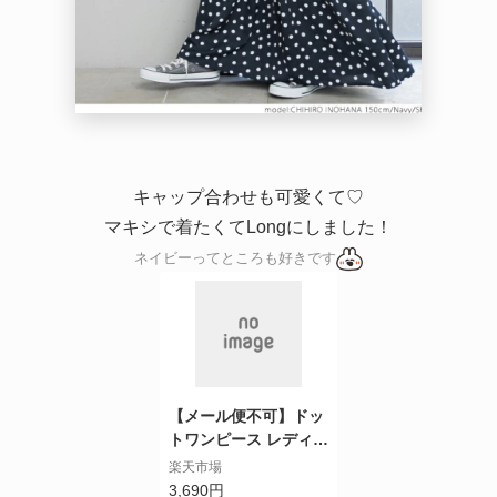
キャップ合わせも可愛くて♡
マキシで着たくてLongにしました！
ネイビーってところも好きです
【メール便不可】ドッ
トワンピース レディー
ス Vネック ドルマンス
楽天市場
リーブ ドット柄 バル
3,690円