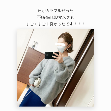
大人カジュアル きれい
め】
紐がカラフルだった
不織布の3Dマスクも
すごくすごく良かったです！！！