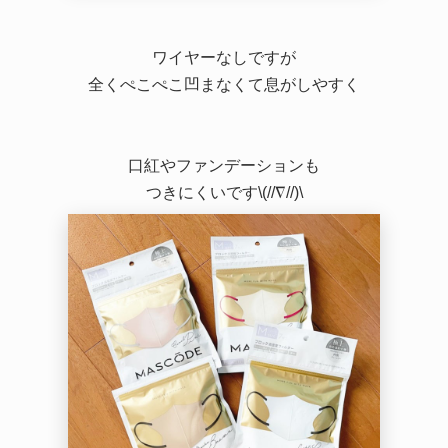
ワイヤーなしですが
全くぺこぺこ凹まなくて息がしやすく
口紅やファンデーションも
つきにくいです\(//∇//)\