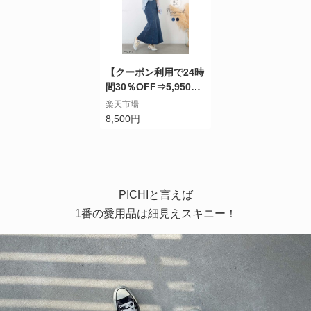
【クーポン利用で24時
間30％OFF⇒5,950
円】着丈が選べるマー
楽天市場
メイドデニムスカート
8,500円
ライン ストレッチ ロ
ングスカート ファスナ
ー付き マキシスカート
ブルー スミクロ カジ
ュアル 春夏秋冬 ボト
PICHIと言えば
ム denim PICHI オリ
1番の愛用品は細見えスキニー！
ジナル 8500 2.4