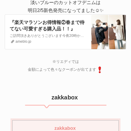
淡いブルーのカットオフデニムは
明日2/5新色発売になってました☺︎✨
『楽天マラソンお得情報②春まで待
てない可愛すぎる購入品！！』
ご訪問頂きありがとうございます今夜20時からスタートする楽天マラソン！お得情報とコーデを一緒に載せていきます☺︎meri1/24 20:00〜4時間限定全品1…
ameblo.jp
※リエディでは
金額によって
色々なクーポンが出てます
zakkabox
zakkabox