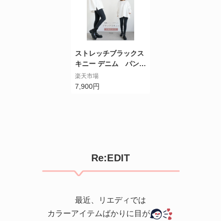
ストレッチブラックス
キニー デニム パンツ
美ライン ストレッチパ
楽天市場
ンツ スミクロ カジュ
7,900円
アル 春夏秋冬 ボトム
denim PICHI オリジナ
ル 7900
Re:EDIT
最近、リエディでは
カラーアイテムばかりに目が