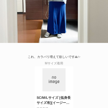
これ、カラバリ増えて欲しいです🙏✨
Mサイズ着用
SC/M/Lサイズ [低身長
サイズ有][イージーケ
ア]リブポンチバック