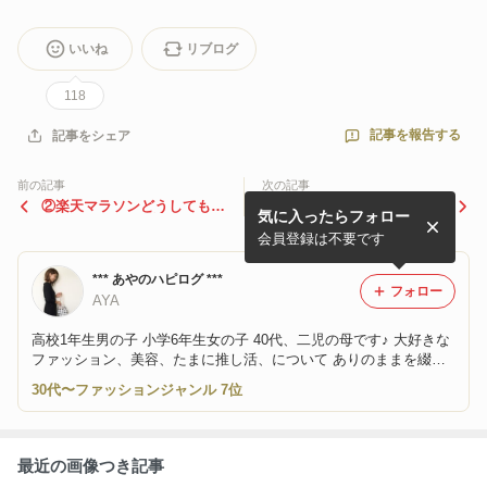
いいね
リブログ
118
記事を報告する
記事をシェア
前の記事
次の記事
②楽天マラソンどうしても購
ひと目みたらキュンするデメ
気に入ったらフォロー
入したい品！/挑戦したいも
リットなしのお値段以上
の！
品！！/マツエク
会員登録は不要です
*** あやのハピログ ***
フォロー
AYA
高校1年生男の子 小学6年生女の子 40代、二児の母です♪ 大好きな
ファッション、美容、たまに推し活、について ありのままを綴っ
てます☺︎
30代〜ファッションジャンル 7位
最近の画像つき記事