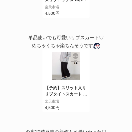
ク ワイド ゆったり 大
楽天市場
きめ ワンマイルウェア
4,500円
セットアップ SETUP
ブラック チャコールブ
ラウン リラックス 着
心地 おしゃれ PICHI
単品使いでも可愛いリブスカート♡
ピイチ オリジナル 2.1
めちゃくちゃ楽ちんそうです
【予約】スリット入り
リブタイトスカート ス
トレッチ入り ロングス
楽天市場
カート マキシスカート
4,500円
大人 カジュアル ブラ
ック チャコールブラウ
ン バックスリット ワ
ンマイルウェア ウエス
今夜20時発売の新作も可愛いかった♡