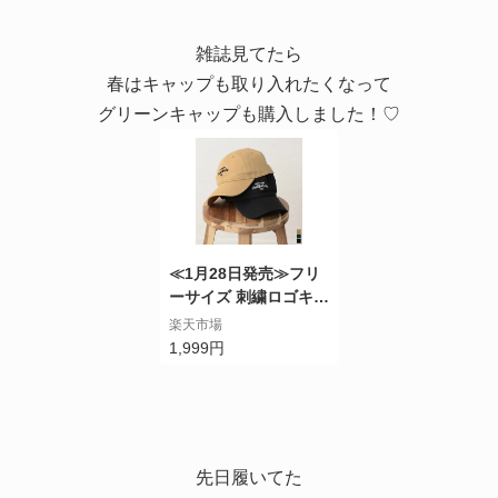
雑誌見てたら
春はキャップも取り入れたくなって
グリーンキャップも購入しました！♡
≪1月28日発売≫フリ
ーサイズ 刺繍ロゴキャ
ップ レディース / 帽子
楽天市場
キャップ 刺繍ロゴ レ
1,999円
ディース 紫外線対策
[あす楽対応]
先日履いてた