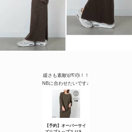
緩さも素敵\(//∇//)\！！
NBに合わせたいです♩
【予約】オーバーサイ
ズリブトップス Uネッ