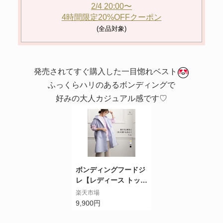
2/4 20:00〜
4時間限定20%OFFクーポン
(全品対象)
発売されてすぐ購入した一目惚れベスト
ふっくらハリのあるボンディングで
好みの大人カジュアル感です♡
ボンディングフードジ
レ【レディース トップ
ス アウター ジャケッ
楽天市場
ト ジレ ベスト フード
9,900円
ボンディング バイカラ
ー 軽量 軽い ゆったり