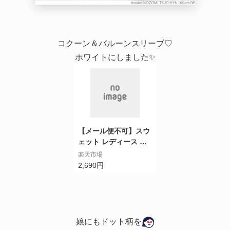
コクーン＆バルーンスリーブ♡
ホワイトにしました✨
【メール便不可】スウ
ェット レディース 長
袖 クルーネック コク
楽天市場
ーン バルーンスリーブ
2,690円
テールカット 前後差
無地 21aw coca コカ
娘にもドット柄を