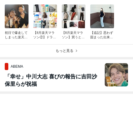
初日で爆走して
【8月楽天マラ
【8月楽天マラ
【追記】思わず
しまった楽天マ
ソン②】ドラッ
ソン】買うと決
固まった出来事/
ラソン購入品！
グストアよりお
めてる4点/愛用
気になるデニム
珍しく動いたIn
得！/見つけた！
SHOPお得情報
に半額クーポン/
stagram
金額条件なし5
もっと見る
再販目白押し今
5%OFFクーポ
期ラスト
ン
ABEMA
「幸せ」中川大志 喜びの報告に吉田沙
保里らが祝福