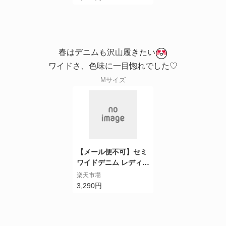
ーンスリーブ ギャザー
ウエストゴム 22ss co
ca コカ
春はデニムも沢山履きたい
ワイドさ、色味に一目惚れ
でした♡
Mサイズ
【メール便不可】セミ
ワイドデニム レディー
ス フロントポケット
楽天市場
バックポケット ウエス
3,290円
トゴム ハイウエスト
ヴィンテージ 22ss co
ca コカ