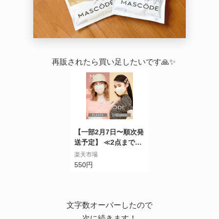
再販されたら買い足したいです🙏✨
【一部2月7日〜順次発
送予定】 ≪2点までネ
コポス対応≫ 不織布マ
楽天市場
スク カラーマスク お
550円
しゃれマスク マスク
血色マスク 女性用マス
ク 小さめマスク 4層構
造 柄マスク リンクコ
文字数オーバーしたので
ーデ 【 マスコード / M
次に続きます！