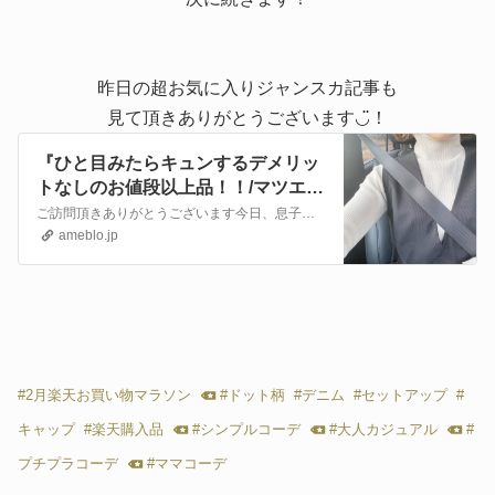
ASCODE 】1袋7枚入
り
昨日の超お気に入りジャンスカ記事も
見て頂きありがとうございます◡̈︎！
『ひと目みたらキュンするデメリッ
トなしのお値段以上品！！/マツエ
ク』
ご訪問頂きありがとうございます今日、息子のクラスのダンスフェスティバルの配信がありました🕺去年中止になった運動会の代わりにクラスみんなで取り組んできたダンス…
ameblo.jp
#
2月楽天お買い物マラソン
#
ドット柄
#
デニム
#
セットアップ
#
キャップ
#
楽天購入品
#
シンプルコーデ
#
大人カジュアル
#
プチプラコーデ
#
ママコーデ