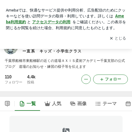
AXIS柔術アカデミー千葉支部公式ブログ 船橋市・習志野市
格闘技道場（ジム）日本唯一ヒクソングレイシー直系 キッ
アプリをダウンロードして
ブログの更新通知
を受け取りまし
開く
ズ・小学生クラス
ょう。
AXIS柔術アカデミー千葉支部公式ブログ 船橋市・習
志野市格闘技道場（ジム）日本唯一ヒクソングレイシ
ー直系 キッズ・小学生クラス
千葉県船橋市東船橋駅の近くの道場ＡＸＩＳ柔術アカデミー千葉支部の公式
ブログ 道場のお知らせ・練習の様子等を伝えます
110
4.4k
フォロー
フォロワー
投稿
一覧
人気
画像
テーマ