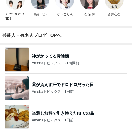
BEYOOOOO
島倉りか
ゆうこりん
石 安伊
蒼井心音
NDS
芸能人・有名人ブログ TOPへ
神がかってる掃除機
Amebaトピックス
21時間前
薬が貰えず汗でドロドロだった日
Amebaトピックス
1日前
当選し無料で引き換えたKFCの品
Amebaトピックス
1日前