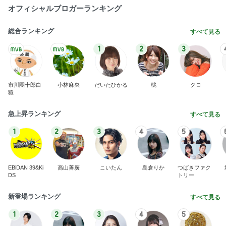
オフィシャルブロガーランキング
総合ランキング
すべて見る
1
2
3
市川團十郎白
小林麻央
だいたひかる
桃
クロ
猿
急上昇ランキング
すべて見る
1
2
3
4
5
EBiDAN 39&Ki
高山善廣
こいたん
島倉りか
つばきファク
DS
トリー
新登場ランキング
すべて見る
1
2
3
4
5