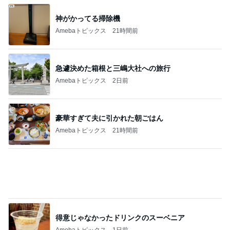
真っ赤な顔で水風呂に入った旦那
Amebaトピックス
19時間前
記事を読む
山田 幻想的な竹林で不思議体験
Amebaトピックス
1日前