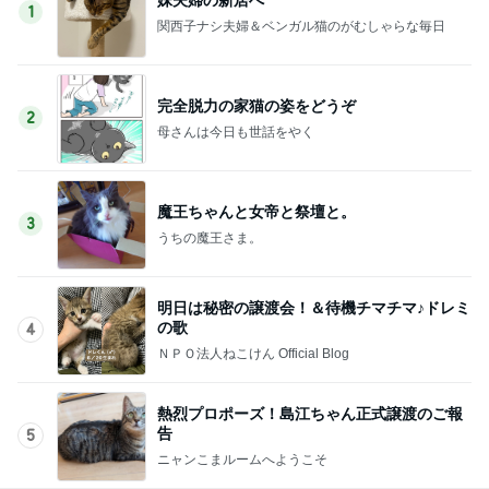
1
関西子ナシ夫婦＆ベンガル猫のがむしゃらな毎日
完全脱力の家猫の姿をどうぞ
2
母さんは今日も世話をやく
魔王ちゃんと女帝と祭壇と。
3
うちの魔王さま。
明日は秘密の譲渡会！＆待機チマチマ♪ドレミ
の歌
4
ＮＰＯ法人ねこけん Official Blog
熱烈プロポーズ！島江ちゃん正式譲渡のご報
告
5
ニャンこまルームへようこそ