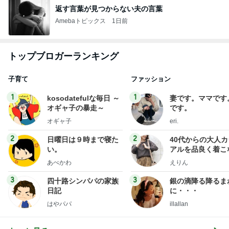
返す言葉が見つからない夫の言葉
Amebaトピックス
1日前
トップブロガーランキング
子育て
ファッション
1
1
kosodatefulな毎日 ～
妻です。ママです
オギャ子の暴走～
です。
オギャ子
eri.
2
2
日曜日は９時まで寝た
40代からの大人
い。
アルを品良く着こ
ファッションブロ
あべかわ
えりん
3
3
四十路シンパパの家族
銀の滴降る降るま
日記
に・・・
はやパパ
illallan