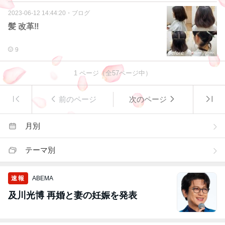
2023-06-12 14:44:20
・
ブログ
髪 改革‼️
9
1
ページ（全
57
ページ中）
前のページ
次のページ
月別
テーマ別
速報
ABEMA
及川光博 再婚と妻の妊娠を発表