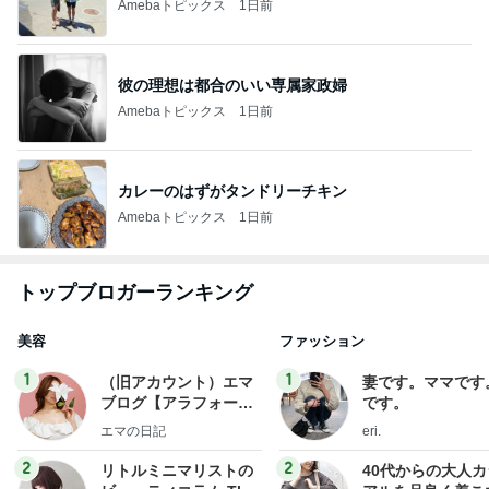
Amebaトピックス
1日前
彼の理想は都合のいい専属家政婦
Amebaトピックス
1日前
カレーのはずがタンドリーチキン
Amebaトピックス
1日前
トップブロガーランキング
美容
ファッション
1
1
（旧アカウント）エマ
妻です。ママです
ブログ【アラフォー会
です。
社売却セカンドライ
エマの日記
eri.
フ】
2
2
リトルミニマリストの
40代からの大人