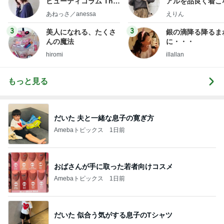
ビューティコラム The
アルを品良く着こ
little minimalist's bea
ファッションブロ
あねっさ／anessa
えりん
uty colum
3
3
美人になれる、たくさ
銀の滴降る降るま
んの魔法
に・・・
hiromi
illallan
もっと見る
だいた 夫と一緒な息子の寛ぎ方
Amebaトピックス
1日前
おばさんが手に取った若者向けコスメ
Amebaトピックス
1日前
だいた 似合う気がする息子のTシャツ