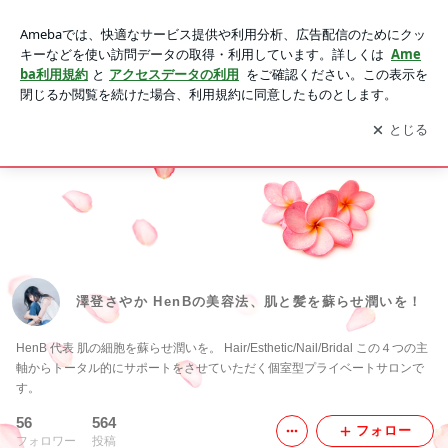
澤登さやか HenBの美容法、肌と髪を蘇らせ潤いを！
アプリをダウンロードして
ブログの更新通知
を受け取りまし
開く
ょう。
Ameblo
Home
澤登さやか HenBの美容法、肌と髪を蘇らせ潤いを！
HenB 代表 肌の細胞を蘇らせ潤いを。 Hair/Esthetic/Nail/Bridal この４つの主
軸からトータル的にサポートをさせていただく個室型プライベートサロンで
す。
56
564
フォロー
フォロワー
投稿