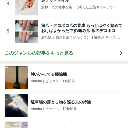
赤フットネイル
4
浦和・爪の健康を第一に考えた上品ネイルデザイン
が人気のネイルサロン・ネイルスクール・ローズク
レア・
深爪・デコボコ爪の育成 もっとはやく始めて
おけばよかったです/噛み爪 爪のデコボコ
5
深爪矯正 自爪育成ネイルサロン【 噛み爪 そり爪 デ
コボコ爪 むしり癖】 東京・町田 ｜小田急線 横浜線
ネイルサロンアリューム
このジャンルの記事をもっと見る
神がかってる掃除機
Amebaトピックス
1時間前
駐車場の落とし物を巡る夫の持論
Amebaトピックス
10時間前