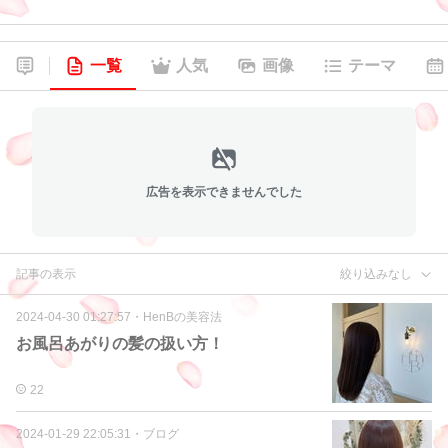
一覧
人気
画像
テーマ
広告を表示できませんでした
記事の表示
絞り込みなし
2024-04-30 01:27:57
・
HenBの美容法
お風呂あがりの髪の扱い方！
22
2024-01-29 22:05:31
・
ブログ