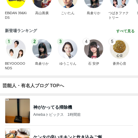
EBiDAN 39&Ki
高山善廣
こいたん
島倉りか
つばきファク
DS
トリー
新登場ランキング
すべて見る
1
2
3
4
5
BEYOOOOO
島倉りか
ゆうこりん
石 安伊
蒼井心音
NDS
芸能人・有名人ブログ TOPへ
神がかってる掃除機
Amebaトピックス
1時間前
ケンタの辛いチキンと炊き込みご飯