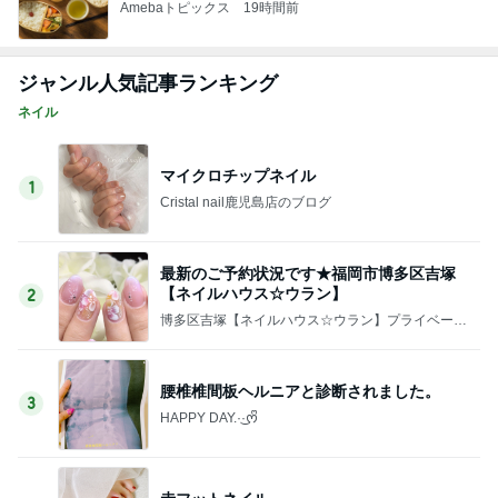
Amebaトピックス
19時間前
ジャンル人気記事ランキング
ネイル
マイクロチップネイル
1
Cristal nail鹿児島店のブログ
最新のご予約状況です★福岡市博多区吉塚
【ネイルハウス☆ウラン】
2
博多区吉塚【ネイルハウス☆ウラン】プライベート
重視・大人の女性のためのネイルサロン
腰椎椎間板ヘルニアと診断されました。
3
HAPPY DAY.·͜·ᰔᩚ