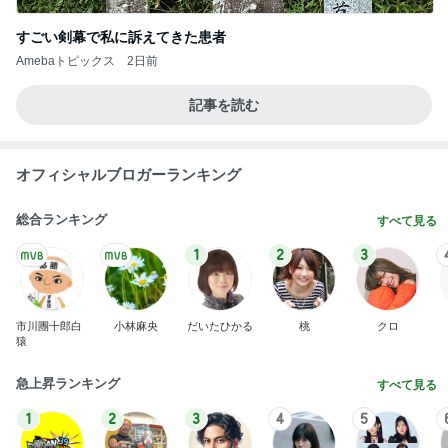
すごい剣幕で私に訴えてきた患者
Amebaトピックス
2日前
記事を読む
オフィシャルブロガーランキング
総合ランキング
すべて見る
1
2
3
市川團十郎白
小林麻央
だいたひかる
桃
クロ
猿
急上昇ランキング
すべて見る
1
2
3
4
5