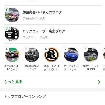
2
加藤商会パパさんのブログ
加藤商会パパさん
3
ロックウェーブ 店主ブログ
ロックウェーブ店主
4
5
6
7
8
ユウ⭐︎のスロー
stickpropoの
麻婆（あさば
ヤ〜マダのラ
enjoyドリフト
R
RCライフ
ブログ
あ）のラジコ
ジコンサーキ
SLIDER
ンblog
ット奮闘記
もっと見る
トップブロガーランキング