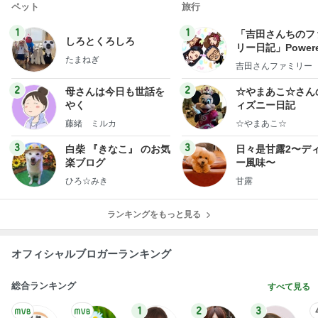
ペット
旅行
1
1
「吉田さんちのフ
しろとくろしろ
リー日記」Powere
たまねぎ
y Ameba 吉田さ
吉田さんファミリー
ミリーオフィシャ
ログ
2
2
母さんは今日も世話を
☆やまあこ☆さん
やく
ィズニー日記
藤緒 ミルカ
☆やまあこ☆
3
3
白柴 『きなこ』 のお気
日々是甘露2〜デ
楽ブログ
ー風味〜
ひろ☆みき
甘露
ランキングをもっと見る
オフィシャルブロガーランキング
総合ランキング
すべて見る
1
2
3