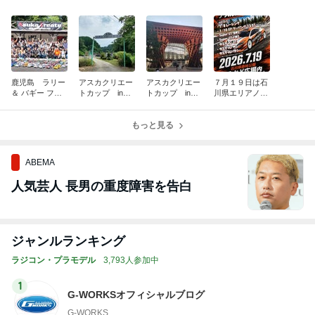
鹿児島 ラリー
アスカクリエー
アスカクリエー
７月１９日は石
＆ バギー フェ
トカップ in
トカップ in
川県エリアノー
ス！
エリアノースサ
エリアノースサ
スサーキットで
ーキット 2
ーキット 1
アスカクリエー
もっと見る
トカップです！
ABEMA
人気芸人 長男の重度障害を告白
ジャンルランキング
ラジコン・プラモデル
3,793人参加中
1
G-WORKSオフィシャルブログ
G-WORKS