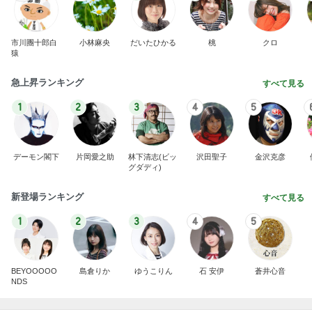
市川團十郎白
小林麻央
だいたひかる
桃
クロ
猿
急上昇ランキング
すべて見る
1
2
3
4
5
デーモン閣下
片岡愛之助
林下清志(ビッ
沢田聖子
金沢克彦
グダディ)
新登場ランキング
すべて見る
1
2
3
4
5
BEYOOOOO
島倉りか
ゆうこりん
石 安伊
蒼井心音
NDS