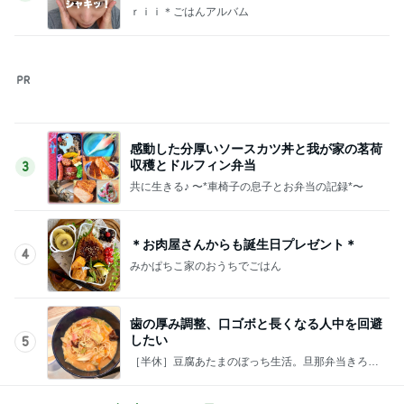
共に生きる♪ 〜*車椅子の息子とお弁当の記録*〜
＊お肉屋さんからも誕生日プレゼント＊
4
みかぱちこ家のおうちでごはん
歯の厚み調整、口ゴボと長くなる人中を回避
したい
5
［半休］豆腐あたまのぼっち生活。旦那弁当きろく
はお休み中
このジャンルの記事をもっと見る
レジェンド松下のなんでもプレゼン！
Amebaトピックス
6時間前
痛くて堪らないのに食べたふかし芋