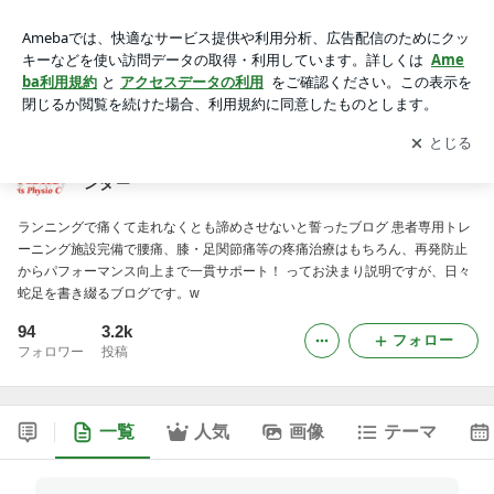
スポーツ障害 運動療法専門施設 麻生スポーツ理学センター
アプリをダウンロードして
ブログの更新通知
を受け取りまし
開く
ょう。
スポーツ障害 運動療法専門施設 麻生スポーツ理学セ
ンター
ランニングで痛くて走れなくとも諦めさせないと誓ったブログ 患者専用トレ
ーニング施設完備で腰痛、膝・足関節痛等の疼痛治療はもちろん、再発防止
からパフォーマンス向上まで一貫サポート！ ってお決まり説明ですが、日々
蛇足を書き綴るブログです。w
94
3.2k
フォロー
フォロワー
投稿
一覧
人気
画像
テーマ