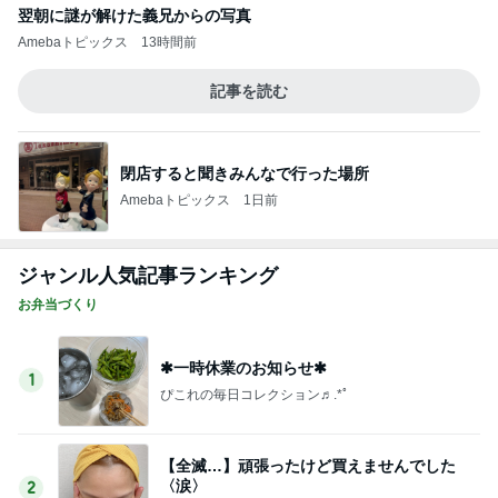
ジャンル人気記事ランキング
お弁当づくり
✱一時休業のお知らせ✱
1
ぴこれの毎日コレクション♬.*ﾟ
【全滅…】頑張ったけど買えませんでした
〈涙〉
2
ｒｉｉ＊ごはんアルバム
感動した分厚いソースカツ丼と我が家の茗荷
収穫とドルフィン弁当
3