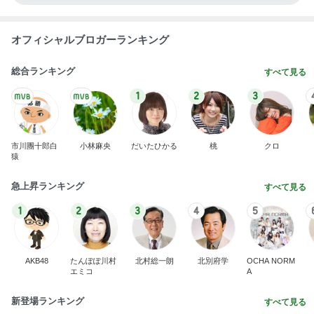
オフィシャルブロガーランキング
総合ランキング
すべて見る
1
2
3
市川團十郎白
小林麻央
だいたひかる
桃
クロ
猿
急上昇ランキング
すべて見る
1
2
3
4
5
AKB48
たんぽぽ川村
北村総一朗
北別府学
OCHA NORM
エミコ
A
新登場ランキング
すべて見る