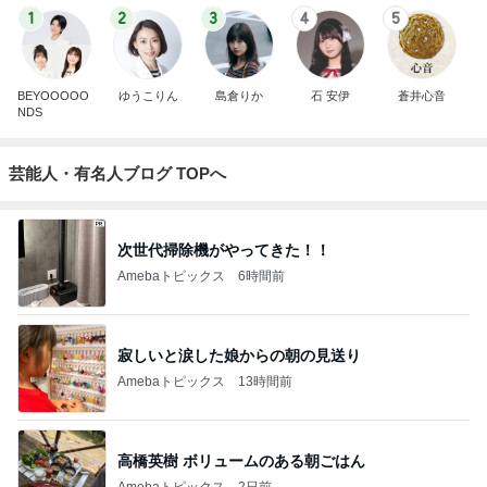
1
2
3
4
5
BEYOOOOO
ゆうこりん
島倉りか
石 安伊
蒼井心音
NDS
芸能人・有名人ブログ TOPへ
次世代掃除機がやってきた！！
Amebaトピックス
6時間前
寂しいと涙した娘からの朝の見送り
Amebaトピックス
13時間前
高橋英樹 ボリュームのある朝ごはん
Amebaトピックス
2日前