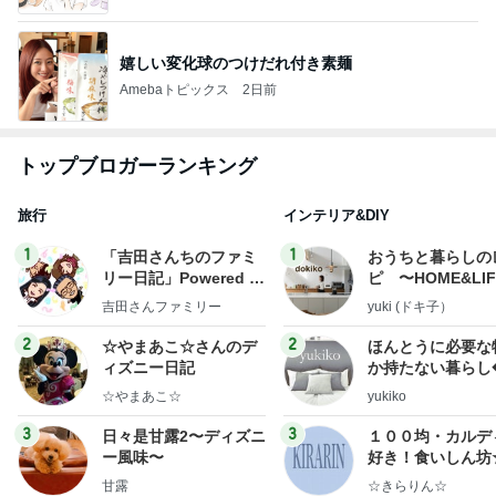
嬉しい変化球のつけだれ付き素麺
Amebaトピックス
2日前
トップブロガーランキング
旅行
インテリア&DIY
1
1
「吉田さんちのファミ
おうちと暮らしの
リー日記」Powered b
ピ 〜HOME&LI
y Ameba 吉田さんファ
吉田さんファミリー
yuki (ドキ子）
ミリーオフィシャルブ
ログ
2
2
☆やまあこ☆さんのデ
ほんとうに必要な
ィズニー日記
か持たない暮らし
ep Life Simple
☆やまあこ☆
yukiko
ンテリアのきろく
3
3
日々是甘露2〜ディズニ
１００均・カルデ
ー風味〜
好き！食いしん坊
らりん☆のブログ
甘露
☆きらりん☆