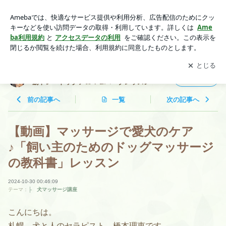
【動画】マッサージで愛犬のケア♪「飼い主のためのドッグマ
ッサージの教科書」レッスン | 札幌・オンライン：ドッグマッ
アプリをダウンロードして
ブログの更新通知
を受け取りまし
開く
サージ・犬の筋トレ・ドッグアロマ＆ハーブレッスン
ょう。
札幌・オンライン：ドッグマッサージ・犬の
フォロー
筋トレ・ドッグアロマ＆ハーブレッスン
前の記事へ
一覧
次の記事へ
【動画】マッサージで愛犬のケア
♪「飼い主のためのドッグマッサージ
の教科書」レッスン
2024-10-30 00:46:09
テーマ：
├ 犬マッサージ講座
こんにちは。
札幌 犬と人のセラピスト 橋本理恵です。