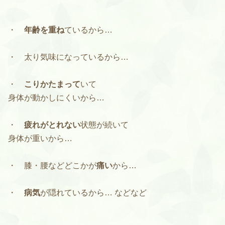
・
年齢を重ね
ているから…
・ 太り気味になっているから…
・
こりかたまって
いて
身体が動かしにくいから…
・
疲れがとれない
状態が続いて
身体が重いから…
・ 膝・腰などどこかが
痛い
から…
・
病気
が隠れているから… などなど